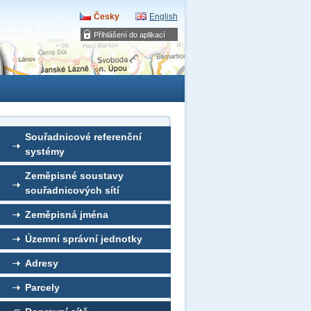
Česky
English
Přihlášení do aplikací
Souřadnicové referenční
systémy
Zeměpisné soustavy
souřadnicových sítí
Zeměpisná jména
Územní správní jednotky
Adresy
Parcely