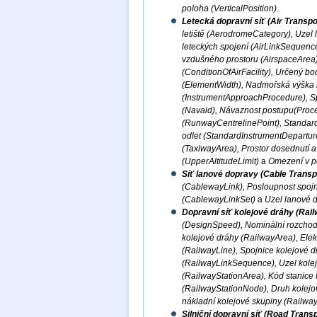
poloha (VerticalPosition)
.
Letecká dopravní síť (Air Transp
letiště (AerodromeCategory), Uzel 
leteckých spojení (AirLinkSequence)
vzdušného prostoru (AirspaceArea)
(ConditionOfAirFacility), Určený b
(ElementWidth), Nadmořská výška let
(InstrumentApproachProcedure), Sp
(Navaid), Návaznost postupu(Proce
(RunwayCentrelinePoint), Standardní
odlet (StandardInstrumentDepartur
(TaxiwayArea), Prostor dosednutí 
(UpperAltitudeLimit)
a
Omezení v po
Síť lanové dopravy (Cable Transp
(CablewayLink), Posloupnost spoj
(CablewayLinkSet)
a
Uzel lanové 
Dopravní síť kolejové dráhy (Rai
(DesignSpeed), Nominální rozchod 
kolejové dráhy (RailwayArea), Elekt
(RailwayLine), Spojnice kolejové d
(RailwayLinkSequence), Uzel kolej
(RailwayStationArea), Kód stanice 
(RailwayStationNode), Druh kolejov
nákladní kolejové skupiny (Railwa
Silniční dopravní síť (Road Trans