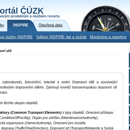
ortál ČÚZK
povým produktům a službám resortu
žby
INSPIRE
Otevřená data
ové služby INSPIRE
Sdílení INSPIRE dat a služeb
Monitoring a reporting
vní sítě
 cyklostezek), železniční, letecké a vodní Dopravní sítě a související
ednotlivými dopravními sítěmi. Zahrnují rovněž transevropskou dopravní síť
ství.
m těchto skupin objektů:
ruktury (Common Transport Elements)
s typy objektů:
Omezení přístupu
(ConditionOfFacility), Orgán pro údržbu (MaintenanceAuthority),
ická organizace (OwnerAuthority), Omezení pro vozidla
 dopravy (TrafficFlowDirection), Dopravní síť (TransportNetwork)
a
Svislá