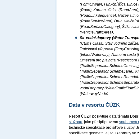
(FormOfWay), Funkční třída silnice
(Road), Koruna silnice (RoadArea), 
(RoadLinkSequence), Název silnice
(RoadServiceArea), Druh silniční 
(RoadSurfaceCategory), Šířka silni
(VehicleTrafficArea)
.
Síť vodní dopravy (Water Transpo
(CEMT Class), Stav vodního zařízen
Trajektová přeprava (FerryCrossing
(InlandWaterway), Námořní cesta (M
Omezení pro plavidla (RestrictionF
(TrafficSeparationSchemeCrossing
(TrafficSeparationSchemeLane), K
(TrafficSeparationSchemeRoundabou
(TrafficSeparationSchemeSeparator
vodní dopravy (WaterTrafficFlowDir
(WaterwayNode)
.
Data v resortu ČÚZK
Resort ČÚZK poskytuje data tématu Dopr
službou
, jako předpřipravená
souborová 
technické specifikace pro síťové služby. 
specifikace geometrii a jsou zahrnuty v