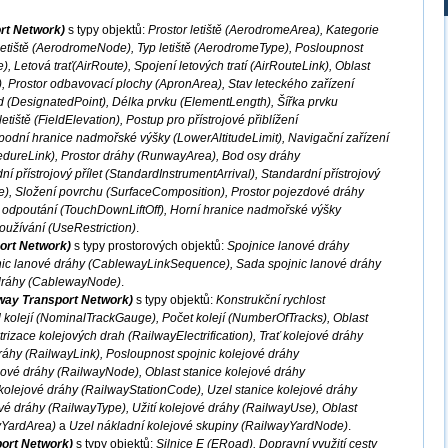
ort Network)
s typy objektů:
Prostor letiště (AerodromeArea), Kategorie
letiště (AerodromeNode), Typ letiště (AerodromeType), Posloupnost
, Letová trať(AirRoute), Spojení letových tratí (AirRouteLink), Oblast
, Prostor odbavovací plochy (ApronArea), Stav leteckého zařízení
od (DesignatedPoint), Délka prvku (ElementLength), Šířka prvku
iště (FieldElevation), Postup pro přístrojové přiblížení
odní hranice nadmořské výšky (LowerAltitudeLimit), Navigační zařízení
dureLink), Prostor dráhy (RunwayArea), Bod osy dráhy
 přístrojový přílet (StandardInstrumentArrival), Standardní přístrojový
e), Složení povrchu (SurfaceComposition), Prostor pojezdové dráhy
a odpoutání (TouchDownLiftOff), Horní hranice nadmořské výšky
užívání (UseRestriction)
.
ort Network)
s typy prostorových objektů:
Spojnice lanové dráhy
nic lanové dráhy (CablewayLinkSequence), Sada spojnic lanové dráhy
dráhy (CablewayNode)
.
lway Transport Network)
s typy objektů:
Konstrukční rychlost
kolejí (NominalTrackGauge), Počet kolejí (NumberOfTracks), Oblast
rizace kolejových drah (RailwayElectrification), Trať kolejové dráhy
ráhy (RailwayLink), Posloupnost spojnic kolejové dráhy
ové dráhy (RailwayNode), Oblast stanice kolejové dráhy
kolejové dráhy (RailwayStationCode), Uzel stanice kolejové dráhy
é dráhy (RailwayType), Užití kolejové dráhy (RailwayUse), Oblast
yYardArea)
a
Uzel nákladní kolejové skupiny (RailwayYardNode)
.
port Network)
s typy objektů:
Silnice E (ERoad), Dopravní využití cesty