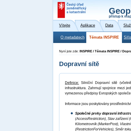
Geop
přístup k ma
Vítejte
Aplikace
Data
Slu
O metadatech
Témata INSPIRE
Síť
Nyní jste zde:
INSPIRE / Témata INSPIRE / Dopra
Dopravní sítě
Definice:
Silniční Dopravní sítě (včetně
infrastruktura. Zahrnují spojnice mezi j
vymezenou předpisy Evropských společen
Informace jsou poskytovány prostřednictví
Společné prvky dopravní infrast
(AccessRestriction), Stav zařízení 
Kilometrovník (MarkerPost), Vlastn
(RestrictionForVehicles), Směr toku