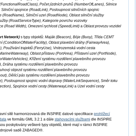
 (FunctionalRoadClass), Počet jízdních pruhů (NumberOfLanes), Silnice
Silniční spojnice (RoadLink), Posloupnost silničních spojnic
 (RoadName), Silniční uzel (RoadNode), Oblast silniční služby
služby (RoadServiceType), Kategorie povrchu vozovky
ce (Road Width), Omezení rychlosti (SpeedLimit)
a
Oblast provozu vozidel
rt Network)
s typy objektů:
Maják (Beacon), Bóje (Buoy), Třída CEMT
í (ConditionOfWaterFacility), Oblast plavební dráhy (FairwayArea),
), Používání trajektů (FerryUse), Vnitrozemská vodní cesta
arineWaterway), Oblast přístavu (PortArea), Přístavní uzel (PortNode),
orWaterVehicles), Křížení systému rozdělení plavebního provozu
), Dráha systému rozdělení plavebního provozu
ruhový objezd systému rozdělení plavebního provozu
t), Dělící pás systému rozdělení plavebního provozu
), Posloupnost spojnic vodní dopravy (WaterLinkSequence), Směr toku
ection), Spojnice vodní cesty (WaterwayLink)
a
Uzel vodní cesty
avní sítě harmonizovaná dle INSPIRE datové specifikace
prohlížecí
data
ve formátu GML 3.2.1 a dále
stahovacími službami
dle INSPIRE
Jsou poskytovány veškeré typy objektů, které mají v rámci INSPIRE
e zdrojové sadě ZABAGED®.