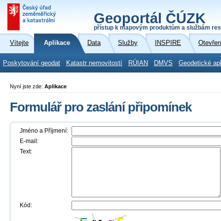
Geoportál ČÚZK
přístup k mapovým produktům a službám res
Vítejte
Aplikace
Data
Služby
INSPIRE
Otevřen
Poskytování geodat
Katastr nemovitostí
RÚIAN
DMVS
Geodetické ap
Nyní jste zde:
Aplikace
Formulář pro zaslání připomínek
Jméno a Příjmení:
E-mail:
Text:
Kód: