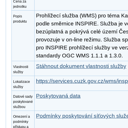
Cena za
jednotku
Prohlížecí služba (WMS) pro téma Kat
Popis
produktu
podle směrnice INSPIRE. Služba je v
bezúplatná a pokrývá celé území Čes
provozuje v on-line režimu. Služba s
pro INSPIRE prohlížecí služby ve ver
standardy OGC WMS 1.1.1 a 1.3.0.
Stáhnout dokument vlastnosti služby
Vlastnosti
služby
https://services.cuzk.gov.cz/wms/in
Lokalizace
služby
Poskytovaná data
Datové sady
poskytované
službou
Podmínky poskytování síťových slu
Omezení a
podmínky
přístupu a