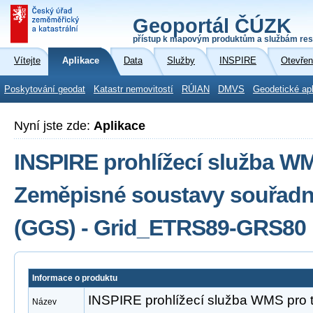
Geoportál ČÚZK
přístup k mapovým produktům a službám res
Vítejte
Aplikace
Data
Služby
INSPIRE
Otevřen
Poskytování geodat
Katastr nemovitostí
RÚIAN
DMVS
Geodetické ap
Nyní jste zde:
Aplikace
INSPIRE prohlížecí služba W
Zeměpisné soustavy souřadni
(GGS) - Grid_ETRS89-GRS80
Informace o produktu
INSPIRE prohlížecí služba WMS pro
Název