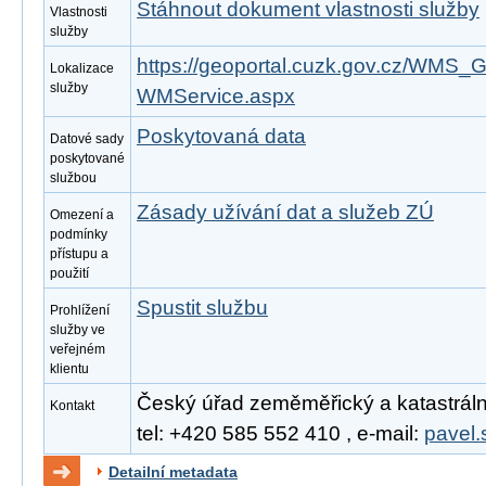
Stáhnout dokument vlastnosti služby
Vlastnosti
služby
https://geoportal.cuzk.gov.cz/WM
Lokalizace
služby
WMService.aspx
Poskytovaná data
Datové sady
poskytované
službou
Zásady užívání dat a služeb ZÚ
Omezení a
podmínky
přístupu a
použití
Spustit službu
Prohlížení
služby ve
veřejném
klientu
Český úřad zeměměřický a katastrální
Kontakt
tel: +420 585 552 410 , e-mail:
pavel.
Detailní metadata