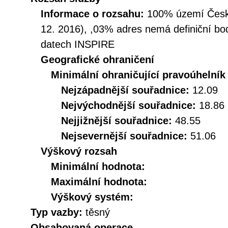
Informace o rozsahu:
100% území České
12. 2016), ,03% adres nemá definiční bo
datech INSPIRE
Geografické ohraničení
Minimální ohraničující pravoúhelník
Nejzápadnější souřadnice:
12.09
Nejvýchodnější souřadnice:
18.86
Nejjižnější souřadnice:
48.55
Nejsevernější souřadnice:
51.06
Výškový rozsah
Minimální hodnota:
Maximální hodnota:
Výškový systém:
Typ vazby:
těsný
Obsahovaná operace