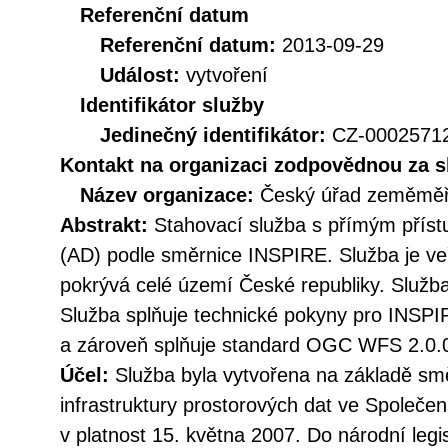
Referenční datum
Referenční datum:
2013-09-29
Událost:
vytvoření
Identifikátor služby
Jedinečný identifikátor:
CZ-000257
Kontakt na organizaci zodpovědnou za s
Název organizace:
Český úřad zeměměři
Abstrakt:
Stahovací služba s přímým přís
(AD) podle směrnice INSPIRE. Služba je ve
pokrývá celé území České republiky. Služba
Služba splňuje technické pokyny pro INSPI
a zároveň splňuje standard OGC WFS 2.0.
Účel:
Služba byla vytvořena na základě sm
infrastruktury prostorových dat ve Společen
v platnost 15. května 2007. Do národní legi