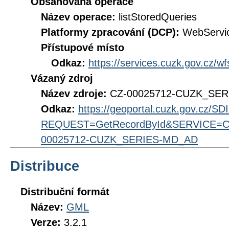
Obsahovaná operace
Název operace:
listStoredQueries
Platformy zpracování (DCP):
WebServi
Přístupové místo
Odkaz:
https://services.cuzk.gov.cz/w
Vázaný zdroj
Název zdroje:
CZ-00025712-CUZK_SE
Odkaz:
https://geoportal.cuzk.gov.cz/S
REQUEST=GetRecordById&SERVICE=CS
00025712-CUZK_SERIES-MD_AD
Distribuce
Distribuční formát
Název:
GML
Verze:
3.2.1