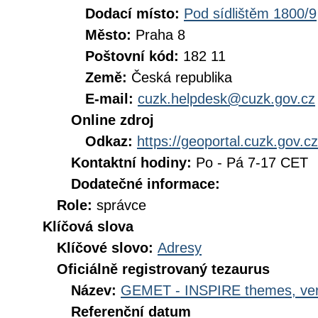
Dodací místo:
Pod sídlištěm 1800/9
Město:
Praha 8
Poštovní kód:
182 11
Země:
Česká republika
E-mail:
cuzk.helpdesk@cuzk.gov.cz
Online zdroj
Odkaz:
https://geoportal.cuzk.gov.cz
Kontaktní hodiny:
Po - Pá 7-17 CET
Dodatečné informace:
Role:
správce
Klíčová slova
Klíčové slovo:
Adresy
Oficiálně registrovaný tezaurus
Název:
GEMET - INSPIRE themes, ver
Referenční datum