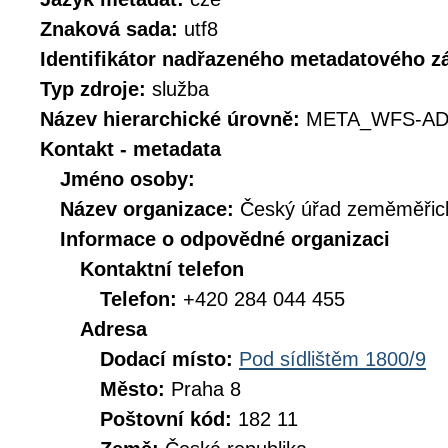
Znaková sada:
utf8
Identifikátor nadřazeného metadatového 
Typ zdroje:
služba
Název hierarchické úrovně:
META_WFS-AD
Kontakt - metadata
Jméno osoby:
Název organizace:
Český úřad zeměměřick
Informace o odpovědné organizaci
Kontaktní telefon
Telefon:
+420 284 044 455
Adresa
Dodací místo:
Pod sídlištěm 1800/9
Město:
Praha 8
Poštovní kód:
182 11