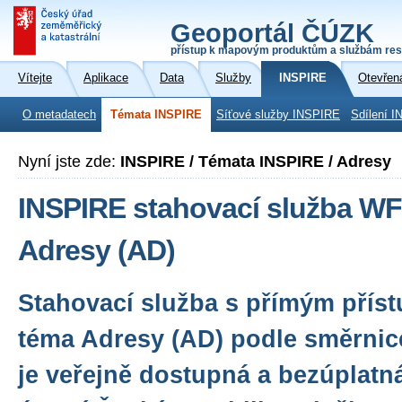
Geoportál ČÚZK
přístup k mapovým produktům a službám res
Vítejte
Aplikace
Data
Služby
INSPIRE
Otevřen
O metadatech
Témata INSPIRE
Síťové služby INSPIRE
Sdílení I
Nyní jste zde:
INSPIRE / Témata INSPIRE / Adresy
INSPIRE stahovací služba WF
Adresy (AD)
Stahovací služba s přímým přís
téma Adresy (AD) podle směrnic
je veřejně dostupná a bezúplatn