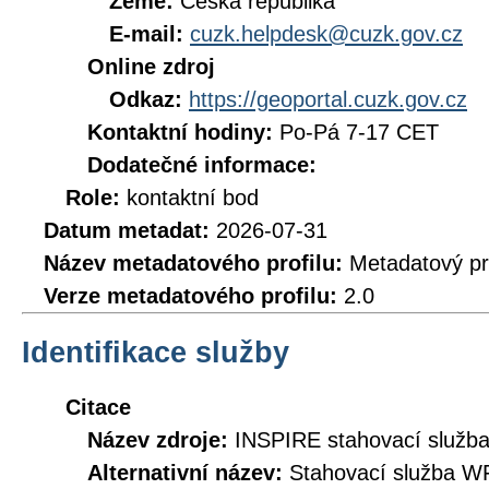
Země:
Česká republika
E-mail:
cuzk.helpdesk@cuzk.gov.cz
Online zdroj
Odkaz:
https://geoportal.cuzk.gov.cz
Kontaktní hodiny:
Po-Pá 7-17 CET
Dodatečné informace:
Role:
kontaktní bod
Datum metadat:
2026-07-31
Název metadatového profilu:
Metadatový pr
Verze metadatového profilu:
2.0
Identifikace služby
Citace
Název zdroje:
INSPIRE stahovací služb
Alternativní název:
Stahovací služba W