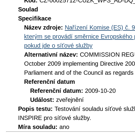
Kód:
CZ-00025712-CUZK_WFS_AD-DQ_D
Soulad
Specifikace
Název zdroje:
Nařízení Komise (ES) č. 9
kterým se provádí směrnice Evropského 
pokud jde o síťové služby
Alternativní název:
COMMISSION REGUL
October 2009 implementing Directive 20
Parliament and of the Council as regards
Referenční datum
Referenční datum:
2009-10-20
Událost:
zveřejnění
Popis testu:
Testování souladu síťové služ
INSPIRE pro síťové služby.
Míra souladu:
ano