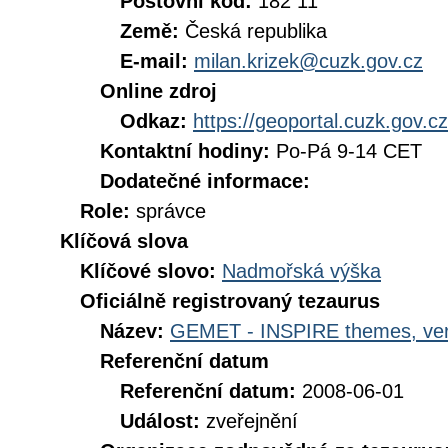
Poštovní kód:
182 11
Země:
Česká republika
E-mail:
milan.krizek@cuzk.gov.cz
Online zdroj
Odkaz:
https://geoportal.cuzk.gov.cz
Kontaktní hodiny:
Po-Pá 9-14 CET
Dodatečné informace:
Role:
správce
Klíčová slova
Klíčové slovo:
Nadmořská výška
Oficiálně registrovaný tezaurus
Název:
GEMET - INSPIRE themes, ver
Referenční datum
Referenční datum:
2008-06-01
Událost:
zveřejnění