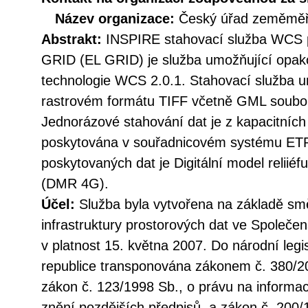
Název organizace:
Český úřad zeměměři
Abstrakt:
INSPIRE stahovací služba WCS 
GRID (EL GRID) je služba umožňující opak
technologie WCS 2.0.1. Stahovací služba u
rastrovém formátu TIFF včetně GML soubor
Jednorázové stahování dat je z kapacitníc
poskytována v souřadnicovém systému E
poskytovaných dat je Digitální model reliié
(DMR 4G).
Účel:
Služba byla vytvořena na základě sm
infrastruktury prostorových dat ve Společen
v platnost 15. května 2007. Do národní legi
republice transponována zákonem č. 380/20
zákon č. 123/1998 Sb., o právu na informac
znění pozdějších předpisů, a zákon č. 200/