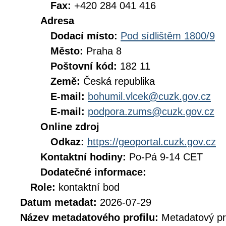
Fax:
+420 284 041 416
Adresa
Dodací místo:
Pod sídlištěm 1800/9
Město:
Praha 8
Poštovní kód:
182 11
Země:
Česká republika
E-mail:
bohumil.vlcek@cuzk.gov.cz
E-mail:
podpora.zums@cuzk.gov.cz
Online zdroj
Odkaz:
https://geoportal.cuzk.gov.cz
Kontaktní hodiny:
Po-Pá 9-14 CET
Dodatečné informace:
Role:
kontaktní bod
Datum metadat:
2026-07-29
Název metadatového profilu:
Metadatový pr