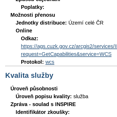
Poplatky:
Možnosti přenosu
Jednotky distribuce:
Území celé ČR
Online
Odkaz:
https://ags.cuzk.gov.cz/arcgis2/servi
request=GetCapabilities&service=WCS
Protokol:
wcs
Kvalita služby
Úroveň působnosti
Úroveň popisu kvality:
služba
Zpráva - soulad s INSPIRE
Identifikátor zkoušky: