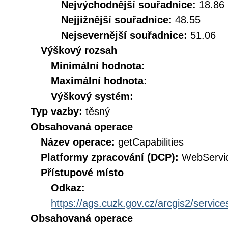
Nejvýchodnější souřadnice:
18.86
Nejjižnější souřadnice:
48.55
Nejsevernější souřadnice:
51.06
Výškový rozsah
Minimální hodnota:
Maximální hodnota:
Výškový systém:
Typ vazby:
těsný
Obsahovaná operace
Název operace:
getCapabilities
Platformy zpracování (DCP):
WebServi
Přístupové místo
Odkaz:
https://ags.cuzk.gov.cz/arcgis2/ser
Obsahovaná operace