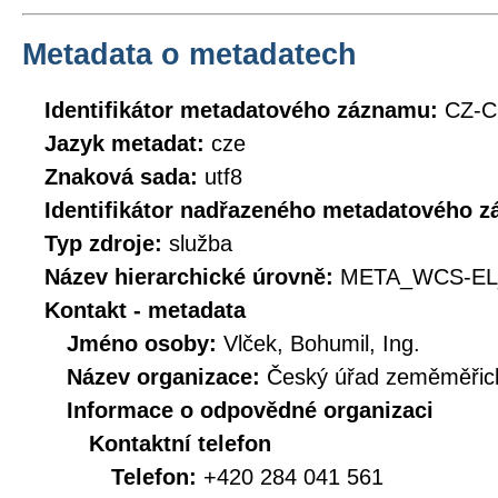
Metadata o metadatech
Identifikátor metadatového záznamu:
CZ-
Jazyk metadat:
cze
Znaková sada:
utf8
Identifikátor nadřazeného metadatového 
Typ zdroje:
služba
Název hierarchické úrovně:
META_WCS-EL
Kontakt - metadata
Jméno osoby:
Vlček, Bohumil, Ing.
Název organizace:
Český úřad zeměměřick
Informace o odpovědné organizaci
Kontaktní telefon
Telefon:
+420 284 041 561