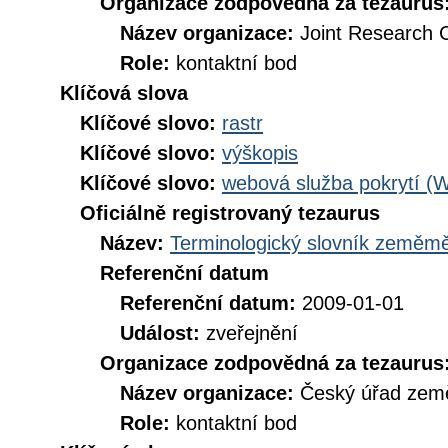
Organizace zodpovědná za tezaurus
Název organizace:
Joint Research 
Role:
kontaktní bod
Klíčová slova
Klíčové slovo:
rastr
Klíčové slovo:
výškopis
Klíčové slovo:
webová služba pokrytí (
Oficiálně registrovaný tezaurus
Název:
Terminologický slovník zeměměř
Referenční datum
Referenční datum:
2009-01-01
Událost:
zveřejnění
Organizace zodpovědná za tezaurus
Název organizace:
Český úřad země
Role:
kontaktní bod