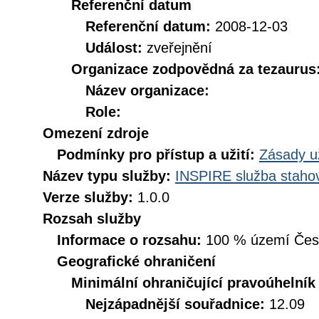
Referenční datum
Referenční datum:
2008-12-03
Událost:
zveřejnění
Organizace zodpovědná za tezaurus
Název organizace:
Role:
Omezení zdroje
Podmínky pro přístup a užití:
Zásady u
Název typu služby:
INSPIRE služba stahov
Verze služby:
1.0.0
Rozsah služby
Informace o rozsahu:
100 % území České
Geografické ohraničení
Minimální ohraničující pravoúhelník
Nejzápadnější souřadnice:
12.09