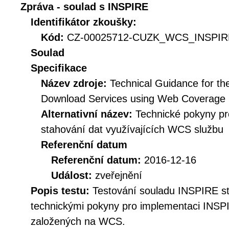
Zpráva - soulad s INSPIRE
Identifikátor zkoušky:
Kód:
CZ-00025712-CUZK_WCS_INSPIRE
Soulad
Specifikace
Název zdroje:
Technical Guidance for t
Download Services using Web Coverage
Alternativní název:
Technické pokyny p
stahování dat využívajících WCS službu
Referenční datum
Referenční datum:
2016-12-16
Událost:
zveřejnění
Popis testu:
Testování souladu INSPIRE s
technickými pokyny pro implementaci INSP
založených na WCS.