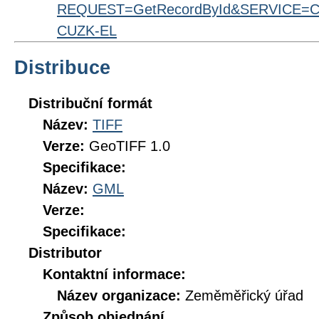
REQUEST=GetRecordById&SERVICE=CS
CUZK-EL
Distribuce
Distribuční formát
Název:
TIFF
Verze:
GeoTIFF 1.0
Specifikace:
Název:
GML
Verze:
Specifikace:
Distributor
Kontaktní informace:
Název organizace:
Zeměměřický úřad
Způsob objednání