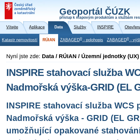
Geoportál ČÚZK
přístup k mapovým produktům a službám res
Vítejte
Aplikace
Data
Služby
INSPIRE
Otevřen
®
®
Katastr nemovitostí
RÚIAN
ZABAGED
- polohopis
ZABAGED
- výš
Nyní jste zde:
Data / RÚIAN / Územní jednotky (UX)
INSPIRE stahovací služba W
Nadmořská výška-GRID (EL 
INSPIRE stahovací služba WCS p
Nadmořská výška - GRID (EL GRI
umožňující opakované stahován