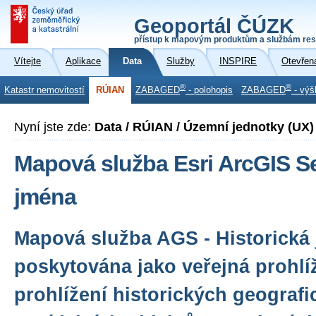
Geoportál ČÚZK
přístup k mapovým produktům a službám res
Vítejte
Aplikace
Data
Služby
INSPIRE
Otevřen
®
®
Katastr nemovitostí
RÚIAN
ZABAGED
- polohopis
ZABAGED
- výš
Nyní jste zde:
Data / RÚIAN / Územní jednotky (UX)
Mapová služba Esri ArcGIS Ser
jména
Mapová služba AGS - Historická 
poskytována jako veřejná prohlí
prohlížení historických geograf