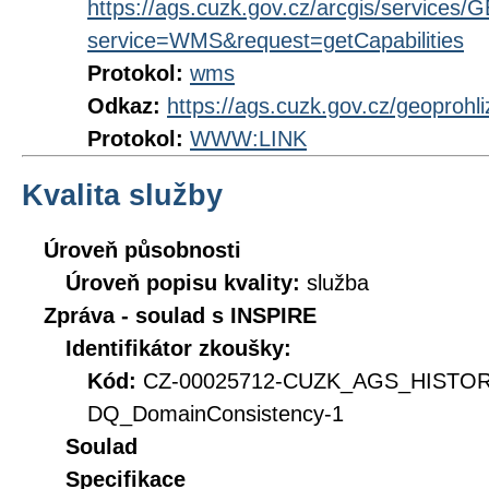
https://ags.cuzk.gov.cz/arcgis/servic
service=WMS&request=getCapabilities
Protokol:
wms
Odkaz:
https://ags.cuzk.gov.cz/geoprohl
Protokol:
WWW:LINK
Kvalita služby
Úroveň působnosti
Úroveň popisu kvality:
služba
Zpráva - soulad s INSPIRE
Identifikátor zkoušky:
Kód:
CZ-00025712-CUZK_AGS_HISTO
DQ_DomainConsistency-1
Soulad
Specifikace