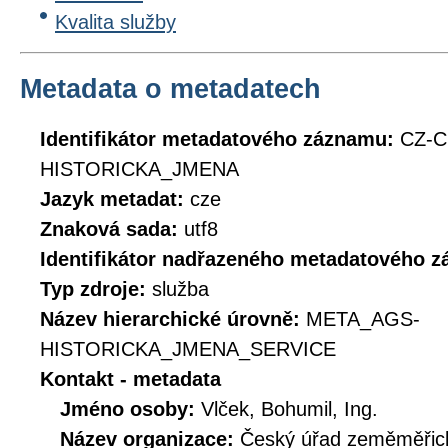
Kvalita služby
Metadata o metadatech
Identifikátor metadatového záznamu:
CZ-C
HISTORICKA_JMENA
Jazyk metadat:
cze
Znaková sada:
utf8
Identifikátor nadřazeného metadatového 
Typ zdroje:
služba
Název hierarchické úrovně:
META_AGS-
HISTORICKA_JMENA_SERVICE
Kontakt - metadata
Jméno osoby:
Vlček, Bohumil, Ing.
Název organizace:
Český úřad zeměměřick