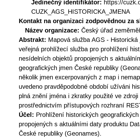
Jedinečný identifikátor:
https://cuzk
CUZK_AGS_HISTORICKA_JMENA
Kontakt na organizaci zodpovědnou za s
Název organizace:
Český úřad zeměměři
Abstrakt:
Mapová služba AGS - Historická 
veřejná prohlížecí služba pro prohlížení hi
nesídelních objektů propojených s aktuální
geografických jmen České republiky (Geona
několik jmen excerpovaných z map i nemapo
uvedeno pravděpodobné období užíváni hist
plná znění jména i zkratky použité ve zdroji
prostřednictvím přístupových rozhraní R
Účel:
Prohlížení historických geografických
propojených s aktuálními daty produktu Da
České republiky (Geonames).