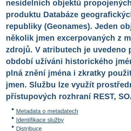
nesídelních objektů propojených
produktu Databáze geografický
republiky (Geonames). Jeden obj
několik jmen excerpovaných z 
zdrojů. V atributech je uveden
období užíváni historického jmé
plná znění jména i zkratky použit
jmen. Službu lze využít prostřed
přístupových rozhraní REST, S
Metadata o metadatech
Identifikace služby
Distribuce