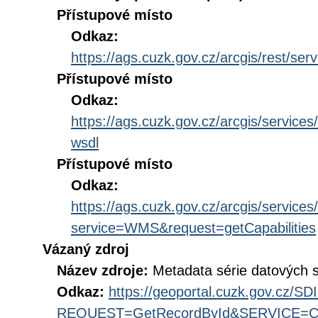
Přístupové místo
Odkaz:
https://ags.cuzk.gov.cz/arcgis/rest/
Přístupové místo
Odkaz:
https://ags.cuzk.gov.cz/arcgis/serv
wsdl
Přístupové místo
Odkaz:
https://ags.cuzk.gov.cz/arcgis/serv
service=WMS&request=getCapabilities
Vázaný zdroj
Název zdroje:
Metadata série datových
Odkaz:
https://geoportal.cuzk.gov.cz/S
REQUEST=GetRecordById&SERVICE=CS