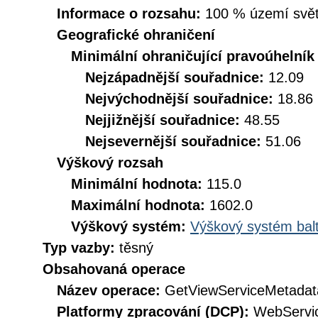
Informace o rozsahu:
100 % území svět
Geografické ohraničení
Minimální ohraničující pravoúhelník
Nejzápadnější souřadnice:
12.09
Nejvýchodnější souřadnice:
18.86
Nejjižnější souřadnice:
48.55
Nejsevernější souřadnice:
51.06
Výškový rozsah
Minimální hodnota:
115.0
Maximální hodnota:
1602.0
Výškový systém:
Výškový systém balt
Typ vazby:
těsný
Obsahovaná operace
Název operace:
GetViewServiceMetadat
Platformy zpracování (DCP):
WebServi