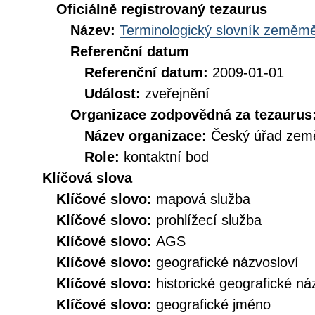
Oficiálně registrovaný tezaurus
Název:
Terminologický slovník zeměměř
Referenční datum
Referenční datum:
2009-01-01
Událost:
zveřejnění
Organizace zodpovědná za tezaurus
Název organizace:
Český úřad země
Role:
kontaktní bod
Klíčová slova
Klíčové slovo:
mapová služba
Klíčové slovo:
prohlížecí služba
Klíčové slovo:
AGS
Klíčové slovo:
geografické názvosloví
Klíčové slovo:
historické geografické ná
Klíčové slovo:
geografické jméno