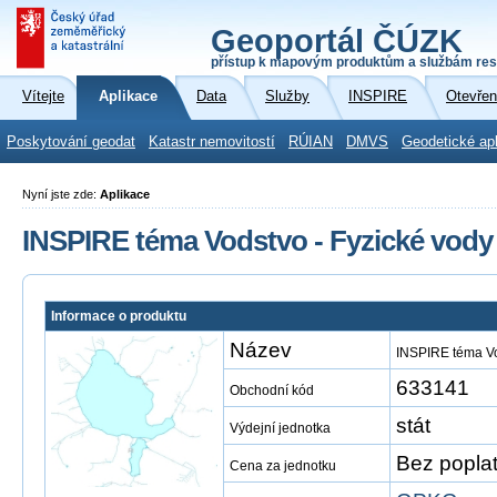
Geoportál ČÚZK
přístup k mapovým produktům a službám res
Vítejte
Aplikace
Data
Služby
INSPIRE
Otevřen
Poskytování geodat
Katastr nemovitostí
RÚIAN
DMVS
Geodetické ap
Nyní jste zde:
Aplikace
INSPIRE téma Vodstvo - Fyzické vody
Informace o produktu
Název
INSPIRE téma Vo
633141
Obchodní kód
stát
Výdejní jednotka
Bez popla
Cena za jednotku