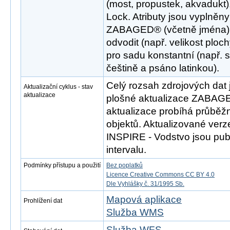
(most, propustek, akvadukt
Lock. Atributy jsou vyplněn
ZABAGED® (včetně jména), p
odvodit (např. velikost ploch
pro sadu konstantní (např. 
češtině a psáno latinkou).
Celý rozsah zdrojových dat 
Aktualizační cyklus - stav
aktualizace
plošné aktualizace ZABAGE
aktualizace probíhá průběž
objektů. Aktualizované ver
INSPIRE - Vodstvo jsou publ
intervalu.
Podmínky přístupu a použití
Bez poplatků
Licence Creative Commons CC BY 4.0
Dle Vyhlášky č. 31/1995 Sb.
Mapová aplikace
Prohlížení dat
Služba WMS
Služba WFS