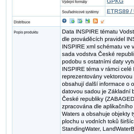
GPKG
Výdejní formáty
ETRS89 / 
Souřadnicové systémy
Distribuce
Data INSPIRE tématu Vodst
Popis produktu
dle prováděcích pravidel I
INSPIRE xml schématu ve ve
sada vodstva České republi
podobu s ostatními daty vyt
INSPIRE téma v rámci celé 
reprezentovány vektorovou s
obsahují další informace o 
datovou sadou je Základní 
České republiky (ZABAGED®
zpracována dle aplikačního
Waters a obsahuje objekty t
plochu u vodních toků širší
StandingWater, LandWaterBo