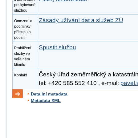
poskytované
službou
Zásady užívání dat a služeb ZÚ
Omezení a
podmínky
přístupu a
použití
Spustit službu
Prohlížení
služby ve
veřejném
klientu
Český úřad zeměměřický a katastrální
Kontakt
tel: +420 585 552 410 , e-mail:
pavel.
Detailní metadata
Metadata XML