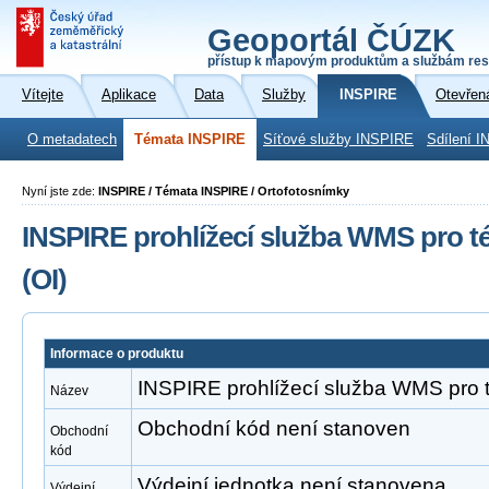
Geoportál ČÚZK
přístup k mapovým produktům a službám res
Vítejte
Aplikace
Data
Služby
INSPIRE
Otevřen
O metadatech
Témata INSPIRE
Síťové služby INSPIRE
Sdílení I
Nyní jste zde:
INSPIRE / Témata INSPIRE / Ortofotosnímky
INSPIRE prohlížecí služba WMS pro 
(OI)
Informace o produktu
INSPIRE prohlížecí služba WMS pro 
Název
Obchodní kód není stanoven
Obchodní
kód
Výdejní jednotka není stanovena
Výdejní