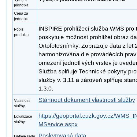
jednotka
Cena za
jednotku
INSPIRE prohlížecí služba WMS pro 
Popis
produktu
poskytuje možnost prohlížet obraz d
Ortofotosnímky. Zobrazuje data z let
harmonizována dle prováděcích prav
omezení jednotlivých vrstev je uveden
Služba splňuje Technické pokyny pro
služby v. 3.11 a zároveň splňuje st
1.3.0.
Stáhnout dokument vlastnosti služby
Vlastnosti
služby
https://geoportal.cuzk.gov.cz/W
Lokalizace
služby
MService.aspx
Poskytovaná data
Datové sady