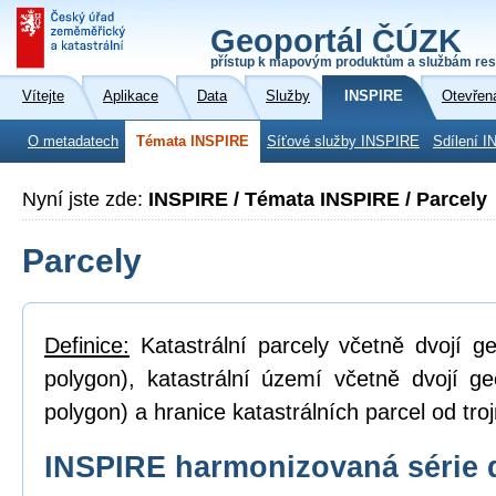
Geoportál ČÚZK
přístup k mapovým produktům a službám res
Vítejte
Aplikace
Data
Služby
INSPIRE
Otevřen
O metadatech
Témata INSPIRE
Síťové služby INSPIRE
Sdílení I
Nyní jste zde:
INSPIRE / Témata INSPIRE / Parcely
Parcely
Definice:
Katastrální parcely včetně dvojí ge
polygon), katastrální území včetně dvojí ge
polygon) a hranice katastrálních parcel od tro
INSPIRE harmonizovaná série 