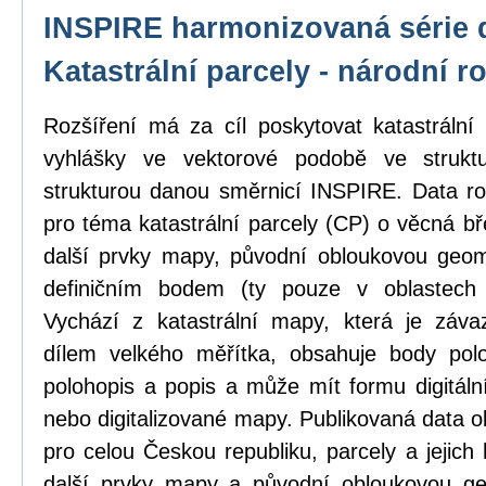
INSPIRE harmonizovaná série 
Katastrální parcely - národní r
Rozšíření má za cíl poskytovat katastrál
vyhlášky ve vektorové podobě ve strukt
strukturou danou směrnicí INSPIRE. Data ro
pro téma katastrální parcely (CP) o věcná b
další prvky mapy, původní obloukovou geome
definičním bodem (ty pouze v oblastech
Vychází z katastrální mapy, která je zá
dílem velkého měřítka, obsahuje body pol
polohopis a popis a může mít formu digitál
nebo digitalizované mapy. Publikovaná data o
pro celou Českou republiku, parcely a jejich
další prvky mapy a původní obloukovou ge