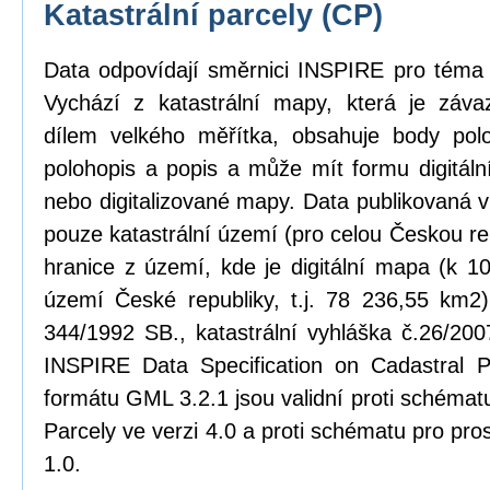
Katastrální parcely (CP)
Data odpovídají směrnici INSPIRE pro téma k
Vychází z katastrální mapy, která je zá
dílem velkého měřítka, obsahuje body pol
polohopis a popis a může mít formu digitál
nebo digitalizované mapy. Data publikovaná 
pouze katastrální území (pro celou Českou rep
hranice z území, kde je digitální mapa (k 1
území České republiky, t.j. 78 236,55 km2)
344/1992 SB., katastrální vyhláška č.26/20
INSPIRE Data Specification on Cadastral P
formátu GML 3.2.1 jsou validní proti schém
Parcely ve verzi 4.0 a proti schématu pro pro
1.0.