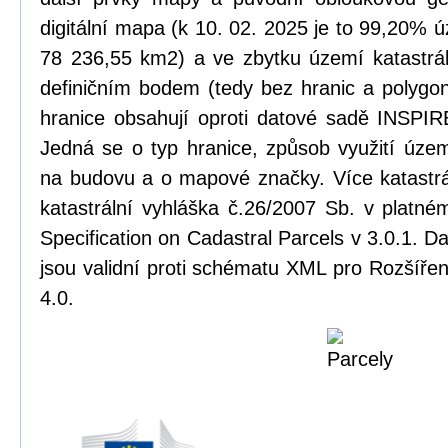
digitální mapa (k 10. 02. 2025 je to 99,20% ú
78 236,55 km2) a ve zbytku území katastrál
definičním bodem (tedy bez hranic a polygonu
hranice obsahují oproti datové sadě INSPIRE
Jedná se o typ hranice, způsob využití úze
na budovu a o mapové značky. Více katastrá
katastrální vyhláška č.26/2007 Sb. v platn
Specification on Cadastral Parcels v 3.0.1. 
jsou validní proti schématu XML pro Rozšířen
4.0.