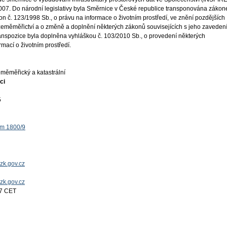
 2007. Do národní legislativy byla Směrnice v České republice transponována záko
on č. 123/1998 Sb., o právu na informace o životním prostředí, ve znění pozdějších
 zeměměřictví a o změně a doplnění některých zákonů souvisejících s jeho zaveden
ranspozice byla doplněna vyhláškou č. 103/2010 Sb., o provedení některých
mací o životním prostředí.
měměřický a katastrální
ci
5
ěm 1800/9
zk.gov.cz
uzk.gov.cz
17 CET