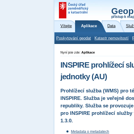
Geop
přístup k ma
Vítejte
Aplikace
Data
Služ
Poskytování geodat
Katastr nemovitostí
Nyní jste zde:
Aplikace
INSPIRE prohlížecí s
jednotky (AU)
Prohlížecí služba (WMS) pro t
INSPIRE. Služba je veřejně do
republiky. Služba se provozuje
pro INSPIRE prohlížecí služby
1.3.0.
Metadata o metadatech