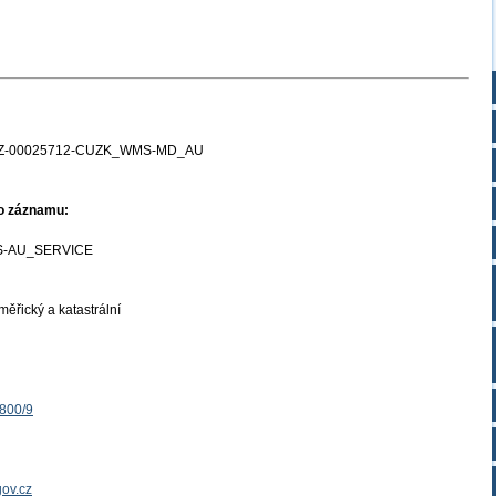
Z-00025712-CUZK_WMS-MD_AU
ho záznamu:
-AU_SERVICE
ěřický a katastrální
1800/9
ov.cz