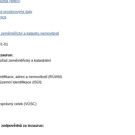
lužba (WMS)
d prostorovými daty
nice
 zeměměřictví a katastru nemovitostí
01-01
ezaurus:
úřad zeměměřický a katastrální
ntifikace, adres a nemovitostí (RÚIAN)
územní identifikace (ISÚI)
osprávný celek (VÚSC)
 zodpovědná za tezaurus: