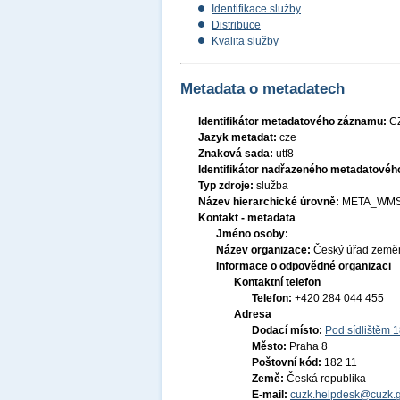
Identifikace služby
Distribuce
Kvalita služby
Metadata o metadatech
Identifikátor metadatového záznamu:
C
Jazyk metadat:
cze
Znaková sada:
utf8
Identifikátor nadřazeného metadatové
Typ zdroje:
služba
Název hierarchické úrovně:
META_WMS
Kontakt - metadata
Jméno osoby:
Název organizace:
Český úřad zeměm
Informace o odpovědné organizaci
Kontaktní telefon
Telefon:
+420 284 044 455
Adresa
Dodací místo:
Pod sídlištěm 
Město:
Praha 8
Poštovní kód:
182 11
Země:
Česká republika
E-mail:
cuzk.helpdesk@cuzk.g