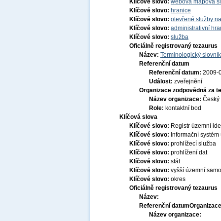
Klíčové slovo:
webová mapová s
Klíčové slovo:
hranice
Klíčové slovo:
otevřené služby na
Klíčové slovo:
administrativní hra
Klíčové slovo:
služba
Oficiálně registrovaný tezaurus
Název:
Terminologický slovník
Referenční datum
Referenční datum:
2009-
Událost:
zveřejnění
Organizace zodpovědná za t
Název organizace:
Český 
Role:
kontaktní bod
Klíčová slova
Klíčové slovo:
Registr územní ide
Klíčové slovo:
Informační systém 
Klíčové slovo:
prohlížecí služba
Klíčové slovo:
prohlížení dat
Klíčové slovo:
stát
Klíčové slovo:
vyšší územní sam
Klíčové slovo:
okres
Oficiálně registrovaný tezaurus
Název:
Referenční datum
Organizace
Název organizace: