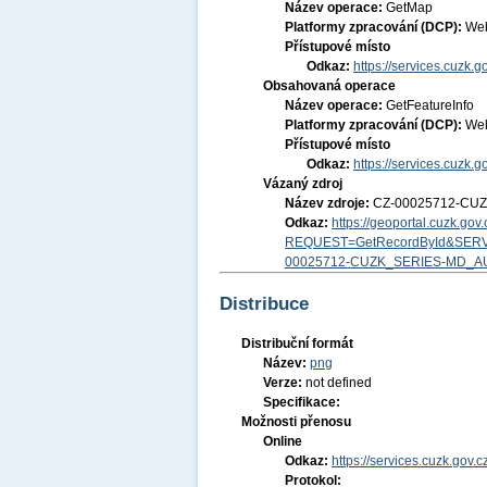
Název operace:
GetMap
Platformy zpracování (DCP):
Web
Přístupové místo
Odkaz:
https://services.cuzk
Obsahovaná operace
Název operace:
GetFeatureInfo
Platformy zpracování (DCP):
Web
Přístupové místo
Odkaz:
https://services.cuzk
Vázaný zdroj
Název zdroje:
CZ-00025712-CU
Odkaz:
https://geoportal.cuzk.go
REQUEST=GetRecordById&SERV
00025712-CUZK_SERIES-MD_A
Distribuce
Distribuční formát
Název:
png
Verze:
not defined
Specifikace:
Možnosti přenosu
Online
Odkaz:
https://services.cuzk.go
Protokol: