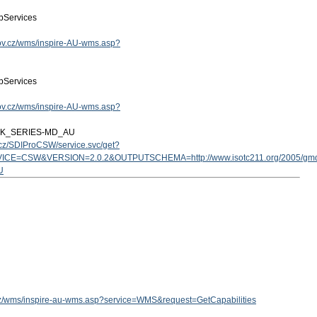
Services
.gov.cz/wms/inspire-AU-wms.asp?
Services
.gov.cz/wms/inspire-AU-wms.asp?
ZK_SERIES-MD_AU
v.cz/SDIProCSW/service.svc/get?
ICE=CSW&VERSION=2.0.2&OUTPUTSCHEMA=http://www.isotc211.org/2005/g
U
v.cz/wms/inspire-au-wms.asp?service=WMS&request=GetCapabilities