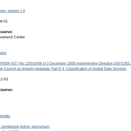
es, version 1.0
06-01
ezaurus:
Research Centre
vice
ON (EC) No 1205/2008 of 3 December 2008 implementing Directive 2007/2/EC 
e Council as regards metadata, Part D 4, Classification of Spatial Data Services
12-03
ezaurus:
dnotka
o, zeměpisné jméno, geonymum