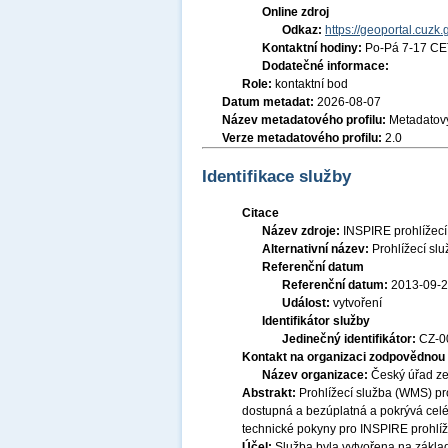
Online zdroj
Odkaz:
https://geoportal.cuzk.
Kontaktní hodiny:
Po-Pá 7-17 CE
Dodatečné informace:
Role:
kontaktní bod
Datum metadat:
2026-08-07
Název metadatového profilu:
Metadatový
Verze metadatového profilu:
2.0
Identifikace služby
Citace
Název zdroje:
INSPIRE prohlížec
Alternativní název:
Prohlížecí sl
Referenční datum
Referenční datum:
2013-09-
Událost:
vytvoření
Identifikátor služby
Jedinečný identifikátor:
CZ-
Kontakt na organizaci zodpovědnou 
Název organizace:
Český úřad ze
Abstrakt:
Prohlížecí služba (WMS) pr
dostupná a bezúplatná a pokrývá celé
technické pokyny pro INSPIRE prohlíž
Účel:
Služba byla vytvořena na základ