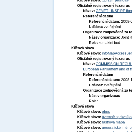
Klíčové slovo:
Správní jednotky
Oficiálně registrovaný tezaurus
Název:
GEMET - INSPIRE them
Referenční datum
Referenční datum:
2008-
Událost:
zveřejnění
Organizace zodpovědná za t
Název organizace:
Joint 
Role:
kontaktní bod
Klíčová slova
Klíčové slovo:
infoMapAccessSer
Oficiálně registrovaný tezaurus
Název:
COMMISSION REGULATI
European Partilament and of th
Referenční datum
Referenční datum:
2008-
Událost:
zveřejnění
Organizace zodpovědná za t
Název organizace:
Role:
Klíčová slova
Klíčové slovo:
obec
Klíčové slovo:
územně správní je
Klíčové slovo:
rastrová mapa
Klíčové slovo:
geografické jmén