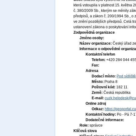
která vstoupila v platnost 15. května
č. 380/2009 Sb., kterým se měnily zák
předpisů, a zákon č. 200/1994 Sb., o
ve znění pozdějších předpisů. Celá t
ustanovení zákona o poskytování infor
Zodpovědná organizace
Jméno osoby:
Název organizace:
Český úřad ze
Informace o odpovědné organiza
Kontaktní telefon
Telefon:
+420 284 044 45
Fax:
Adresa
Dodací místo:
Pod sídlišt
Město:
Praha 8
Poštovní kód:
182 11
Země:
Česká republika
E-mail:
cuzk.helpdesk@cu
Online zdroj
Odkaz:
https://geoportal.c
Kontaktní hodiny:
Po - Pá 7-
Dodatečné informace:
Role:
správce
Klíčová slova