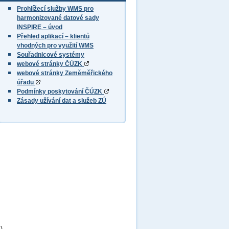
Prohlížecí služby WMS pro
harmonizované datové sady
INSPIRE – úvod
Přehled aplikací – klientů
vhodných pro využití WMS
Souřadnicové systémy
webové stránky ČÚZK
webové stránky Zeměměřického
úřadu
Podmínky poskytování ČÚZK
Zásady užívání dat a služeb ZÚ
),