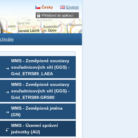
Česky
English
Přihlášení do aplikací
chiválie
WMS - Zeměpisné soustavy
souřadnicových sítí (GGS) -
Grid_ETRS89_LAEA
WMS - Zeměpisné soustavy
souřadnicových sítí (GGS) -
Grid_ETRS89-GRS80
WMS - Zeměpisná jména
(GN)
WMS - Územní správní
jednotky (AU)