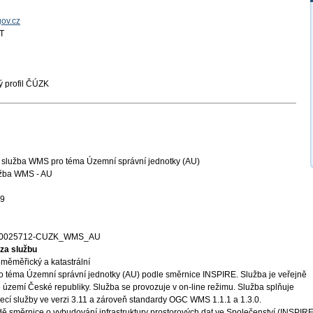
gov.cz
T
 profil ČÚZK
í služba WMS pro téma Územní správní jednotky (AU)
užba WMS - AU
29
00025712-CUZK_WMS_AU
za službu
měměřický a katastrální
o téma Územní správní jednotky (AU) podle směrnice INSPIRE. Služba je veřejně
 území České republiky. Služba se provozuje v on-line režimu. Služba splňuje
ecí služby ve verzi 3.11 a zároveň standardy OGC WMS 1.1.1 a 1.3.0.
ě směrnice o vybudování infrastruktury prostorových dat ve Společenství (INSPIRE