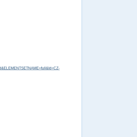
md&ELEMENTSETNAME=full&Id=CZ-