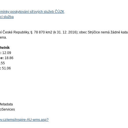
mínky poskytování síťových služeb ČÚZK
cí služba
České Republiky, tj. 78 870 km2 (k 31. 12. 2016); obec Strýčice nemá žádné katas
žena.
helník
e:
12.09
ce:
18.86
.55
e:
51.06
Metadata
Services
.gov.cz/wms/inspire-AU-wms.asp?