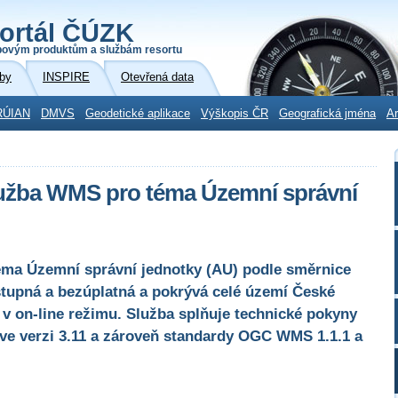
ortál ČÚZK
povým produktům a službám resortu
by
INSPIRE
Otevřená data
RÚIAN
DMVS
Geodetické aplikace
Výškopis ČR
Geografická jména
Ar
lužba WMS pro téma Územní správní
éma Územní správní jednotky (AU) podle směrnice
stupná a bezúplatná a pokrývá celé území České
 v on-line režimu. Služba splňuje technické pokyny
 ve verzi 3.11 a zároveň standardy OGC WMS 1.1.1 a