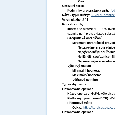
Role:
Omezení zdroje
Podmínky pro přístup a užití:
Pod
Název typu služby:
INSPIRE prohlíže
Verze služby:
3.11
Rozsah služby
Informace o rozsahu:
100% území 
území a není proto v datech obsa
Geografické ohraničení
Minimální ohraničující pravoú
Nejzápadnější souřadnic
Nejvýchodnější souřadni
Nejjižnější souřadnice:
48
Nejsevernější souřadnic
Výškový rozsah
Minimální hodnota:
Maximální hodnota:
Výškový systém:
Typ vazby:
těsný
Obsahovaná operace
Název operace:
GetViewService
Platformy zpracování (DCP):
Web
Přístupové místo
Odkaz:
https://services.cuzk
Obsahovaná operace