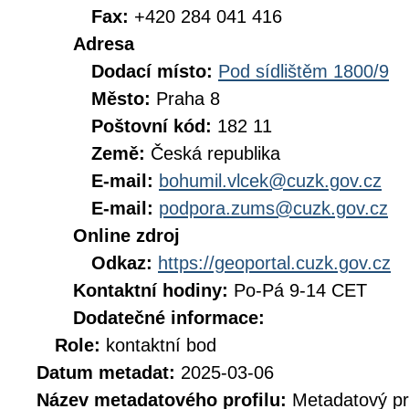
Fax:
+420 284 041 416
Adresa
Dodací místo:
Pod sídlištěm 1800/9
Město:
Praha 8
Poštovní kód:
182 11
Země:
Česká republika
E-mail:
bohumil.vlcek@cuzk.gov.cz
E-mail:
podpora.zums@cuzk.gov.cz
Online zdroj
Odkaz:
https://geoportal.cuzk.gov.cz
Kontaktní hodiny:
Po-Pá 9-14 CET
Dodatečné informace:
Role:
kontaktní bod
Datum metadat:
2025-03-06
Název metadatového profilu:
Metadatový pr