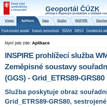
Geoportál ČÚZK
přístup k mapovým produktům a službám res
Vítejte
Aplikace
Data
Služby
INSPIRE
Otevřen
Poskytování geodat
Katastr nemovitostí
RÚIAN
DMVS
Geodetické ap
Nyní jste zde:
Aplikace
INSPIRE prohlížecí služba W
Zeměpisné soustavy souřadni
(GGS) - Grid_ETRS89-GRS80
Služba poskytuje obraz souřadni
Grid_ETRS89-GRS80, sestrojené 