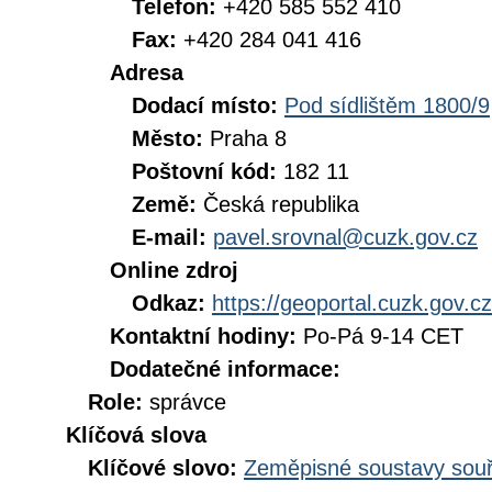
Telefon:
+420 585 552 410
Fax:
+420 284 041 416
Adresa
Dodací místo:
Pod sídlištěm 1800/9
Město:
Praha 8
Poštovní kód:
182 11
Země:
Česká republika
E-mail:
pavel.srovnal@cuzk.gov.cz
Online zdroj
Odkaz:
https://geoportal.cuzk.gov.cz
Kontaktní hodiny:
Po-Pá 9-14 CET
Dodatečné informace:
Role:
správce
Klíčová slova
Klíčové slovo:
Zeměpisné soustavy souř