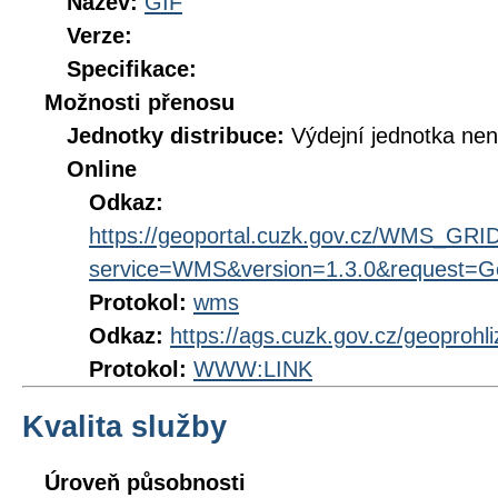
Název:
GIF
Verze:
Specifikace:
Možnosti přenosu
Jednotky distribuce:
Výdejní jednotka ne
Online
Odkaz:
https://geoportal.cuzk.gov.cz/WMS_G
service=WMS&version=1.3.0&request=Get
Protokol:
wms
Odkaz:
https://ags.cuzk.gov.cz/geoprohl
Protokol:
WWW:LINK
Kvalita služby
Úroveň působnosti