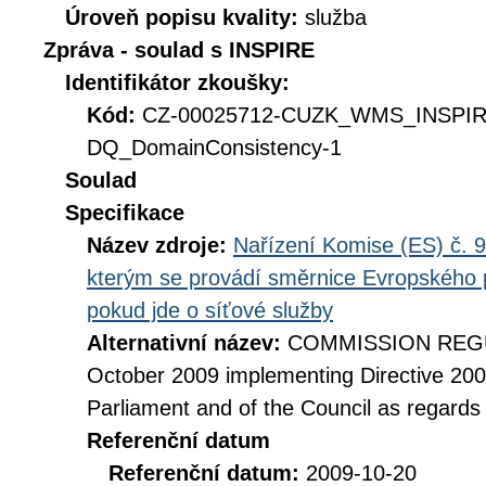
Úroveň popisu kvality:
služba
Zpráva - soulad s INSPIRE
Identifikátor zkoušky:
Kód:
CZ-00025712-CUZK_WMS_INSPI
DQ_DomainConsistency-1
Soulad
Specifikace
Název zdroje:
Nařízení Komise (ES) č. 9
kterým se provádí směrnice Evropského 
pokud jde o síťové služby
Alternativní název:
COMMISSION REGUL
October 2009 implementing Directive 20
Parliament and of the Council as regards
Referenční datum
Referenční datum:
2009-10-20