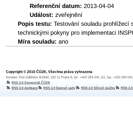
Referenční datum:
2013-04-04
Událost:
zveřejnění
Popis testu:
Testování souladu prohlížec
technickými pokyny pro implementaci INSPI
Míra souladu:
ano
Copyright © 2010 ČÚZK, Všechna práva vyhrazena
Kontakt: Pod sídlištěm 9/1800, 182 11 Praha 8, tel.: +420 284 041 111, fax: +420 284 04
RSS 2.0 Geoportál ČÚZK
RSS 2.0 Aplikace
RSS 2.0 Datové sady
RSS 2.0 Síťové služby
RSS 2.0