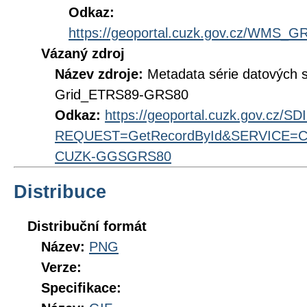
Odkaz:
https://geoportal.cuzk.gov.cz/WMS
Vázaný zdroj
Název zdroje:
Metadata série datových 
Grid_ETRS89-GRS80
Odkaz:
https://geoportal.cuzk.gov.cz/S
REQUEST=GetRecordById&SERVICE=CS
CUZK-GGSGRS80
Distribuce
Distribuční formát
Název:
PNG
Verze:
Specifikace: