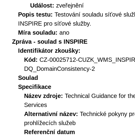
Událost:
zveřejnění
Popis testu:
Testování souladu síťové služ
INSPIRE pro síťové služby.
Míra souladu:
ano
Zpráva - soulad s INSPIRE
Identifikátor zkoušky:
Kód:
CZ-00025712-CUZK_WMS_INSPI
DQ_DomainConsistency-2
Soulad
Specifikace
Název zdroje:
Technical Guidance for t
Services
Alternativní název:
Technické pokyny p
prohlížecích služeb
Referenční datum