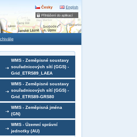
Česky
English
Přihlášení do aplikací
chiválie
WMS - Zeměpisné soustavy
souřadnicových sítí (GGS) -
Grid_ETRS89_LAEA
WMS - Zeměpisné soustavy
souřadnicových sítí (GGS) -
Grid_ETRS89-GRS80
WMS - Zeměpisná jména
(GN)
WMS - Územní správní
jednotky (AU)