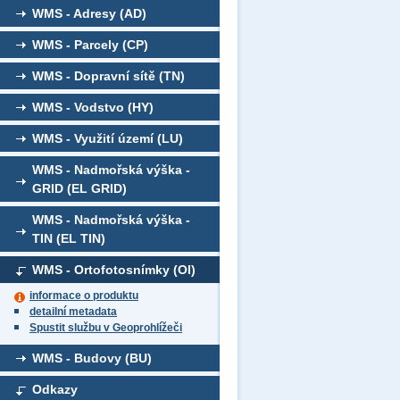
WMS - Adresy (AD)
WMS - Parcely (CP)
WMS - Dopravní sítě (TN)
WMS - Vodstvo (HY)
WMS - Využití území (LU)
WMS - Nadmořská výška -
GRID (EL GRID)
WMS - Nadmořská výška -
TIN (EL TIN)
WMS - Ortofotosnímky (OI)
informace o produktu
detailní metadata
Spustit službu v Geoprohlížeči
WMS - Budovy (BU)
Odkazy