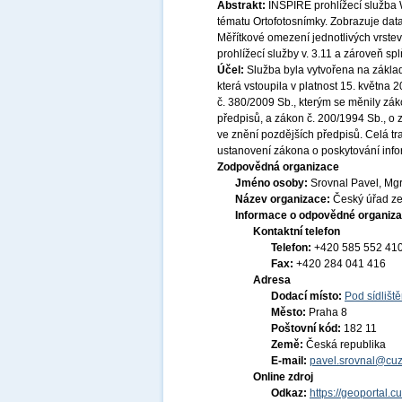
Abstrakt:
INSPIRE prohlížecí služba 
tématu Ortofotosnímky. Zobrazuje dat
Měřítkové omezení jednotlivých vrstev
prohlížecí služby v. 3.11 a zároveň s
Účel:
Služba byla vytvořena na základ
která vstoupila v platnost 15. května
č. 380/2009 Sb., kterým se měnily zák
předpisů, a zákon č. 200/1994 Sb., o
ve znění pozdějších předpisů. Celá t
ustanovení zákona o poskytování infor
Zodpovědná organizace
Jméno osoby:
Srovnal Pavel, Mgr
Název organizace:
Český úřad ze
Informace o odpovědné organiza
Kontaktní telefon
Telefon:
+420 585 552 41
Fax:
+420 284 041 416
Adresa
Dodací místo:
Pod sídlišt
Město:
Praha 8
Poštovní kód:
182 11
Země:
Česká republika
E-mail:
pavel.srovnal@cuz
Online zdroj
Odkaz:
https://geoportal.c