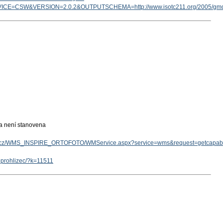
ICE=CSW&VERSION=2.0.2&OUTPUTSCHEMA=http://www.isotc211.org/2005/g
ka není stanovena
gov.cz/WMS_INSPIRE_ORTOFOTO/WMService.aspx?service=wms&request=getcapabil
eoprohlizec/?k=11511