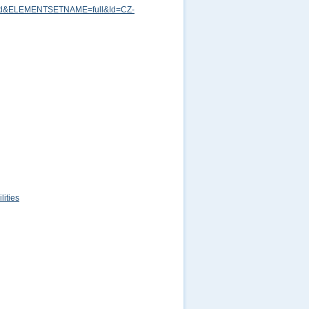
md&ELEMENTSETNAME=full&Id=CZ-
ities