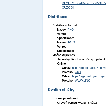
REQUEST=GetRecordById&SERV
CUZK-OI
Distribuce
Distribuční formát
Název:
PNG
Verze:
Specifikace:
Název:
JPEG
Verze:
Specifikace:
Možnosti přenosu
Jednotky distribuce:
Výdejní jednot
Online
Odkaz:
https://geoportal.cuzk.
Protokol:
wms
Odkaz:
https://ags.cuzk.gov.cz/g
Protokol:
WWW:LINK
Kvalita služby
Úroveň působnosti
Úroveň popisu kvality:
služba