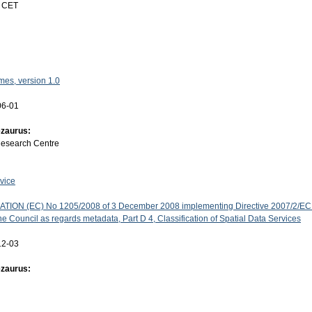
4 CET
es, version 1.0
06-01
ezaurus:
Research Centre
vice
ON (EC) No 1205/2008 of 3 December 2008 implementing Directive 2007/2/EC 
e Council as regards metadata, Part D 4, Classification of Spatial Data Services
12-03
ezaurus: