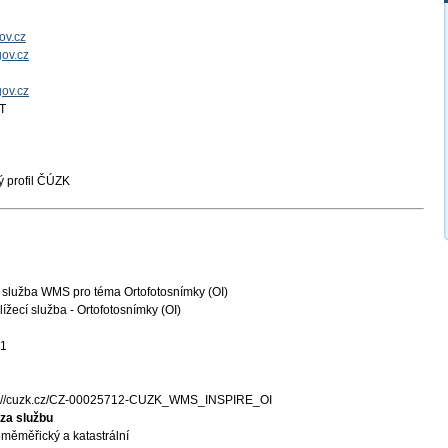
ov.cz
ov.cz
gov.cz
T
 profil ČÚZK
 služba WMS pro téma Ortofotosnímky (OI)
ížecí služba - Ortofotosnímky (OI)
31
s://cuzk.cz/CZ-00025712-CUZK_WMS_INSPIRE_OI
za službu
měměřický a katastrální