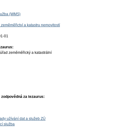
lužba (WMS)
 zeměměřictví a katastru nemovitostí
01-01
ezaurus:
úřad zeměměřický a katastrální
 zodpovědná za tezaurus:
ady užívání dat a služeb ZÚ
cí služba