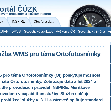
ortál ČÚZK
povým produktům a službám resortu
by
INSPIRE
Otevřená data
RÚIAN
DMVS
Geodetické aplikace
Výškopis ČR
Geografická jména
Ar
lužba WMS pro téma Ortofotosnímky
S pro téma Ortofotosnímky (OI) poskytuje možnost
matu Ortofotosnímky. Zobrazuje data z let 2024 a
 dle prováděcích pravidel INSPIRE. Měřítkové
 uvedeno v capabilities služby. Služba splňuje
rohlížecí služby v. 3.11 a zároveň splňuje standard