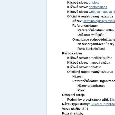
Klíčové slovo:
ortofoto
Klíčové slovo:
ortofotomapa
Klíčové slovo:
webová mapová s
Oficiálně registrovaný tezaurus
Název:
Terminologický slovník
Referenční datum
Referenční datum:
2009-
Událost:
zveřejnění
Organizace zodpovědná za t
Název organizace:
Český 
Role:
kontaktní bod
Klíčová slova
Klíčové slovo:
prohlížecí služba
Klíčové slovo:
mapová služba
Klíčové slovo:
orthofoto
Oficiálně registrovaný tezaurus
Název:
Referenční datum
Organizace
Název organizace:
Role:
Omezení zdroje
Podmínky pro přístup a užití:
Zás
Název typu služby:
INSPIRE prohlíže
Verze služby:
3.11
Rozsah služby