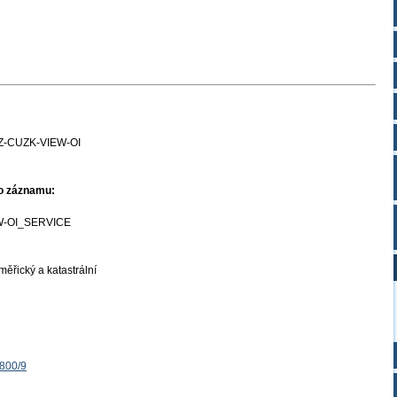
Z-CUZK-VIEW-OI
ho záznamu:
W-OI_SERVICE
ěřický a katastrální
1800/9