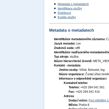
Metadata o metadatech
Identifikace služby
Distribuce
Kvalita služby
Metadata o metadatech
Identifikátor metadatového záznamu:
C
Jazyk metadat:
cze
Znaková sada:
utf8
Identifikátor nadřazeného metadatové
Typ zdroje:
služba
Název hierarchické úrovně:
META_VIE
Kontakt - metadata
Jméno osoby:
Vlček, Bohumil, Ing.
Název organizace:
Český úřad zeměm
Informace o odpovědné organizaci
Kontaktní telefon
Telefon:
+420 284 041 561
Fax:
+420 284 041 416
Adresa
Dodací místo:
Pod sídlištěm 
Město:
Praha 8