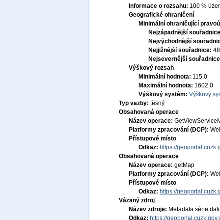
Informace o rozsahu:
100 % území
Geografické ohraničení
Minimální ohraničující pravoú
Nejzápadnější souřadnic
Nejvýchodnější souřadni
Nejjižnější souřadnice:
48
Nejsevernější souřadnic
Výškový rozsah
Minimální hodnota:
115.0
Maximální hodnota:
1602.0
Výškový systém:
Výškový sys
Typ vazby:
těsný
Obsahovaná operace
Název operace:
GetViewService
Platformy zpracování (DCP):
Web
Přístupové místo
Odkaz:
https://geoportal.c
Obsahovaná operace
Název operace:
getMap
Platformy zpracování (DCP):
Web
Přístupové místo
Odkaz:
https://geoportal.c
Vázaný zdroj
Název zdroje:
Metadata série dat
Odkaz:
https://geoportal.cuzk.go