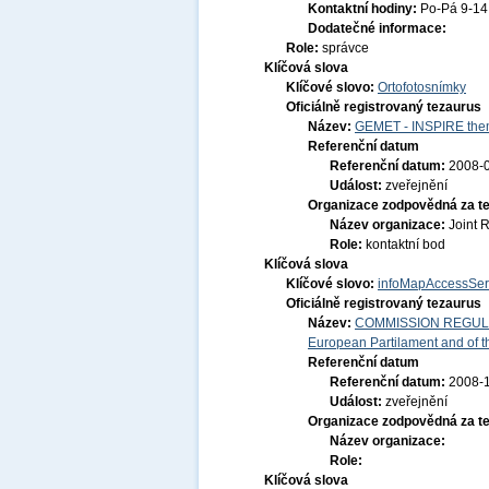
Kontaktní hodiny:
Po-Pá 9-1
Dodatečné informace:
Role:
správce
Klíčová slova
Klíčové slovo:
Ortofotosnímky
Oficiálně registrovaný tezaurus
Název:
GEMET - INSPIRE them
Referenční datum
Referenční datum:
2008-
Událost:
zveřejnění
Organizace zodpovědná za t
Název organizace:
Joint 
Role:
kontaktní bod
Klíčová slova
Klíčové slovo:
infoMapAccessSer
Oficiálně registrovaný tezaurus
Název:
COMMISSION REGULATI
European Partilament and of th
Referenční datum
Referenční datum:
2008-
Událost:
zveřejnění
Organizace zodpovědná za t
Název organizace:
Role:
Klíčová slova