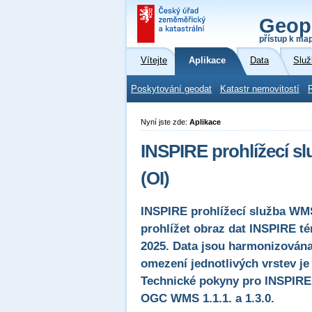
Geop
přístup k ma
Vítejte
Aplikace
Data
Služ
Poskytování geodat
Katastr nemovitostí
Nyní jste zde:
Aplikace
INSPIRE prohlížecí s
(OI)
INSPIRE prohlížecí služba WM
prohlížet obraz dat INSPIRE té
2025. Data jsou harmonizována
omezení jednotlivých vrstev je
Technické pokyny pro INSPIRE p
OGC WMS 1.1.1. a 1.3.0.