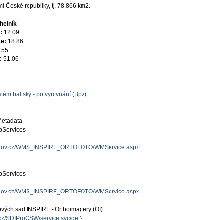
 České republiky, tj. 78 866 km2.
helník
e:
12.09
ce:
18.86
.55
e:
51.06
tém baltský - po vyrovnání (Bpv)
Metadata
Services
uzk.gov.cz/WMS_INSPIRE_ORTOFOTO/WMService.aspx
Services
uzk.gov.cz/WMS_INSPIRE_ORTOFOTO/WMService.aspx
ových sad INSPIRE - Orthoimagery (OI)
v.cz/SDIProCSW/service.svc/get?