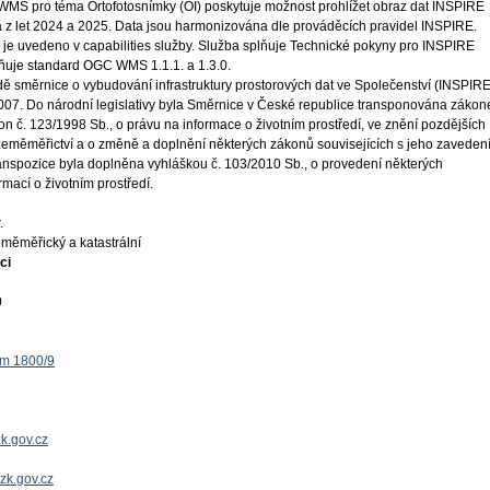
WMS pro téma Ortofotosnímky (OI) poskytuje možnost prohlížet obraz dat INSPIRE
a z let 2024 a 2025. Data jsou harmonizována dle prováděcích pravidel INSPIRE.
 je uvedeno v capabilities služby. Služba splňuje Technické pokyny pro INSPIRE
plňuje standard OGC WMS 1.1.1. a 1.3.0.
ě směrnice o vybudování infrastruktury prostorových dat ve Společenství (INSPIRE
 2007. Do národní legislativy byla Směrnice v České republice transponována záko
on č. 123/1998 Sb., o právu na informace o životním prostředí, ve znění pozdějších
 zeměměřictví a o změně a doplnění některých zákonů souvisejících s jeho zaveden
ranspozice byla doplněna vyhláškou č. 103/2010 Sb., o provedení některých
mací o životním prostředí.
.
měměřický a katastrální
ci
0
ěm 1800/9
k.gov.cz
uzk.gov.cz