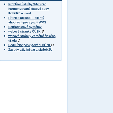
Prohlížecí služby WMS pro
harmonizované datové sady
INSPIRE – úvod
Přehled aplikací – klientů
vhodných pro využití WMS
Souřadnicové systémy
webové stránky ČÚZK
webové stránky Zeměměřického
úřadu
Podmínky poskytování ČÚZK
Zásady užívání dat a služeb ZÚ