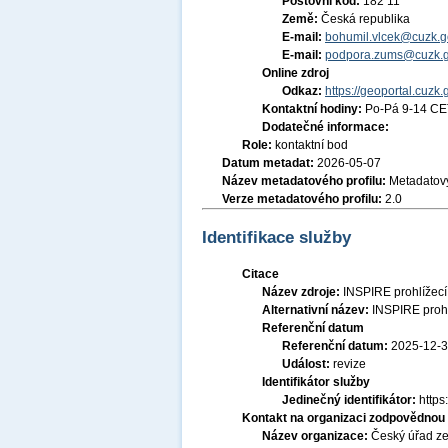
Poštovní kód:
182 11
Země:
Česká republika
E-mail:
bohumil.vlcek@cuzk.g
E-mail:
podpora.zums@cuzk.g
Online zdroj
Odkaz:
https://geoportal.cuzk.
Kontaktní hodiny:
Po-Pá 9-14 CE
Dodatečné informace:
Role:
kontaktní bod
Datum metadat:
2026-05-07
Název metadatového profilu:
Metadatový
Verze metadatového profilu:
2.0
Identifikace služby
Citace
Název zdroje:
INSPIRE prohlížecí
Alternativní název:
INSPIRE prohl
Referenční datum
Referenční datum:
2025-12-
Událost:
revize
Identifikátor služby
Jedinečný identifikátor:
http
Kontakt na organizaci zodpovědnou 
Název organizace:
Český úřad ze