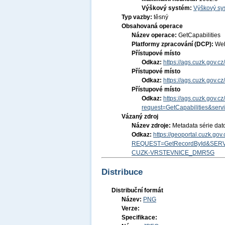
Výškový systém:
Výškový sys
Typ vazby:
těsný
Obsahovaná operace
Název operace:
GetCapabilities
Platformy zpracování (DCP):
Web
Přístupové místo
Odkaz:
https://ags.cuzk.gov
Přístupové místo
Odkaz:
https://ags.cuzk.gov
Přístupové místo
Odkaz:
https://ags.cuzk.gov
request=GetCapabilities&ser
Vázaný zdroj
Název zdroje:
Metadata série dat
Odkaz:
https://geoportal.cuzk.go
REQUEST=GetRecordById&SERV
CUZK-VRSTEVNICE_DMR5G
Distribuce
Distribuční formát
Název:
PNG
Verze:
Specifikace: