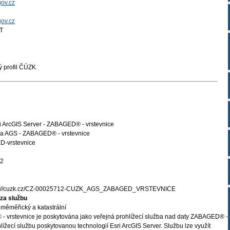
ov.cz
gov.cz
T
 profil ČÚZK
i ArcGIS Server - ZABAGED® - vrstevnice
a AGS - ZABAGED® - vrstevnice
-vrstevnice
02
s://cuzk.cz/CZ-00025712-CUZK_AGS_ZABAGED_VRSTEVNICE
za službu
měměřický a katastrální
vrstevnice je poskytována jako veřejná prohlížecí služba nad daty ZABAGED® -
lížecí službu poskytovanou technologií Esri ArcGIS Server. Službu lze využít