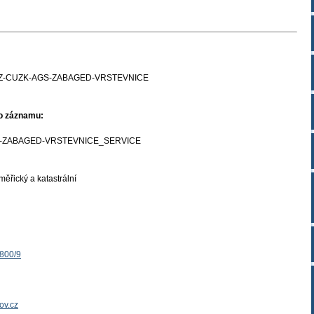
Z-CUZK-AGS-ZABAGED-VRSTEVNICE
ho záznamu:
-ZABAGED-VRSTEVNICE_SERVICE
ěřický a katastrální
1800/9
ov.cz