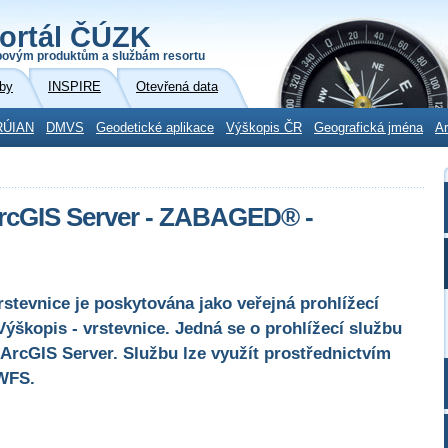
ortál ČÚZK
povým produktům a službám resortu
by
INSPIRE
Otevřená data
RÚIAN
DMVS
Geodetické aplikace
Výškopis ČR
Geografická jména
Ar
ArcGIS Server - ZABAGED® -
evnice je poskytována jako veřejná prohlížecí
škopis - vrstevnice. Jedná se o prohlížecí službu
ArcGIS Server. Službu lze využít prostřednictvím
WFS.