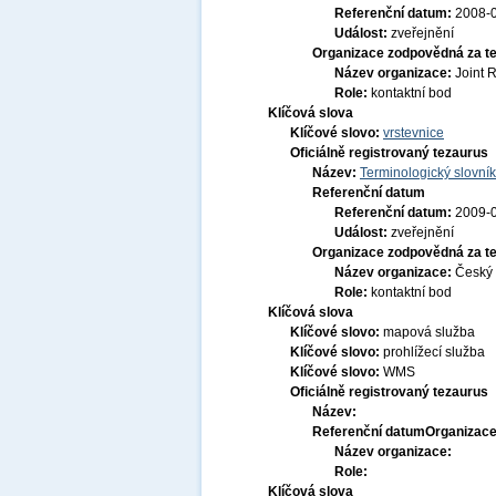
Referenční datum:
2008-
Událost:
zveřejnění
Organizace zodpovědná za t
Název organizace:
Joint 
Role:
kontaktní bod
Klíčová slova
Klíčové slovo:
vrstevnice
Oficiálně registrovaný tezaurus
Název:
Terminologický slovník
Referenční datum
Referenční datum:
2009-
Událost:
zveřejnění
Organizace zodpovědná za t
Název organizace:
Český 
Role:
kontaktní bod
Klíčová slova
Klíčové slovo:
mapová služba
Klíčové slovo:
prohlížecí služba
Klíčové slovo:
WMS
Oficiálně registrovaný tezaurus
Název:
Referenční datum
Organizace
Název organizace:
Role:
Klíčová slova