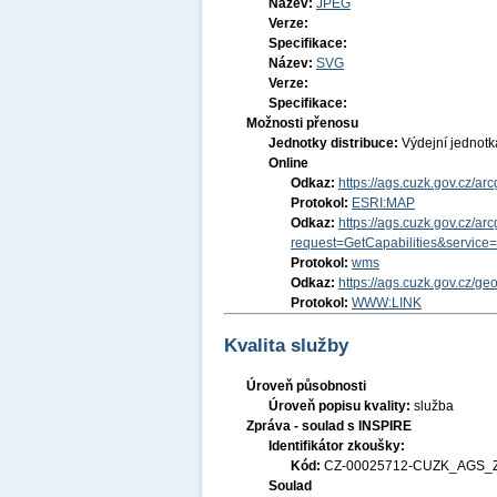
Název:
JPEG
Verze:
Specifikace:
Název:
SVG
Verze:
Specifikace:
Možnosti přenosu
Jednotky distribuce:
Výdejní jednot
Online
Odkaz:
https://ags.cuzk.gov.cz/
Protokol:
ESRI:MAP
Odkaz:
https://ags.cuzk.gov.cz
request=GetCapabilities&servic
Protokol:
wms
Odkaz:
https://ags.cuzk.gov.cz/g
Protokol:
WWW:LINK
Kvalita služby
Úroveň působnosti
Úroveň popisu kvality:
služba
Zpráva - soulad s INSPIRE
Identifikátor zkoušky:
Kód:
CZ-00025712-CUZK_AGS_
Soulad