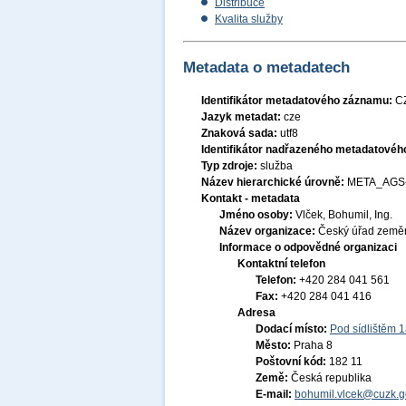
Distribuce
Kvalita služby
Metadata o metadatech
Identifikátor metadatového záznamu:
C
Jazyk metadat:
cze
Znaková sada:
utf8
Identifikátor nadřazeného metadatové
Typ zdroje:
služba
Název hierarchické úrovně:
META_AGS
Kontakt - metadata
Jméno osoby:
Vlček, Bohumil, Ing.
Název organizace:
Český úřad zeměm
Informace o odpovědné organizaci
Kontaktní telefon
Telefon:
+420 284 041 561
Fax:
+420 284 041 416
Adresa
Dodací místo:
Pod sídlištěm 
Město:
Praha 8
Poštovní kód:
182 11
Země:
Česká republika
E-mail:
bohumil.vlcek@cuzk.g