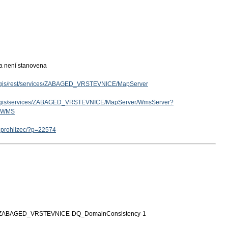
ka není stanovena
arcgis/rest/services/ZABAGED_VRSTEVNICE/MapServer
/arcgis/services/ZABAGED_VRSTEVNICE/MapServer/WmsServer?
e=WMS
eoprohlizec/?p=22574
ZABAGED_VRSTEVNICE-DQ_DomainConsistency-1