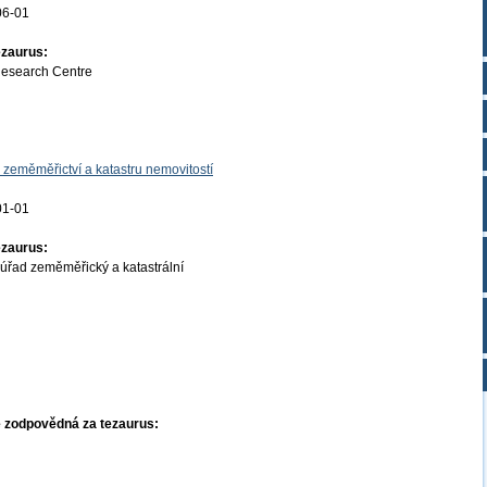
06-01
ezaurus:
Research Centre
 zeměměřictví a katastru nemovitostí
01-01
ezaurus:
úřad zeměměřický a katastrální
 zodpovědná za tezaurus: