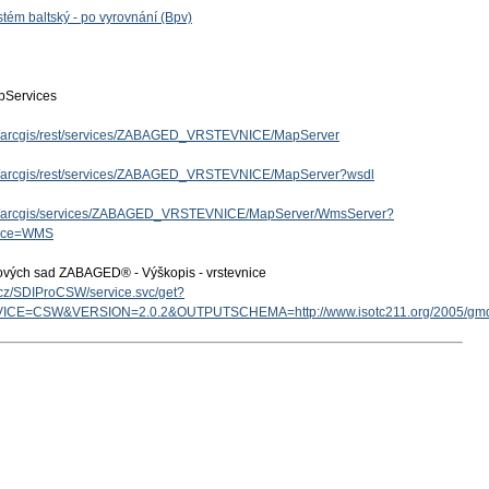
tém baltský - po vyrovnání (Bpv)
Services
.cz/arcgis/rest/services/ZABAGED_VRSTEVNICE/MapServer
.cz/arcgis/rest/services/ZABAGED_VRSTEVNICE/MapServer?wsdl
.cz/arcgis/services/ZABAGED_VRSTEVNICE/MapServer/WmsServer?
vice=WMS
ových sad ZABAGED® - Výškopis - vrstevnice
v.cz/SDIProCSW/service.svc/get?
ICE=CSW&VERSION=2.0.2&OUTPUTSCHEMA=http://www.isotc211.org/2005/g