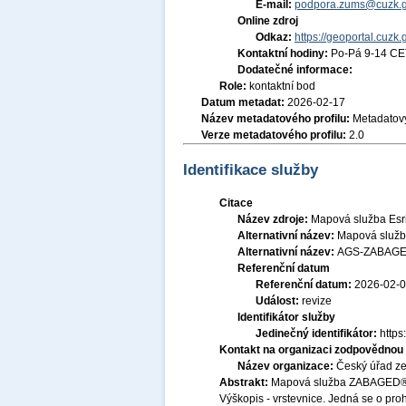
E-mail:
podpora.zums@cuzk.g
Online zdroj
Odkaz:
https://geoportal.cuzk.
Kontaktní hodiny:
Po-Pá 9-14 CE
Dodatečné informace:
Role:
kontaktní bod
Datum metadat:
2026-02-17
Název metadatového profilu:
Metadatový
Verze metadatového profilu:
2.0
Identifikace služby
Citace
Název zdroje:
Mapová služba Esr
Alternativní název:
Mapová služb
Alternativní název:
AGS-ZABAGED
Referenční datum
Referenční datum:
2026-02-
Událost:
revize
Identifikátor služby
Jedinečný identifikátor:
http
Kontakt na organizaci zodpovědnou 
Název organizace:
Český úřad ze
Abstrakt:
Mapová služba ZABAGED® - 
Výškopis - vrstevnice. Jedná se o proh