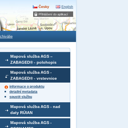
Česky
English
Přihlášení do aplikací
chiválie
Mapová služba AGS –
ZABAGED® - polohopis
Mapová služba AGS -
ZABAGED® - vrstevnice
informace o produktu
detailní metadata
spustit službu
Mapová služba AGS - nad
daty RÚIAN
Mapová služba AGS -