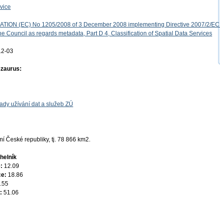
vice
ON (EC) No 1205/2008 of 3 December 2008 implementing Directive 2007/2/EC 
e Council as regards metadata, Part D 4, Classification of Spatial Data Services
12-03
ezaurus:
ady užívání dat a služeb ZÚ
 České republiky, tj. 78 866 km2.
helník
e:
12.09
ce:
18.86
.55
e:
51.06