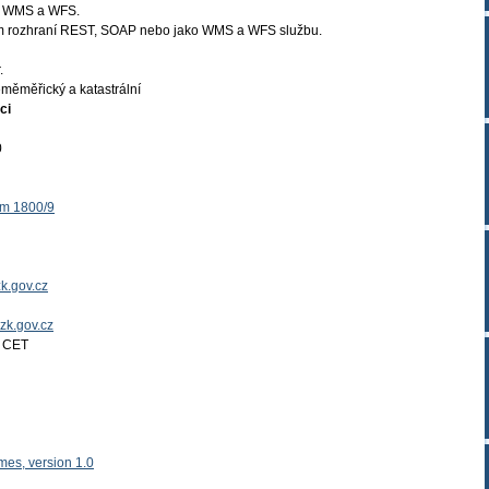
P, WMS a WFS.
tvím rozhraní REST, SOAP nebo jako WMS a WFS službu.
.
měměřický a katastrální
ci
0
ěm 1800/9
k.gov.cz
uzk.gov.cz
4 CET
es, version 1.0