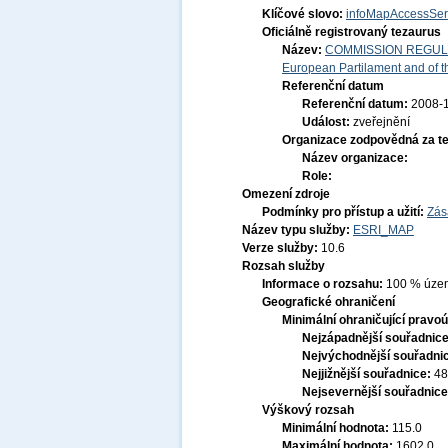
Klíčové slovo:
infoMapAccessSer
Oficiálně registrovaný tezaurus
Název:
COMMISSION REGULATI
European Partilament and of th
Referenční datum
Referenční datum:
2008-
Událost:
zveřejnění
Organizace zodpovědná za t
Název organizace:
Role:
Omezení zdroje
Podmínky pro přístup a užití:
Zás
Název typu služby:
ESRI_MAP
Verze služby:
10.6
Rozsah služby
Informace o rozsahu:
100 % území
Geografické ohraničení
Minimální ohraničující pravoú
Nejzápadnější souřadnic
Nejvýchodnější souřadni
Nejjižnější souřadnice:
48
Nejsevernější souřadnic
Výškový rozsah
Minimální hodnota:
115.0
Maximální hodnota:
1602.0