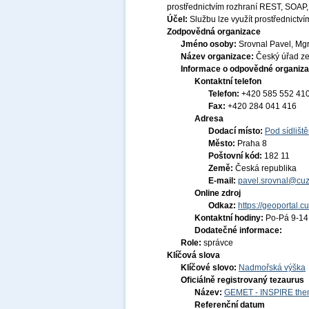
prostřednictvím rozhraní REST, SOA
Účel:
Službu lze využít prostřednic
Zodpovědná organizace
Jméno osoby:
Srovnal Pavel, Mgr
Název organizace:
Český úřad ze
Informace o odpovědné organiza
Kontaktní telefon
Telefon:
+420 585 552 41
Fax:
+420 284 041 416
Adresa
Dodací místo:
Pod sídlišt
Město:
Praha 8
Poštovní kód:
182 11
Země:
Česká republika
E-mail:
pavel.srovnal@cuz
Online zdroj
Odkaz:
https://geoportal.c
Kontaktní hodiny:
Po-Pá 9-1
Dodatečné informace:
Role:
správce
Klíčová slova
Klíčové slovo:
Nadmořská výška
Oficiálně registrovaný tezaurus
Název:
GEMET - INSPIRE them
Referenční datum