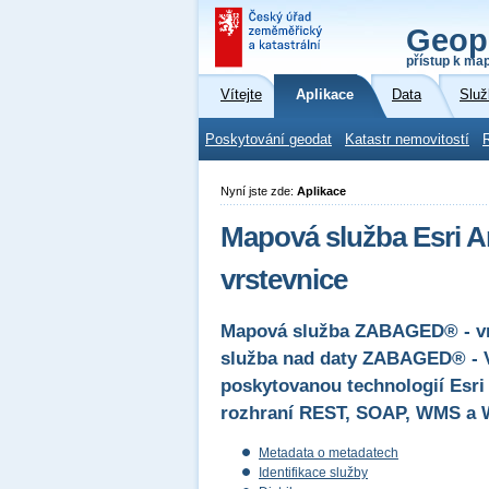
Geop
přístup k ma
Vítejte
Aplikace
Data
Služ
Poskytování geodat
Katastr nemovitostí
Nyní jste zde:
Aplikace
Mapová služba Esri 
vrstevnice
Mapová služba ZABAGED® - vrst
služba nad daty ZABAGED® - Vý
poskytovanou technologií Esri 
rozhraní REST, SOAP, WMS a 
Metadata o metadatech
Identifikace služby