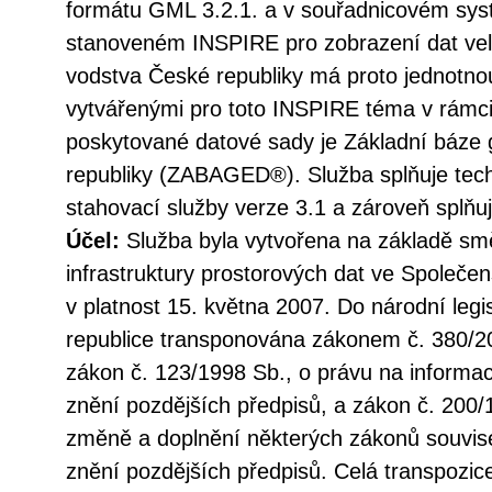
formátu GML 3.2.1. a v souřadnicovém s
stanoveném INSPIRE pro zobrazení dat vel
vodstva České republiky má proto jednotno
vytvářenými pro toto INSPIRE téma v rámc
poskytované datové sady je Základní báze 
republiky (ZABAGED®). Služba splňuje tec
stahovací služby verze 3.1 a zároveň splň
Účel:
Služba byla vytvořena na základě sm
infrastruktury prostorových dat ve Společen
v platnost 15. května 2007. Do národní legi
republice transponována zákonem č. 380/20
zákon č. 123/1998 Sb., o právu na informac
znění pozdějších předpisů, a zákon č. 200/
změně a doplnění některých zákonů souvise
znění pozdějších předpisů. Celá transpozic