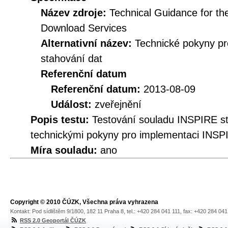
Název zdroje:
Technical Guidance for t
Download Services
Alternativní název:
Technické pokyny p
stahování dat
Referenční datum
Referenční datum:
2013-08-09
Událost:
zveřejnění
Popis testu:
Testování souladu INSPIRE s
technickými pokyny pro implementaci INSP
Míra souladu:
ano
Copyright © 2010 ČÚZK, Všechna práva vyhrazena
Kontakt: Pod sídlištěm 9/1800, 182 11 Praha 8, tel.: +420 284 041 111, fax: +420 284 04
RSS 2.0 Geoportál ČÚZK