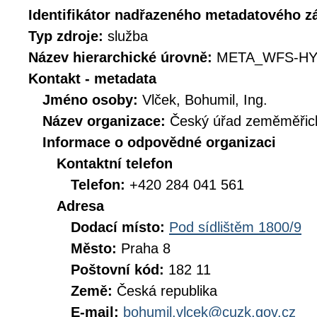
Identifikátor nadřazeného metadatového 
Typ zdroje:
služba
Název hierarchické úrovně:
META_WFS-HY
Kontakt - metadata
Jméno osoby:
Vlček, Bohumil, Ing.
Název organizace:
Český úřad zeměměřick
Informace o odpovědné organizaci
Kontaktní telefon
Telefon:
+420 284 041 561
Adresa
Dodací místo:
Pod sídlištěm 1800/9
Město:
Praha 8
Poštovní kód:
182 11
Země:
Česká republika
E-mail:
bohumil.vlcek@cuzk.gov.cz