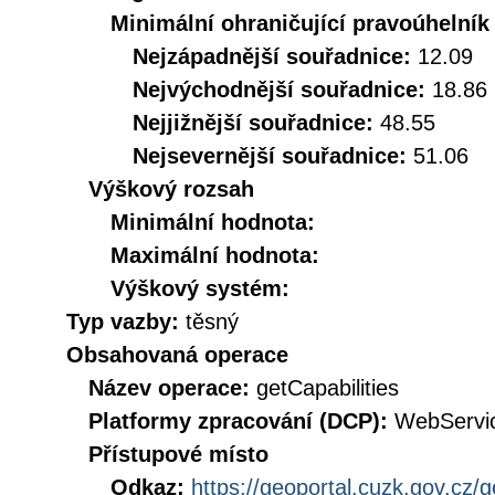
Minimální ohraničující pravoúhelník
Nejzápadnější souřadnice:
12.09
Nejvýchodnější souřadnice:
18.86
Nejjižnější souřadnice:
48.55
Nejsevernější souřadnice:
51.06
Výškový rozsah
Minimální hodnota:
Maximální hodnota:
Výškový systém:
Typ vazby:
těsný
Obsahovaná operace
Název operace:
getCapabilities
Platformy zpracování (DCP):
WebServi
Přístupové místo
Odkaz:
https://geoportal.cuzk.gov.cz/