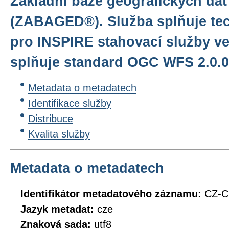
Základní báze geografických dat
(ZABAGED®). Služba splňuje te
pro INSPIRE stahovací služby ve
splňuje standard OGC WFS 2.0.0
Metadata o metadatech
Identifikace služby
Distribuce
Kvalita služby
Metadata o metadatech
Identifikátor metadatového záznamu:
CZ-
Jazyk metadat:
cze
Znaková sada:
utf8