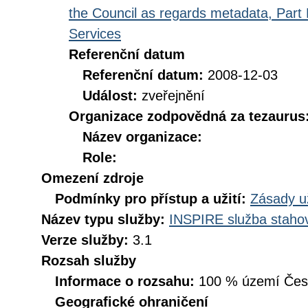
the Council as regards metadata, Part D
Services
Referenční datum
Referenční datum:
2008-12-03
Událost:
zveřejnění
Organizace zodpovědná za tezaurus
Název organizace:
Role:
Omezení zdroje
Podmínky pro přístup a užití:
Zásady u
Název typu služby:
INSPIRE služba stahov
Verze služby:
3.1
Rozsah služby
Informace o rozsahu:
100 % území České
Geografické ohraničení