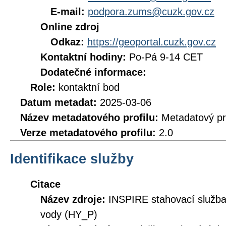
E-mail:
podpora.zums@cuzk.gov.cz
Online zdroj
Odkaz:
https://geoportal.cuzk.gov.cz
Kontaktní hodiny:
Po-Pá 9-14 CET
Dodatečné informace:
Role:
kontaktní bod
Datum metadat:
2025-03-06
Název metadatového profilu:
Metadatový pr
Verze metadatového profilu:
2.0
Identifikace služby
Citace
Název zdroje:
INSPIRE stahovací služb
vody (HY_P)