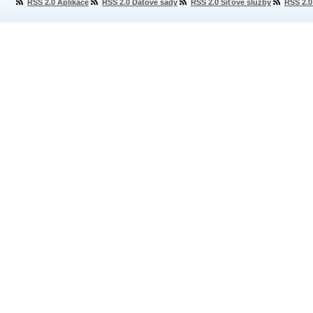
RSS 2.0 Aplikace
RSS 2.0 Datové sady
RSS 2.0 Síťové služby
RSS 2.0