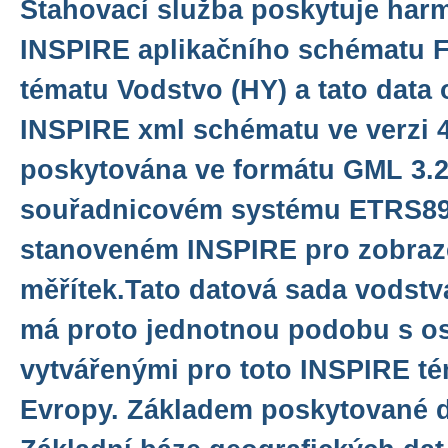
Stahovací služba poskytuje har
INSPIRE aplikačního schématu F
tématu Vodstvo (HY) a tato data 
INSPIRE xml schématu ve verzi 4
poskytována ve formátu GML 3.2.
souřadnicovém systému ETRS8
stanoveném INSPIRE pro zobraze
měřítek.Tato datová sada vodstv
má proto jednotnou podobu s os
vytvářenými pro toto INSPIRE té
Evropy. Základem poskytované d