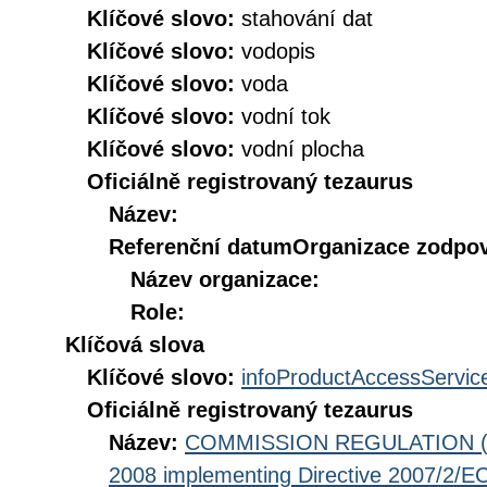
Klíčové slovo:
stahování dat
Klíčové slovo:
vodopis
Klíčové slovo:
voda
Klíčové slovo:
vodní tok
Klíčové slovo:
vodní plocha
Oficiálně registrovaný tezaurus
Název:
Referenční datum
Organizace zodpov
Název organizace:
Role:
Klíčová slova
Klíčové slovo:
infoProductAccessServic
Oficiálně registrovaný tezaurus
Název:
COMMISSION REGULATION (EC
2008 implementing Directive 2007/2/EC