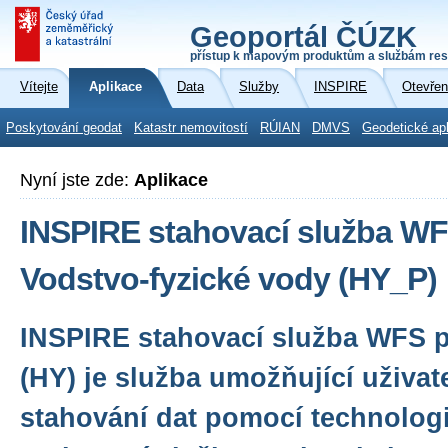
Geoportál ČÚZK
přístup k mapovým produktům a službám res
Vítejte
Aplikace
Data
Služby
INSPIRE
Otevřen
Poskytování geodat
Katastr nemovitostí
RÚIAN
DMVS
Geodetické ap
Nyní jste zde:
Aplikace
INSPIRE stahovací služba WF
Vodstvo-fyzické vody (HY_P)
INSPIRE stahovací služba WFS 
(HY) je služba umožňující uživa
stahování dat pomocí technologi