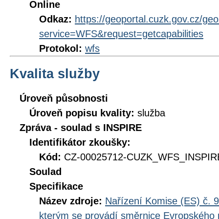
Online
Odkaz:
https://geoportal.cuzk.gov.cz/ge
service=WFS&request=getcapabilities
Protokol:
wfs
Kvalita služby
Úroveň působnosti
Úroveň popisu kvality:
služba
Zpráva - soulad s INSPIRE
Identifikátor zkoušky:
Kód:
CZ-00025712-CUZK_WFS_INSPIRE
Soulad
Specifikace
Název zdroje:
Nařízení Komise (ES) č. 9
kterým se provádí směrnice Evropského 