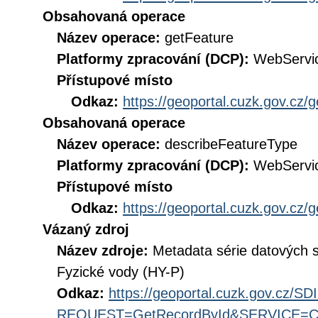
Obsahovaná operace
Název operace:
getFeature
Platformy zpracování (DCP):
WebServi
Přístupové místo
Odkaz:
https://geoportal.cuzk.gov.cz/
Obsahovaná operace
Název operace:
describeFeatureType
Platformy zpracování (DCP):
WebServi
Přístupové místo
Odkaz:
https://geoportal.cuzk.gov.cz/
Vázaný zdroj
Název zdroje:
Metadata série datových 
Fyzické vody (HY-P)
Odkaz:
https://geoportal.cuzk.gov.cz/S
REQUEST=GetRecordById&SERVICE=CS