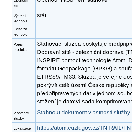
Obchodní
kód
stát
Výdejní
jednotka
Cena za
jednotku
Stahovací služba poskytuje předpřip
Popis
produktu
Dopravní sítě - železniční doprava (
INSPIRE pomocí technologie Atom. D
formátu Geopackage (GPKG) a souř
ETRS89/TM33. Služba je veřejně dos
pokrývá celé území České republiky
předpřipravených dat v jednom soubor
stažení je datová sada komprimována
Stáhnout dokument vlastnosti služby
Vlastnosti
služby
https://atom.cuzk.gov.cz/TN-RAIL/TN
Lokalizace