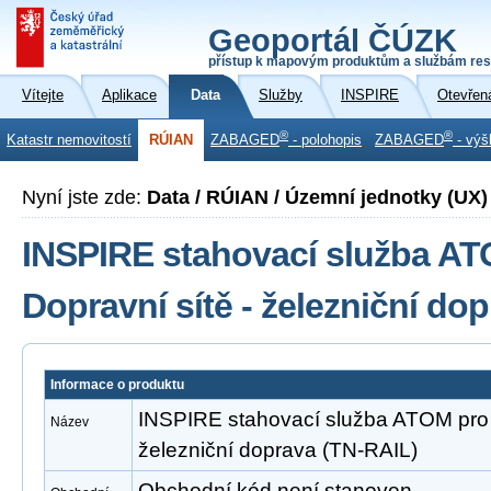
Geoportál ČÚZK
přístup k mapovým produktům a službám res
Vítejte
Aplikace
Data
Služby
INSPIRE
Otevřen
®
®
Katastr nemovitostí
RÚIAN
ZABAGED
- polohopis
ZABAGED
- výš
Nyní jste zde:
Data / RÚIAN / Územní jednotky (UX)
INSPIRE stahovací služba A
Dopravní sítě - železniční do
Informace o produktu
INSPIRE stahovací služba ATOM pro 
Název
železniční doprava (TN-RAIL)
Obchodní kód není stanoven