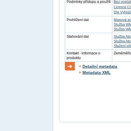
Podmínky přístupu a použití
Bez popla
Licence C
Dle Vyhláš
Prohlížení dat
Mapová ap
Služba W
Služba W
Stahování dat
Služba Ato
Služba Ato
Stažení př
Kontakt - informace o
Zeměměřick
produktu
Detailní metadata
Metadata XML