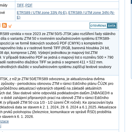
rmáty
TIFF
,
PDF
ové
ETRS89 / UTM zone 33N (N-E)
,
ETRS89 / UTM zone 34N (N-
E)
S89 vznikla v roce 2023 ze ZTM 50/S-JTSK jako rozšíření řady státního
díla o variantu ZTM 50 v rovinném souřadnicovém systému ETRS89-
spozici je ve formě tiskových souborů PDF (CMYK) s kompletním
pového listu a v rastrové formě TIFF (RGB, barevná hloubka 24 bit,
508 dpi, komprese LZW). Výdejní jednotkou je mapový list ZTM
 V případě tiskového PDF se jedná o mapový list o rozměru 500 × 790
adě rastrového dlaždice TIFF se jedná o segment 411 × 522 mm.
ednotlivých dlaždic v souřadnicovém systému zajišťují textové soubory
JTSK, z níž je ZTM 50/ETRS89 odvozena, je aktualizována dvěma
 způsoby - periodickou obnovou ZTM v rámci Edičního plánu ČÚZK pro
 průběžnou aktualizací vybraných objektů na základě aktuálních
ých dat. Stav datové série odpovídá podkladovým datům ZABAGED® a
 době zahájení přípravných prací na obnově ZTM v rámci Edičního
 (v případě ZTM 50 cca 1/3 - 1/2 území ČR ročně). Ke zpracování byla
dkladová data se stavem k 2. 1. 2024, 29. 6. 2024 a 6.1.2025. Aktualizace
h prvků polohopisu (železnice, komunikace ve správě ŘSD) proběhla
e stavem k 6. 1. 2026.
lizace
í