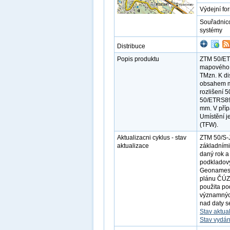
Výdejní fo
Souřadnic
systémy
Distribuce
Popis produktu
ZTM 50/ETR
mapového 
TMzn. K di
obsahem ma
rozlišení 
50/ETRS89.
mm. V příp
Umístění j
(TFW).
Aktualizacni cyklus - stav
ZTM 50/S-
aktualizace
základními
daný rok a
podkladov
Geonames v
plánu ČÚZK
použita po
významnýc
nad daty s
Stav aktua
Stav vydán