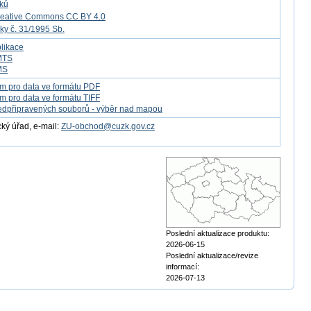
tků
reative Commons CC BY 4.0
ky č. 31/1995 Sb.
likace
MTS
MS
m pro data ve formátu PDF
m pro data ve formátu TIFF
edpřipravených souborů - výběr nad mapou
ý úřad, e-mail:
ZU-obchod@cuzk.gov.cz
Poslední aktualizace produktu:
2026-06-15
Poslední aktualizace/revize
informací:
2026-07-13