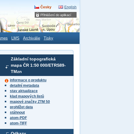
Česky
English
Přihlášení do aplikací
ames
LMS
Archiválie
Tisky
Základní topografická
mapa ČR 1:50 000/ETRS89-
TMzn
informace o produktu
detailní metadata
stav aktualizace
klad mapových listů
mapové značky ZTM 50
prohlížet data
stáhnout
atom-PDF
atom-TIFF
Odkazy