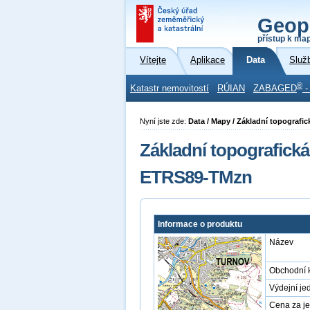
Geop
přístup k ma
Vítejte
Aplikace
Data
Služ
®
Katastr nemovitostí
RÚIAN
ZABAGED
-
Nyní jste zde:
Data / Mapy / Základní topograf
Základní topografická
ETRS89-TMzn
Informace o produktu
Název
Obchodní 
Výdejní je
Cena za j