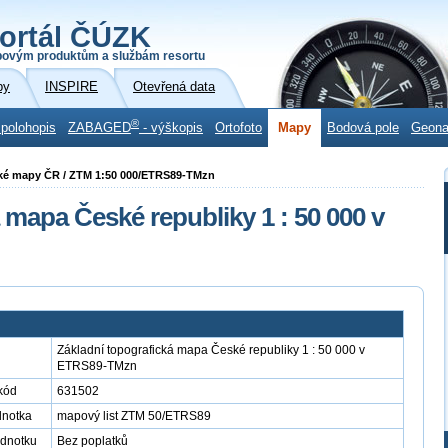
ortál ČÚZK
povým produktům a službám resortu
by
INSPIRE
Otevřená data
®
 polohopis
ZABAGED
- výškopis
Ortofoto
Mapy
Bodová pole
Geon
ické mapy ČR / ZTM 1:50 000/ETRS89-TMzn
 mapa České republiky 1 : 50 000 v
Základní topografická mapa České republiky 1 : 50 000 v
ETRS89-TMzn
kód
631502
dnotka
mapový list ZTM 50/ETRS89
ednotku
Bez poplatků