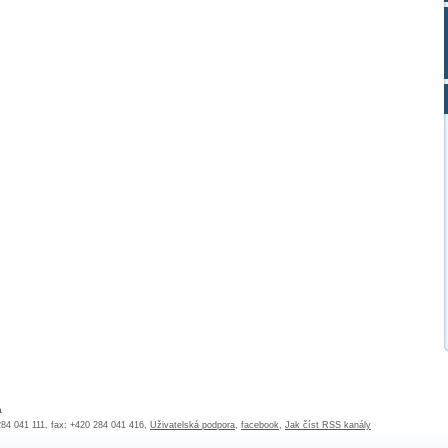
a
 284 041 111, fax: +420 284 041 416,
Uživatelská podpora
,
facebook
,
Jak číst RSS kanály