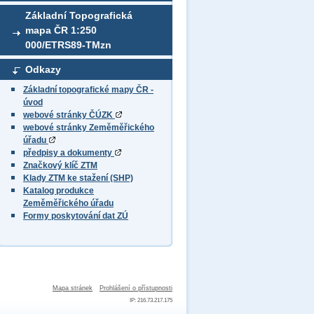
Základní Topografická
mapa ČR 1:250
000/ETRS89-TMzn
Odkazy
Základní topografické mapy ČR -
úvod
webové stránky ČÚZK
webové stránky Zeměměřického
úřadu
předpisy a dokumenty
Značkový klíč ZTM
Klady ZTM ke stažení (SHP)
Katalog produkce
Zeměměřického úřadu
Formy poskytování dat ZÚ
Mapa stránek
Prohlášení o přístupnosti
IP: 216.73.217.175