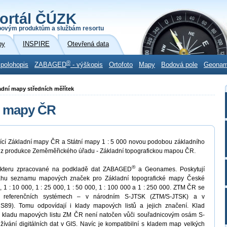
ortál ČÚZK
povým produktům a službám resortu
by
INSPIRE
Otevřená data
®
 polohopis
ZABAGED
- výškopis
Ortofoto
Mapy
Bodová pole
Geona
ladní mapy středních měřítek
é mapy ČR
jící Základní mapy ČR a Státní mapy 1 : 5 000 novou podobou základního
a z produkce Zeměměřického úřadu - Základní topografickou mapou ČR.
®
akteru zpracované na podkladě dat ZABAGED
a Geonames. Poskytují
zsahu seznamu mapových značek pro Základní topografické mapy České
, 1 : 10 000, 1 : 25 000, 1 : 50 000, 1 : 100 000 a 1 : 250 000. ZTM ČR se
h referenčních systémech – v národním S-JTSK (ZTM/S-JTSK) a v
9). Tomu odpovídají i klady mapových listů a jejich značení. Klad
d kladu mapových listu ZM ČR není natočen vůči souřadnicovým osám S-
ívání digitálních dat v GIS. Navíc je kompatibilní s kladem map velkých