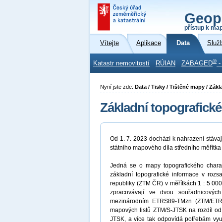
Geop
přístup k ma
Vítejte
Aplikace
Data
Služ
®
Katastr nemovitostí
RÚIAN
ZABAGED
-
Nyní jste zde:
Data / Tisky / Tištěné mapy / Zák
Základní topografick
Od 1. 7. 2023 dochází k nahrazení stáva
státního mapového díla středního měřítk
Jedná se o mapy topografického char
základní topografické informace v ro
republiky (ZTM ČR) v měřítkách 1 : 5 000
zpracovávají ve dvou souřadnicovýc
mezinárodním ETRS89-TMzn (ZTM/ETRS8
mapových listů ZTM/S-JTSK na rozdíl o
JTSK, a více tak odpovídá potřebám využ