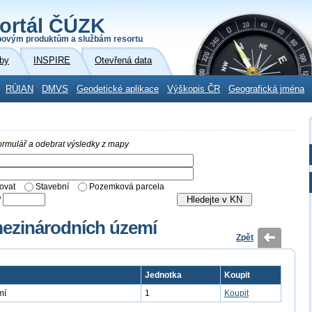
ortál ČÚZK
povým produktům a službám resortu
by
INSPIRE
Otevřená data
RÚIAN
DMVS
Geodetické aplikace
Výškopis ČR
Geografická jména
 formulář a odebrat výsledky z mapy
ovat
Stavební
Pozemková parcela
/
mezinárodních území
Zpět
Jednotka
Koupit
mí
1
Koupit