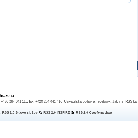
yhrazena
.: +420 284 041 111, fax: +420 284 041 416,
Uživatelská podpora
,
facebook
,
Jak číst RSS ka
RSS 2.0 Síťové služby
RSS 2.0 INSPIRE
RSS 2.0 Otevřená data