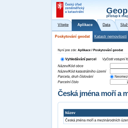
Geop
přístup k ma
Vítejte
Aplikace
Data
Služ
Poskytování geodat
Katastr nemovitostí
Nyní jste zde:
Aplikace / Poskytování geodat
Vyhledávání parcel
Vyčistit vstupní
Název/Kód obce
Název/Kód katastrálního území
Parcela, druh číslování
Neomez
Parcelní číslo
Česká jména moří a 
Název
Česká jména moří a mezinárodních úze