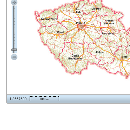
1:3657590
100 km