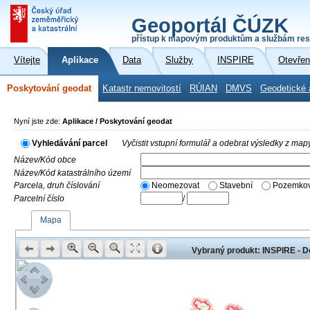
Geoportál ČÚZK
přístup k mapovým produktům a službám res
Vítejte
Aplikace
Data
Služby
INSPIRE
Otevřen
Poskytování geodat
Katastr nemovitostí
RÚIAN
DMVS
Geodetické 
Nyní jste zde:
Aplikace / Poskytování geodat
Vyhledávání parcel
Vyčistit vstupní formulář a odebrat výsledky z map
Název/Kód obce
Název/Kód katastrálního území
Parcela, druh číslování
Neomezovat
Stavební
Pozemkov
Parcelní číslo
/
Mapa
Vybraný produkt: INSPIRE - D