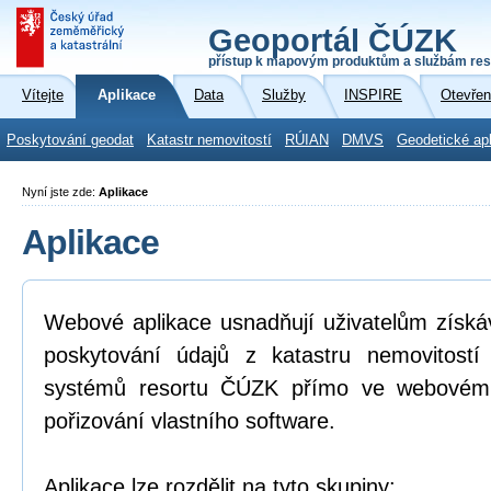
Geoportál ČÚZK
přístup k mapovým produktům a službám res
Vítejte
Aplikace
Data
Služby
INSPIRE
Otevřen
Poskytování geodat
Katastr nemovitostí
RÚIAN
DMVS
Geodetické ap
Nyní jste zde:
Aplikace
Aplikace
Webové aplikace usnadňují uživatelům získá
poskytování údajů z katastru nemovitostí
systémů resortu ČÚZK přímo ve webovém p
pořizování vlastního software.
Aplikace lze rozdělit na tyto skupiny: