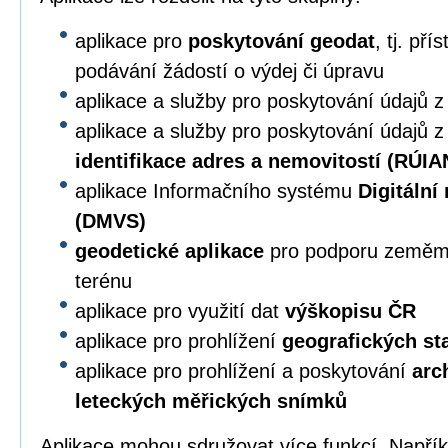
aplikace pro
poskytování geodat
, tj. př
podávání žádostí o výdej či úpravu
aplikace a služby pro poskytování údajů 
aplikace a služby pro poskytování údajů 
identifikace adres a nemovitostí (RÚIA
aplikace Informačního systému
Digitální
(DMVS)
geodetické aplikace
pro podporu zeměmě
terénu
aplikace pro využití dat
výškopisu ČR
aplikace pro prohlížení
geografických s
aplikace pro prohlížení a poskytování
arc
leteckých měřických snímků
Aplikace mohou sdružovat více funkcí. Napří