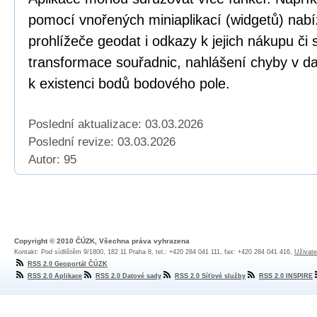
pomocí vnořených miniaplikací (widgetů) nabí
prohlížeče geodat i odkazy k jejich nákupu či
transformace souřadnic, nahlášení chyby v dat
k existenci bodů bodového pole.
Poslední aktualizace: 03.03.2026
Poslední revize:
03.03.2026
Autor: 95
Copyright © 2010 ČÚZK, Všechna práva vyhrazena
Kontakt: Pod sídlištěm 9/1800, 182 11 Praha 8, tel.: +420 284 041 111, fax: +420 284 041 416,
Uživate
RSS 2.0 Geoportál ČÚZK
RSS 2.0 Aplikace
RSS 2.0 Datové sady
RSS 2.0 Síťové služby
RSS 2.0 INSPIRE