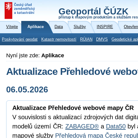
Geoportál ČÚZK
přístup k mapovým produktům a službám res
Vítejte
Aplikace
Data
Služby
INSPIRE
Otevřen
Poskytování geodat
Katastr nemovitostí
RÚIAN
DMVS
Geodetické ap
Nyní jste zde:
Aplikace
Aktualizace Přehledové web
06.05.2026
Aktualizace Přehledové webové mapy ČR
V souvislosti s aktualizací zdrojových dat digi
modelů území ČR:
ZABAGED®
a
Data50
byl 
mapové služby
Přehledová mapa České repub