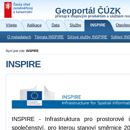
Geoportál ČÚZK
přístup k mapovým produktům a službám res
Vítejte
Aplikace
Data
Služby
INSPIRE
Otevřen
O metadatech
Témata INSPIRE
Síťové služby INSPIRE
Sdílení IN
Nyní jste zde:
INSPIRE
INSPIRE
INSPIRE - Infrastruktura pro prostorové
společenství, pro kterou stanoví směrnice 2