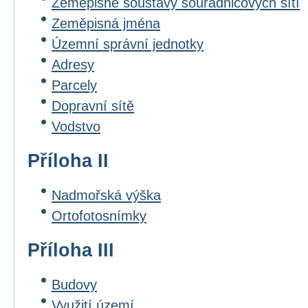
Zeměpisné soustavy souřadnicových sítí
Zeměpisná jména
Územní správní jednotky
Adresy
Parcely
Dopravní sítě
Vodstvo
Příloha II
Nadmořská výška
Ortofotosnímky
Příloha III
Budovy
Využití území