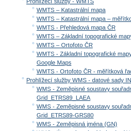
Prohlížecí služby - WMTS
WMTS – Katastrální mapa
WMTS – Katastrální mapa – měřítk
WMTS - Přehledová mapa ČR
WMTS – Základní topografické ma
WMTS – Ortofoto ČR
WMTS - Základní topografické mapy
Google Maps
WMTS - Ortofoto ČR - měřítková ř
Prohlížecí služby WMS - datové sady 
WMS - Zeměpisné soustavy souřadni
Grid_ETRS89_LAEA
WMS - Zeměpisné soustavy souřadni
Grid_ETRS89-GRS80
WMS - Zeměpisná jména (GN)