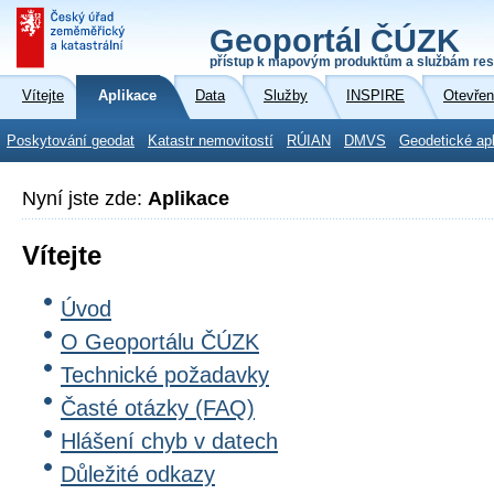
Geoportál ČÚZK
přístup k mapovým produktům a službám res
Vítejte
Aplikace
Data
Služby
INSPIRE
Otevřen
Poskytování geodat
Katastr nemovitostí
RÚIAN
DMVS
Geodetické ap
Nyní jste zde:
Aplikace
Vítejte
Úvod
O Geoportálu ČÚZK
Technické požadavky
Časté otázky (FAQ)
Hlášení chyb v datech
Důležité odkazy