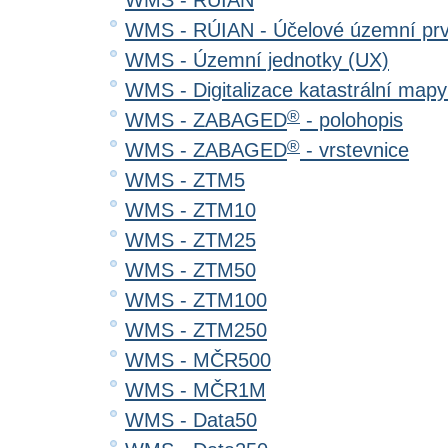
WMS - RÚIAN
WMS - RÚIAN - Účelové územní pr
WMS - Územní jednotky (UX)
WMS - Digitalizace katastrální map
®
WMS - ZABAGED
- polohopis
®
WMS - ZABAGED
- vrstevnice
WMS - ZTM5
WMS - ZTM10
WMS - ZTM25
WMS - ZTM50
WMS - ZTM100
WMS - ZTM250
WMS - MČR500
WMS - MČR1M
WMS - Data50