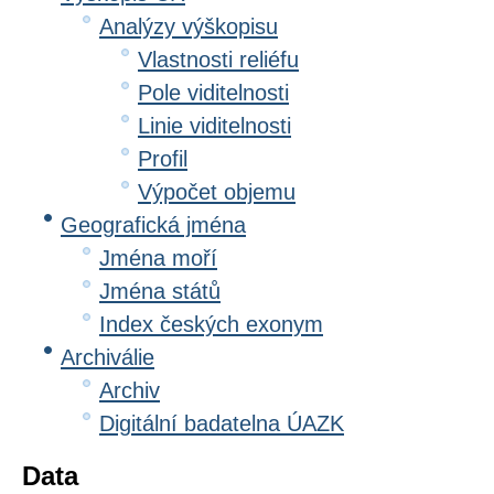
Analýzy výškopisu
Vlastnosti reliéfu
Pole viditelnosti
Linie viditelnosti
Profil
Výpočet objemu
Geografická jména
Jména moří
Jména států
Index českých exonym
Archiválie
Archiv
Digitální badatelna ÚAZK
Data