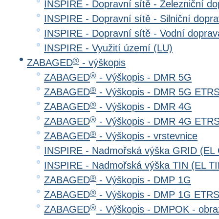
INSPIRE - Dopravní sítě - Železniční d
INSPIRE - Dopravní sítě - Silniční do
INSPIRE - Dopravní sítě - Vodní dopr
INSPIRE - Využití území (LU)
®
ZABAGED
- výškopis
®
ZABAGED
- Výškopis - DMR 5G
®
ZABAGED
- Výškopis - DMR 5G ETR
®
ZABAGED
- Výškopis - DMR 4G
®
ZABAGED
- Výškopis - DMR 4G ETR
®
ZABAGED
- Výškopis - vrstevnice
INSPIRE - Nadmořská výška GRID (EL
INSPIRE - Nadmořská výška TIN (EL TI
®
ZABAGED
- Výškopis - DMP 1G
®
ZABAGED
- Výškopis - DMP 1G ETR
®
ZABAGED
- Výškopis - DMPOK - obra