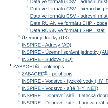
Data ve formátu CSV - adresní místa
Data ve formátu CSV - hierarchie prv
Data ve formátu CSV - adresní místa
Data RÚIAN ve formátu SHP - obce
Data RÚIAN ve formátu SHP - stát
Územní jednotky (UX)
INSPIRE - Adresy (AD)
INSPIRE - Územní správní jednotky (AU
INSPIRE - Budovy (BU)
®
ZABAGED
- polohopis
®
ZABAGED
- polohopis
INSPIRE - Vodstvo - fyzické vody (HY_
INSPIRE - Vodstvo - sítě (HY_NET)
INSPIRE - Dopravní sítě - Letecká dop
INSPIRE - Dopravní sítě - Lanová drá