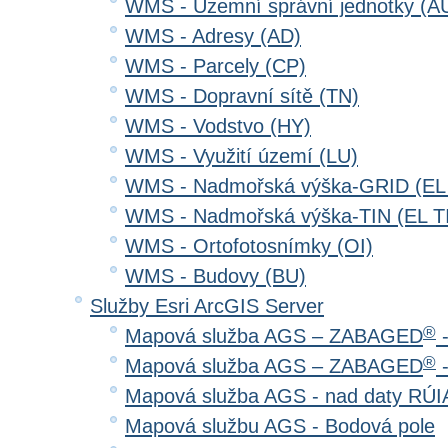
WMS - Územní správní jednotky (A
WMS - Adresy (AD)
WMS - Parcely (CP)
WMS - Dopravní sítě (TN)
WMS - Vodstvo (HY)
WMS - Využití území (LU)
WMS - Nadmořská výška-GRID (EL
WMS - Nadmořská výška-TIN (EL T
WMS - Ortofotosnímky (OI)
WMS - Budovy (BU)
Služby Esri ArcGIS Server
®
Mapová služba AGS – ZABAGED
-
®
Mapová služba AGS – ZABAGED
-
Mapová služba AGS - nad daty RÚ
Mapová službu AGS - Bodová pole