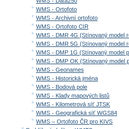
WMS - Data250
WMS - Ortofoto
WMS - Archivní ortofoto
WMS - Ortofoto CIR
WMS - DMR 4G (Stínovaný model re
WMS - DMR 5G (Stínovaný model re
WMS - DMP 1G (Stínovaný model p
WMS - DMP OK (Stínovaný model p
WMS - Geonames
WMS - Historická jména
WMS - Bodová pole
WMS - Klady mapových listů
WMS - Kilometrová síť JTSK
WMS - Geografická síť WGS84
WMS – Ortofoto ČR pro KIVS