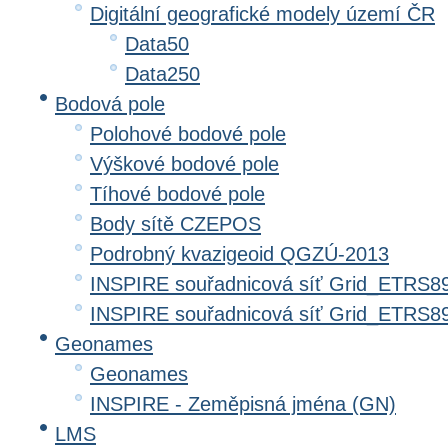
Digitální geografické modely území ČR
Data50
Data250
Bodová pole
Polohové bodové pole
Výškové bodové pole
Tíhové bodové pole
Body sítě CZEPOS
Podrobný kvazigeoid QGZÚ-2013
INSPIRE souřadnicová síť Grid_ETRS8
INSPIRE souřadnicová síť Grid_ETRS
Geonames
Geonames
INSPIRE - Zeměpisná jména (GN)
LMS