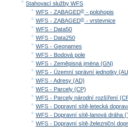
Stahovací služby WFS
®
WFS - ZABAGED
- polohopis
®
WFS - ZABAGED
- vrstevnice
WFS - Data50
WFS - Data250
WFS - Geonames
WFS - Bodová pole
WFS - Zeměpisná jména (GN)
WFS - Územní správní jednotky (AU
WFS - Adresy (AD)
WFS - Parcely (CP)
WFS - Parcely národní rozšíření (C
WFS - Dopravní sítě-letecká dopra
WFS - Dopravní sítě-lanová dráha
WFS - Dopravní sítě-železniční do