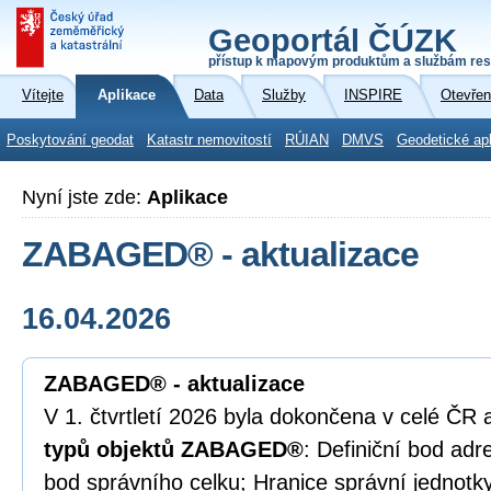
Geoportál ČÚZK
přístup k mapovým produktům a službám res
Vítejte
Aplikace
Data
Služby
INSPIRE
Otevřen
Poskytování geodat
Katastr nemovitostí
RÚIAN
DMVS
Geodetické ap
Nyní jste zde:
Aplikace
ZABAGED® - aktualizace
16.04.2026
ZABAGED® - aktualizace
V 1. čtvrtletí 2026 byla dokončena v celé ČR 
typů objektů ZABAGED®
: Definiční bod adr
bod správního celku; Hranice správní jednotky