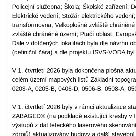
Policejní služebna; Škola; Školské zařízení; D
Elektrické vedení; Stožár elektrického vedení
transformovna; Velkoplošné zvláště chráněné
zvláště chráněné území; Ptačí oblast; Evrops
Dále v dotčených lokalitách byla dle návrhu o
(definiční čára) a dle projektu ISVS-VODA byl
V 1. čtvrtletí 2026 byla dokončena plošná a
celém území mapových listů Základní topogr
0203-A, 0205-B, 0406-D, 0506-B, 0508-A, 05
V 1. čtvrtletí 2026 byly v rámci aktualizace st
ZABAGED® (na podkladě existující kresby v 
výstupů z dat leteckého laserového skenován
zdrojů) aktualizovány budovy a další stavební