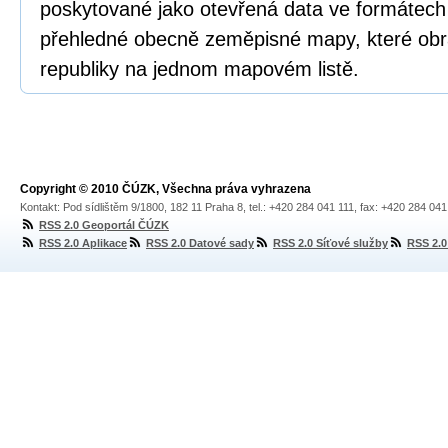
poskytované jako otevřená data ve formátech
přehledné obecně zeměpisné mapy, které obr
republiky na jednom mapovém listě.
Copyright © 2010 ČÚZK, Všechna práva vyhrazena
Kontakt: Pod sídlištěm 9/1800, 182 11 Praha 8, tel.: +420 284 041 111, fax: +420 284 04
RSS 2.0 Geoportál ČÚZK
RSS 2.0 Aplikace
RSS 2.0 Datové sady
RSS 2.0 Síťové služby
RSS 2.0