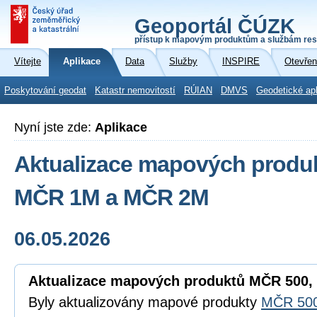
Geoportál ČÚZK
přístup k mapovým produktům a službám res
Vítejte
Aplikace
Data
Služby
INSPIRE
Otevřen
Poskytování geodat
Katastr nemovitostí
RÚIAN
DMVS
Geodetické ap
Nyní jste zde:
Aplikace
Aktualizace mapových produ
MČR 1M a MČR 2M
06.05.2026
Aktualizace mapových produktů MČR 500
Byly aktualizovány mapové produkty
MČR 50