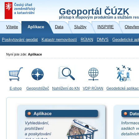
Geoportál ČÚZK
přístup k mapovým produktům a službám res
Vítejte
Aplikace
Data
Služby
INSPIRE
Otevřen
Poskytování geodat
Katastr nemovitostí
RÚIAN
DMVS
Geodetické ap
Nyní jste zde:
Aplikace
E-shop
Geoprohlížeč
Nahlížení do KN
VDP RÚIAN
Geodetické aplika