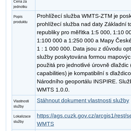
Cena za
jednotku
Prohlížecí služba WMTS-ZTM je posk
Popis
produktu
prohlížecí služba nad daty Základní
republiky pro měřítka 1:5 000, 1:10 0
1:100 000 a 1:250 000 a Mapy České 
1 : 1 000 000. Data jsou z důvodu opt
služby poskytována formou mapových
použitá pro jednotlivé úrovně dlaždic
capabilities) je kompatibilní s dlaždi
Národního geoportálu INSPIRE. Služ
WMTS 1.0.0.
Stáhnout dokument vlastnosti služby
Vlastnosti
služby
https://ags.cuzk.gov.cz/arcgis1/rest
Lokalizace
služby
WMTS