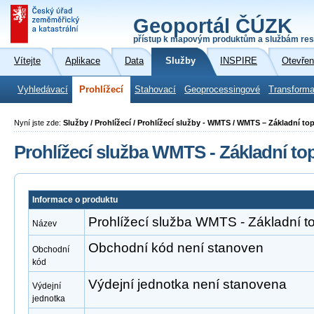
Geoportál ČÚZK
přístup k mapovým produktům a službám res
Vítejte
Aplikace
Data
Služby
INSPIRE
Otevřen
Vyhledávací
Prohlížecí
Stahovací
Geoprocessingové
Transforma
Nyní jste zde:
Služby / Prohlížecí / Prohlížecí služby - WMTS / WMTS – Základní t
Prohlížecí služba WMTS - Základní t
Informace o produktu
Prohlížecí služba WMTS - Základní 
Název
Obchodní kód není stanoven
Obchodní
kód
Výdejní jednotka není stanovena
Výdejní
jednotka