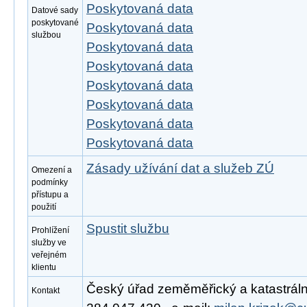
Poskytovaná data
Datové sady
poskytované
Poskytovaná data
službou
Poskytovaná data
Poskytovaná data
Poskytovaná data
Poskytovaná data
Poskytovaná data
Poskytovaná data
Zásady užívání dat a služeb ZÚ
Omezení a
podmínky
přístupu a
použití
Spustit službu
Prohlížení
služby ve
veřejném
klientu
Český úřad zeměměřický a katastrální,
Kontakt