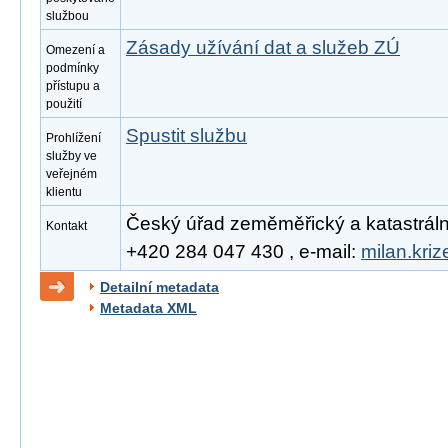
službou
Zásady užívání dat a služeb ZÚ
Omezení a
podmínky
přístupu a
použití
Spustit službu
Prohlížení
služby ve
veřejném
klientu
Český úřad zeměměřický a katastrální, 
Kontakt
+420 284 047 430 , e-mail:
milan.kri
Detailní metadata
Metadata XML