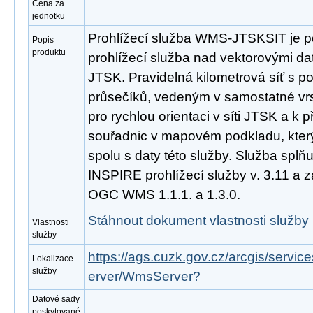
Cena za
jednotku
Prohlížecí služba WMS-JTSKSIT je p
Popis
produktu
prohlížecí služba nad vektorovými da
JTSK. Pravidelná kilometrová síť s p
průsečíků, vedeným v samostatné vrs
pro rychlou orientaci v síti JTSK a k 
souřadnic v mapovém podkladu, který 
spolu s daty této služby. Služba spl
INSPIRE prohlížecí služby v. 3.11 a 
OGC WMS 1.1.1. a 1.3.0.
Stáhnout dokument vlastnosti služby
Vlastnosti
služby
https://ags.cuzk.gov.cz/arcgis/serv
Lokalizace
služby
erver/WmsServer?
Datové sady
poskytované