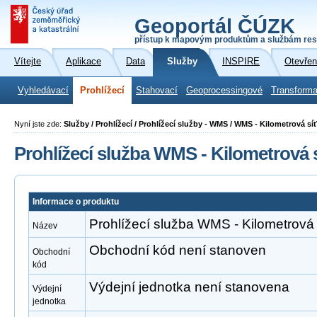
Geoportál ČÚZK
přístup k mapovým produktům a službám res
Vítejte
Aplikace
Data
Služby
INSPIRE
Otevřen
Vyhledávací
Prohlížecí
Stahovací
Geoprocessingové
Transforma
Nyní jste zde:
Služby / Prohlížecí / Prohlížecí služby - WMS / WMS - Kilometrová sí
Prohlížecí služba WMS - Kilometrová 
Informace o produktu
Prohlížecí služba WMS - Kilometrová
Název
Obchodní kód není stanoven
Obchodní
kód
Výdejní jednotka není stanovena
Výdejní
jednotka