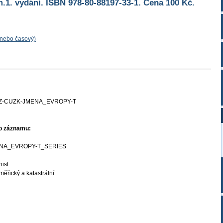
.1. vydání. ISBN 978-80-88197-33-1. Cena 100 Kč.
 nebo časový)
Z-CUZK-JMENA_EVROPY-T
ho záznamu:
NA_EVROPY-T_SERIES
hist.
ěřický a katastrální