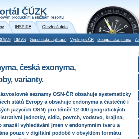
ortál ČÚZK
povým produktům a službám resortu
by
INSPIRE
Otevřená data
RÚIAN
DMVS
Geodetické aplikace
Výškopis ČR
Geografická jména
Ar
yma, česká exonyma,
y, varianty.
 názvoslovné seznamy OSN-ČR obsahuje systematicky
ech států Evropy a obsahuje endonyma a částečně i
kých jazycích OSN) pro téměř 12 000 geografických
strativní jednotky, sídla, povrch, vodstvo, krajina,
pro snazší vyhledávání jmen v endonymním tvaru a
na pouze v digitální podobě v obvyklém formátu