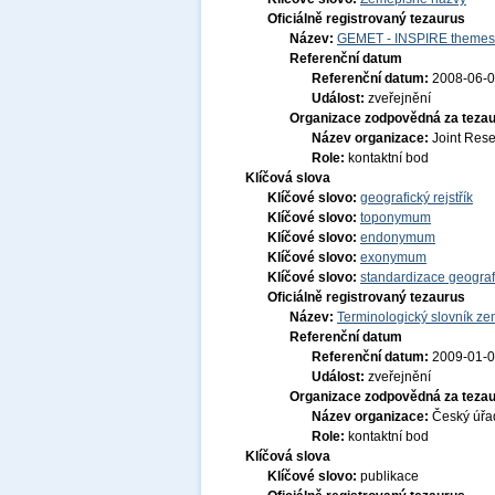
Oficiálně registrovaný tezaurus
Název:
GEMET - INSPIRE themes,
Referenční datum
Referenční datum:
2008-06-
Událost:
zveřejnění
Organizace zodpovědná za tezau
Název organizace:
Joint Res
Role:
kontaktní bod
Klíčová slova
Klíčové slovo:
geografický rejstřík
Klíčové slovo:
toponymum
Klíčové slovo:
endonymum
Klíčové slovo:
exonymum
Klíčové slovo:
standardizace geogra
Oficiálně registrovaný tezaurus
Název:
Terminologický slovník zem
Referenční datum
Referenční datum:
2009-01-
Událost:
zveřejnění
Organizace zodpovědná za tezau
Název organizace:
Český úřa
Role:
kontaktní bod
Klíčová slova
Klíčové slovo:
publikace