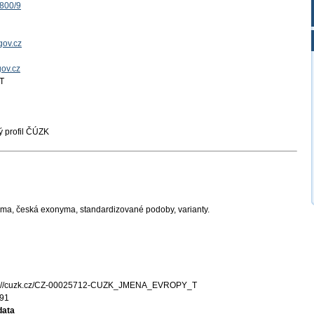
1800/9
gov.cz
gov.cz
T
 profil ČÚZK
a, česká exonyma, standardizované podoby, varianty.
s://cuzk.cz/CZ-00025712-CUZK_JMENA_EVROPY_T
91
data