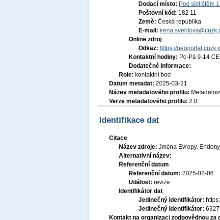
Dodací místo:
Pod sídlištěm 
Poštovní kód:
182 11
Země:
Česká republika
E-mail:
irena.svehlova@cuzk.
Online zdroj
Odkaz:
https://geoportal.cuzk.
Kontaktní hodiny:
Po-Pá 9-14 CE
Dodatečné informace:
Role:
kontaktní bod
Datum metadat:
2025-03-21
Název metadatového profilu:
Metadatový
Verze metadatového profilu:
2.0
Identifikace dat
Citace
Název zdroje:
Jména Evropy. Endonym
Alternativní název:
Referenční datum
Referenční datum:
2025-02-06
Událost:
revize
Identifikátor dat
Jedinečný identifikátor:
http
Jedinečný identifikátor:
6327
Kontakt na organizaci zodpovědnou za 