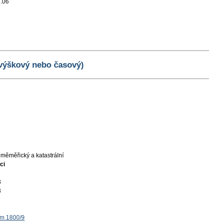
.06
 výškový nebo časový)
měměřický a katastrální
ci
3
3
ěm 1800/9