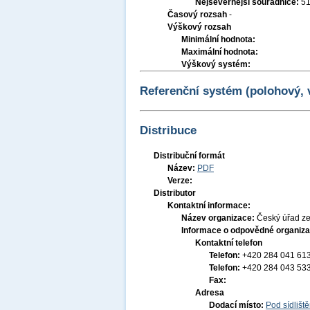
Nejsevernější souřadnice:
51
Časový rozsah
-
Výškový rozsah
Minimální hodnota:
Maximální hodnota:
Výškový systém:
Referenční systém (polohový,
Distribuce
Distribuční formát
Název:
PDF
Verze:
Distributor
Kontaktní informace:
Název organizace:
Český úřad ze
Informace o odpovědné organiza
Kontaktní telefon
Telefon:
+420 284 041 61
Telefon:
+420 284 043 53
Fax:
Adresa
Dodací místo:
Pod sídlišt