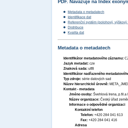
PDF. Navazuje na Index exonym
Metadata o metadatech
Identifikace dat
Referenční systém (polohový, výškový
Distribuce
Kvalita dat
Metadata o metadatech
Identifikátor metadatového záznamu:
C
Jazyk metadat:
cze
Znaková sada:
utf8
Identifikátor nadřazeného metadatové
Typ zdroje:
série datových sad
Název hierarchické úrovně:
META_JME
Kontakt - metadata
Jméno osoby:
Švehlová Irena, p.fil.a 
Název organizace:
Český úřad zeměm
Informace o odpovědné organizaci
Kontaktní telefon
Telefon:
+420 284 041 613
Fax:
+420 284 041 416
Adresa