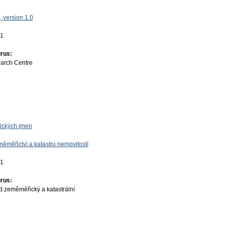
 version 1.0
01
rus:
earch Centre
fických jmen
ěměřictví a katastru nemovitostí
01
rus:
d zeměměřický a katastrální