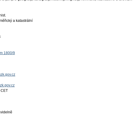
hist.
ěřický a katastrální
3
ěm 1800/9
zk.gov.cz
uzk.gov.cz
4 CET
videlně