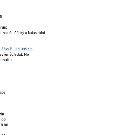
18
rus:
d zeměměřický a katastrální
lášky č. 31/1995 Sb.
tevřených dat:
Ne
 tabulka
mace
ník
2.09
18.86