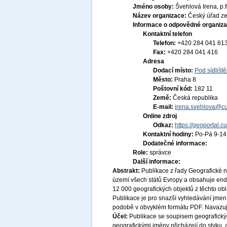
Jméno osoby:
Švehlová Irena, p.fi
Název organizace:
Český úřad ze
Informace o odpovědné organiza
Kontaktní telefon
Telefon:
+420 284 041 61
Fax:
+420 284 041 416
Adresa
Dodací místo:
Pod sídlišt
Město:
Praha 8
Poštovní kód:
182 11
Země:
Česká republika
E-mail:
irena.svehlova@cu
Online zdroj
Odkaz:
https://geoportal.c
Kontaktní hodiny:
Po-Pá 9-1
Dodatečné informace:
Role:
správce
Další informace:
Abstrakt:
Publikace z řady Geografické
území všech států Evropy a obsahuje end
12 000 geografických objektů z těchto oblas
Publikace je pro snazší vyhledávání jme
podobě v obvyklém formátu PDF. Navazuj
Účel:
Publikace se soupisem geografický
geografickými jmény přicházejí do styku, a 