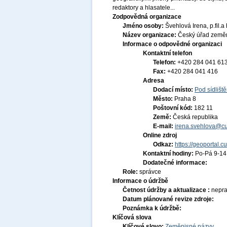
redaktory a hlasatele...
Zodpovědná organizace
Jméno osoby:
Švehlová Irena, p.fil.a 
Název organizace:
Český úřad zeměm
Informace o odpovědné organizaci
Kontaktní telefon
Telefon:
+420 284 041 61
Fax:
+420 284 041 416
Adresa
Dodací místo:
Pod sídlišt
Město:
Praha 8
Poštovní kód:
182 11
Země:
Česká republika
E-mail:
irena.svehlova@cu
Online zdroj
Odkaz:
https://geoportal.c
Kontaktní hodiny:
Po-Pá 9-1
Dodatečné informace:
Role:
správce
Informace o údržbě
Četnost údržby a aktualizace :
nepra
Datum plánované revize zdroje:
Poznámka k údržbě:
Klíčová slova
Klíčové slovo:
Zeměpisné názvy