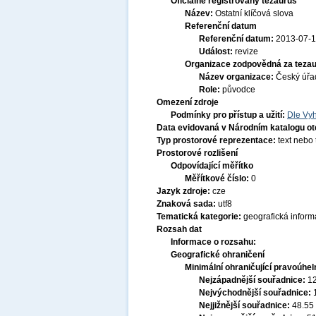
Oficiálně registrovaný tezaurus
Název:
Ostatní klíčová slova
Referenční datum
Referenční datum:
2013-07-
Událost:
revize
Organizace zodpovědná za tezau
Název organizace:
Český úřa
Role:
původce
Omezení zdroje
Podmínky pro přístup a užití:
Dle Vyh
Data evidovaná v Národním katalogu o
Typ prostorové reprezentace:
text nebo
Prostorové rozlišení
Odpovídající měřítko
Měřítkové číslo:
0
Jazyk zdroje:
cze
Znaková sada:
utf8
Tematická kategorie:
geografická infor
Rozsah dat
Informace o rozsahu:
Geografické ohraničení
Minimální ohraničující pravoúhel
Nejzápadnější souřadnice:
1
Nejvýchodnější souřadnice:
Nejjižnější souřadnice:
48.55