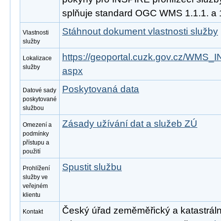
splňuje standard OGC WMS 1.1.1. a 1
Stáhnout dokument vlastnosti služby
Vlastnosti
služby
https://geoportal.cuzk.gov.cz/WMS
Lokalizace
služby
aspx
Poskytovaná data
Datové sady
poskytované
službou
Zásady užívání dat a služeb ZÚ
Omezení a
podmínky
přístupu a
použití
Spustit službu
Prohlížení
služby ve
veřejném
klientu
Český úřad zeměměřický a katastrální
Kontakt