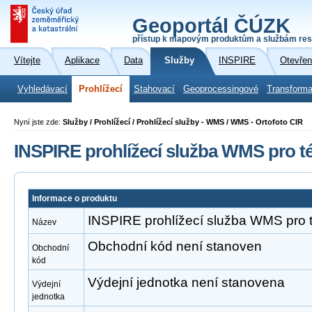
Geoportál ČÚZK
přístup k mapovým produktům a službám res
Vítejte
Aplikace
Data
Služby
INSPIRE
Otevřen
Vyhledávací
Prohlížecí
Stahovací
Geoprocessingové
Transforma
Nyní jste zde:
Služby / Prohlížecí / Prohlížecí služby - WMS / WMS - Ortofoto CIR
INSPIRE prohlížecí služba WMS pro t
Informace o produktu
INSPIRE prohlížecí služba WMS pro 
Název
Obchodní kód není stanoven
Obchodní
kód
Výdejní jednotka není stanovena
Výdejní
jednotka