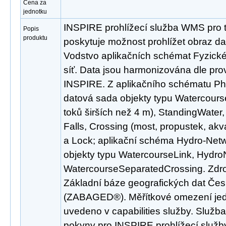
Cena za
jednotku
INSPIRE prohlížecí služba WMS pro 
Popis
produktu
poskytuje možnost prohlížet obraz d
Vodstvo aplikačních schémat Fyzické
síť. Data jsou harmonizována dle pro
INSPIRE. Z aplikačního schématu Ph
datová sada objekty typu Watercourse
toků širších než 4 m), StandingWate
Falls, Crossing (most, propustek, ak
a Lock; aplikační schéma Hydro-Netw
objekty typu WatercourseLink, Hydr
WatercourseSeparatedCrossing. Zdro
Základní báze geografických dat Čes
(ZABAGED®). Měřítkové omezení jedno
uvedeno v capabilities služby. Služb
pokyny pro INSPIRE prohlížecí služby