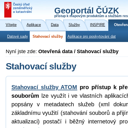
Geoportál ČÚZK
přístup k mapovým produktům a službám res
Vítejte
Aplikace
Data
Služby
INSPIRE
Otevřen
Datové sady
Stahovací služby
Aplikace pro poskytování dat
Nyní jste zde:
Otevřená data / Stahovací služby
Stahovací služby
Stahovací služby ATOM
pro přístup k př
souborům
lze využít i ve vlastních aplikací
popsány v metadatech služeb (xml dokum
základnímu využití (stahování souborů a přijí
aktualizaci) postačí i běžný internetový p