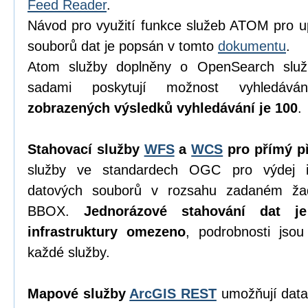
Feed Reader
.
Návod pro využití funkce služeb ATOM pro u
souborů dat je popsán v tomto
dokumentu
.
Atom služby doplněny o OpenSearch služ
sadami poskytují možnost vyhledáv
zobrazených výsledků vyhledávání je 100
.
Stahovací služby
WFS
a
WCS
pro přímý př
služby ve standardech OGC pro výdej in
datových souborů v rozsahu zadaném ža
BBOX.
Jednorázové stahování dat j
infrastruktury omezeno
, podrobnosti jso
každé služby.
Mapové služby
ArcGIS REST
umožňují data