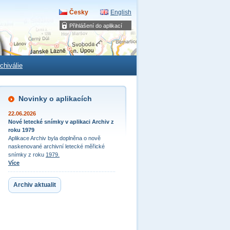
Česky
English
Přihlášení do aplikací
chiválie
Novinky o aplikacích
22.06.2026
Nové letecké snímky v aplikaci Archiv z
roku 1979
Aplikace Archiv byla doplněna o nově
naskenované archivní letecké měřické
snímky z roku
1979.
Více
Archiv aktualit