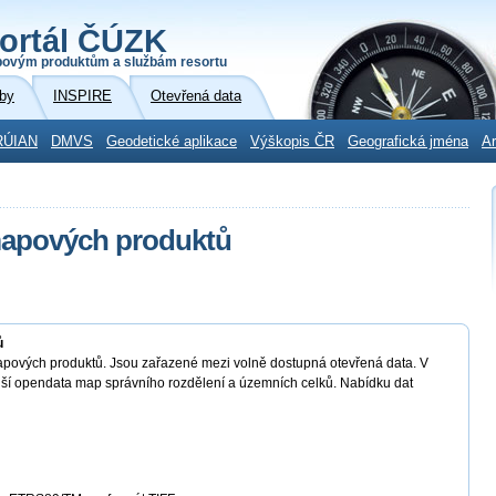
ortál ČÚZK
povým produktům a službám resortu
by
INSPIRE
Otevřená data
RÚIAN
DMVS
Geodetické aplikace
Výškopis ČR
Geografická jména
Ar
mapových produktů
ů
pových produktů. Jsou zařazené mezi volně dostupná otevřená data. V
alší opendata map správního rozdělení a územních celků. Nabídku dat