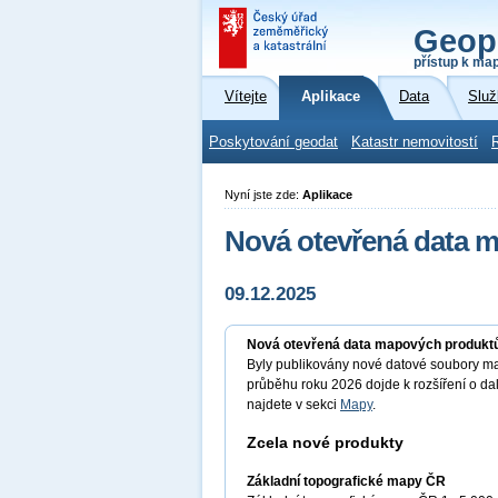
Geop
přístup k ma
Vítejte
Aplikace
Data
Služ
Poskytování geodat
Katastr nemovitostí
Nyní jste zde:
Aplikace
Nová otevřená data 
09.12.2025
Nová otevřená data mapových produkt
Byly publikovány nové datové soubory ma
průběhu roku 2026 dojde k rozšíření o d
najdete v sekci
Mapy
.
Zcela nové produkty
Základní topografické mapy ČR