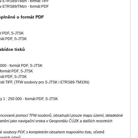
 v ETRS89/TMzn - formát TIFF
0 v ETRS89/TMzn - formát PDF
oplněné o formát PDF
át PDF, S-JTSK
rmát PDF, S-JTSK
abídce tisků
 000 - formát PDF, S-JTSK
 formát PDF, S-JTSK
rmát PDF, S-JTSK
ormát TIFF, (TFW soubory pro S-JTSK i ETRS89-TM33N)
y 1 : 250 000 - formát PDF, S-JTSK
erencované pomocí TFW souborů, obsahující pouze mapu území, skladebné
tnění jako navigační vrstva v Geoportálu ČÚZK a dalších resortních
é soubory PDF, s kompletním obsahem mapového listu, včetně
mových údajů.