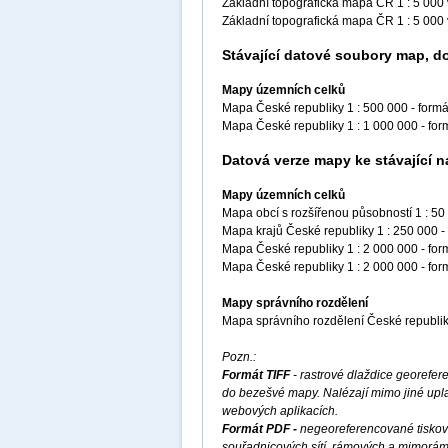
Základní topografická mapa ČR 1 : 5 000
Základní topografická mapa ČR 1 : 5 00
Stávající datové soubory map, d
Mapy územních celků
Mapa České republiky 1 : 500 000 - form
Mapa České republiky 1 : 1 000 000 - fo
Datová verze mapy ke stávající n
Mapy územních celků
Mapa obcí s rozšířenou působností 1 : 50
Mapa krajů České republiky 1 : 250 000 -
Mapa České republiky 1 : 2 000 000 - fo
Mapa České republiky 1 : 2 000 000 - f
Mapy správního rozdělení
Mapa správního rozdělení České republik
Pozn.:
Formát TIFF
- rastrové dlaždice georef
do bezešvé mapy. Nalézají mimo jiné upla
webových aplikacích.
Formát PDF -
negeoreferencované tiskov
souřadnicových sítí, rámových a mimorá