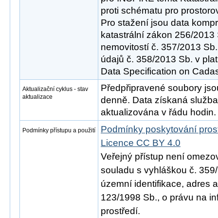
proti schématu pro prostoro
Pro stažení jsou data komp
katastrální zákon 256/2013 
nemovitostí č. 357/2013 Sb.
údajů č. 358/2013 Sb. v pl
Data Specification on Cadast
Předpřipravené soubory js
Aktualizační cyklus - stav
aktualizace
denně. Data získaná služ
aktualizována v řádu hodin.
Podmínky poskytování pros
Podmínky přístupu a použití
Licence CC BY 4.0
Veřejný přístup není omezo
souladu s vyhláškou č. 359/
územní identifikace, adres 
123/1998 Sb., o právu na in
prostředí.