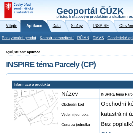
Geoportál ČÚZK
přístup k mapovým produktům a službám res
Vítejte
Aplikace
Data
Služby
INSPIRE
Otevřen
Poskytování geodat
Katastr nemovitostí
RÚIAN
DMVS
Geodetické ap
Nyní jste zde:
Aplikace
INSPIRE téma Parcely (CP)
Informace o produktu
Název
INSPIRE téma Parce
Obchodní kó
Obchodní kód
katastrální 
Výdejní jednotka
Bez poplatk
Cena za jednotku