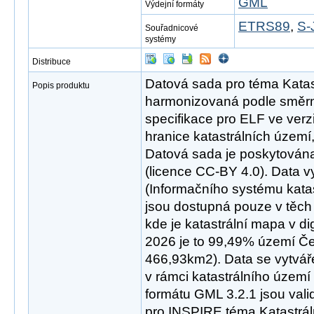
GML
Výdejní formáty
ETRS89
,
S-
Souřadnicové
systémy
Distribuce
Datová sada pro téma Katast
Popis produktu
harmonizovaná podle směrn
specifikace pro ELF ve verz
hranice katastrálních území, 
Datová sada je poskytována
(licence CC-BY 4.0). Data 
(Informačního systému katas
jsou dostupná pouze v těch 
kde je katastrální mapa v dig
2026 je to 99,49% území Česk
466,93km2). Data se vytvář
v rámci katastrálního území
formátu GML 3.2.1 jsou val
pro INSPIRE téma Katastráln