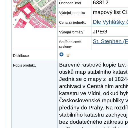
63812
Obchodní kód
mapový list Cí
Výdejní jednotka
Dle Vyhlášky 
Cena za jednotku
JPEG
Výdejní formáty
St. Stephen (F
Souřadnicové
systémy
Distribuce
Barevné rastrové kopie tzv.
Popis produktu
otisků map stabilního katas
Jedná se o mapy z let 1824
archivaci v Centrálním arc
katastru ve Vídni, odkud by
Československé republiky v 
předány do Prahy. Na rozdíl
stabilního katastru zachycuj
bez dodatečného zákresu 