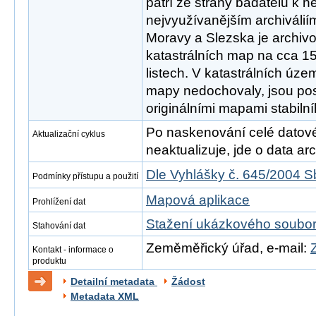
patří ze strany badatelů k 
nejvyužívanějším archiváli
Moravy a Slezska je archiv
katastrálních map na cca 1
listech. V katastrálních územ
mapy nedochovaly, jsou po
originálními mapami stabilní
Po naskenování celé datové s
Aktualizační cyklus
neaktualizuje, jde o data arch
Dle Vyhlášky č. 645/2004 S
Podmínky přístupu a použití
Mapová aplikace
Prohlížení dat
Stažení ukázkového soubo
Stahování dat
Zeměměřický úřad, e-mail:
Kontakt - informace o
produktu
Detailní metadata
Žádost
Metadata XML