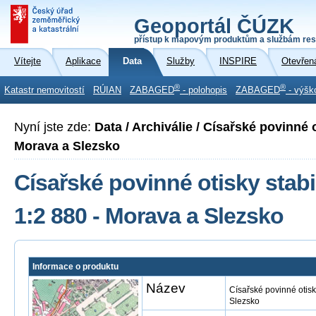
Geoportál ČÚZK
přístup k mapovým produktům a službám res
Vítejte
Aplikace
Data
Služby
INSPIRE
Otevřen
®
®
Katastr nemovitostí
RÚIAN
ZABAGED
- polohopis
ZABAGED
- výšk
Nyní jste zde:
Data / Archiválie / Císařské povinné o
Morava a Slezsko
Císařské povinné otisky stabi
1:2 880 - Morava a Slezsko
Informace o produktu
Název
Císařské povinné otisk
Slezsko