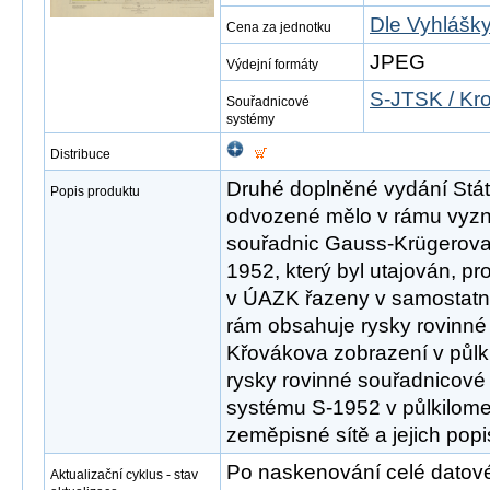
Dle Vyhlášky
Cena za jednotku
JPEG
Výdejní formáty
S-JTSK / Kr
Souřadnicové
systémy
Distribuce
Druhé doplněné vydání Státn
Popis produktu
odvozené mělo v rámu vyzn
souřadnic Gauss-Krügerova
1952, který byl utajován, pr
v ÚAZK řazeny v samostat
rám obsahuje rysky rovinné
Křovákova zobrazení v půlki
rysky rovinné souřadnicové 
systému S-1952 v půlkilomet
zeměpisné sítě a jejich popi
Po naskenování celé datové s
Aktualizační cyklus - stav