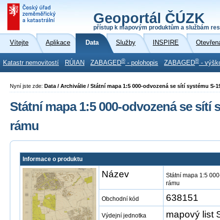
Geoportál ČÚZK
přístup k mapovým produktům a službám res
Vítejte
Aplikace
Data
Služby
INSPIRE
Otevřen
®
®
Katastr nemovitostí
RÚIAN
ZABAGED
- polohopis
ZABAGED
- výšk
Nyní jste zde:
Data / Archiválie / Státní mapa 1:5 000-odvozená se sítí systému S-
Státní mapa 1:5 000-odvozená se sítí
rámu
Informace o produktu
Název
Státní mapa 1:5 000
rámu
638151
Obchodní kód
mapový list 
Výdejní jednotka