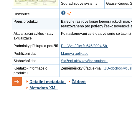
Souřadnicové systémy
Gauss-Krüger, 
Distribuce
Popis produktu
Barevné rastrové kopie topografických map 
realizovaného pro potřeby československé 
Aktualizační cyklus - stav
Po naskenování celé datové série se tato již 
aktualizace
Podmínky přístupu a použití
Dle Vyhlášky č. 645/2004 Sb.
Prohlížení dat
Mapová aplikace
Stahování dat
Stažení ukázkového souboru
Kontakt - informace o
Zeměměřický úřad, e-mail:
ZU-obchod@cuzk
produktu
Detailní metadata
Žádost
Metadata XML