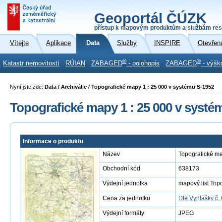
Geoportál ČÚZK
přístup k mapovým produktům a službám res
Vítejte
Aplikace
Data
Služby
INSPIRE
Otevřen
®
®
Katastr nemovitostí
RÚIAN
ZABAGED
- polohopis
ZABAGED
- výšk
Nyní jste zde:
Data / Archiválie / Topografické mapy 1 : 25 000 v systému S-1952
Topografické mapy 1 : 25 000 v systé
Informace o produktu
Název
Topografické ma
Obchodní kód
638173
Výdejní jednotka
mapový list Top
Cena za jednotku
Dle Vyhlášky č.
Výdejní formáty
JPEG