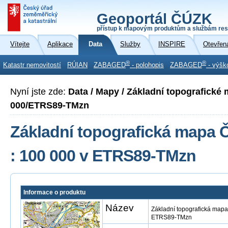
Geoportál ČÚZK
přístup k mapovým produktům a službám res
Vítejte
Aplikace
Data
Služby
INSPIRE
Otevřen
®
®
Katastr nemovitostí
RÚIAN
ZABAGED
- polohopis
ZABAGED
- výšk
Nyní jste zde:
Data / Mapy / Základní topografické
000/ETRS89-TMzn
Základní topografická mapa Č
: 100 000 v ETRS89-TMzn
Informace o produktu
Název
Základní topografická mapa
ETRS89-TMzn