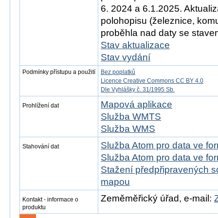
6. 2024 a 6.1.2025. Aktual
polohopisu (železnice, ko
proběhla nad daty se stavem
Stav aktualizace
Stav vydání
Podmínky přístupu a použití
Bez poplatků
Licence Creative Commons CC BY 4.0
Dle Vyhlášky č. 31/1995 Sb.
Mapová aplikace
Prohlížení dat
Služba WMTS
Služba WMS
Služba Atom pro data ve f
Stahování dat
Služba Atom pro data ve fo
Stažení předpřipravených s
mapou
Zeměměřický úřad, e-mail:
Kontakt - informace o
produktu