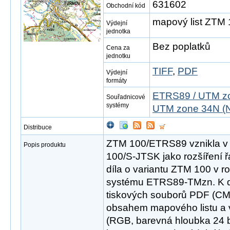
631602
Obchodní kód
mapový list ZTM
Výdejní
jednotka
Bez poplatků
Cena za
jednotku
TIFF
,
PDF
Výdejní
formáty
ETRS89 / UTM zo
Souřadnicové
systémy
UTM zone 34N (N
Distribuce
ZTM 100/ETRS89 vznikla v
Popis produktu
100/S-JTSK jako rozšíření 
díla o variantu ZTM 100 v 
systému ETRS89-TMzn. K di
tiskových souborů PDF (CM
obsahem mapového listu a v
(RGB, barevná hloubka 24 bit