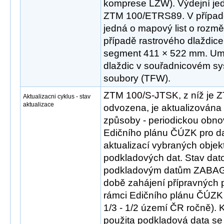
komprese LZW). Výdejní jed
ZTM 100/ETRS89. V případ
jedná o mapový list o rozm
případě rastrového dlaždice
segment 411 × 522 mm. Umís
dlaždic v souřadnicovém sys
soubory (TFW).
ZTM 100/S-JTSK, z níž je
Aktualizacni cyklus - stav
aktualizace
odvozena, je aktualizována
způsoby - periodickou obn
Edičního plánu ČÚZK pro d
aktualizací vybraných objek
podkladových dat. Stav dat
podkladovým datům ZABA
době zahájení přípravných 
rámci Edičního plánu ČÚZK
1/3 - 1/2 území ČR ročně). 
použita podkladová data se 