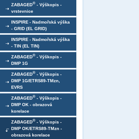
®
ZABAGED
- Výškopis -
vrstevnice
INSPIRE - Nadmořská výška
- GRID (EL GRID)
INSPIRE - Nadmořská výška
- TIN (EL TIN)
®
ZABAGED
- Výškopis -
DMP 1G
®
ZABAGED
- Výškopis -
DMP 1G/ETRS89-TMzn,
EVRS
®
ZABAGED
- Výškopis -
DMP OK - obrazová
korelace
®
ZABAGED
- Výškopis -
DMP OK/ETRS89-TMzn -
obrazová korelace