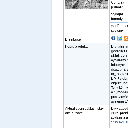
Cena za
jednotku
Výdejní
formáty
Souřadnic
systémy
Distribuce
Popis produktu
Digitální 
georeliéfu 
objekty zah
vytvářený 
leteckých 
dostupná v
m), a v ra
DMP z obra
objektů na
Typickým v
vln, modelo
poskytová
systému E
Aktualizační cyklus - stav
Díky zaved
aktualizace
2025 probí
cyklem pro
Stav aktua