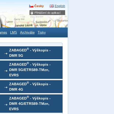
Česky
English
Přihlášení do aplikací
ames
LMS
Archiválie
Tisky
®
ZABAGED
- Výškopis -
DMR 5G
®
ZABAGED
- Výškopis -
DMR 5G/ETRS89-TMzn,
EVRS
®
ZABAGED
- Výškopis -
DMR 4G
®
ZABAGED
- Výškopis -
DMR 4G/ETRS89-TMzn,
EVRS