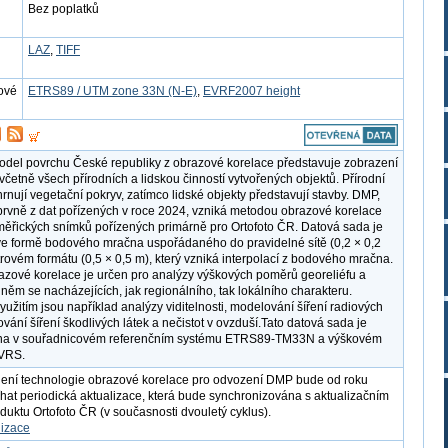
Bez poplatků
LAZ
,
TIFF
ové
ETRS89 / UTM zone 33N (N-E)
,
EVRF2007 height
model povrchu České republiky z obrazové korelace představuje zobrazení
včetně všech přírodních a lidskou činností vytvořených objektů. Přírodní
rnují vegetační pokryv, zatímco lidské objekty představují stavby. DMP,
prvně z dat pořízených v roce 2024, vzniká metodou obrazové korelace
měřických snímků pořízených primárně pro Ortofoto ČR. Datová sada je
e formě bodového mračna uspořádaného do pravidelné sítě (0,2 × 0,2
strovém formátu (0,5 × 0,5 m), který vzniká interpolací z bodového mračna.
zové korelace je určen pro analýzy výškových poměrů georeliéfu a
 něm se nacházejících, jak regionálního, tak lokálního charakteru.
yužitím jsou například analýzy viditelnosti, modelování šíření radiových
vání šíření škodlivých látek a nečistot v ovzduší.Tato datová sada je
na v souřadnicovém referenčním systému ETRS89-TM33N a výškovém
VRS.
ení technologie obrazové korelace pro odvození DMP bude od roku
hat periodická aktualizace, která bude synchronizována s aktualizačním
duktu Ortofoto ČR (v současnosti dvouletý cyklus).
lizace