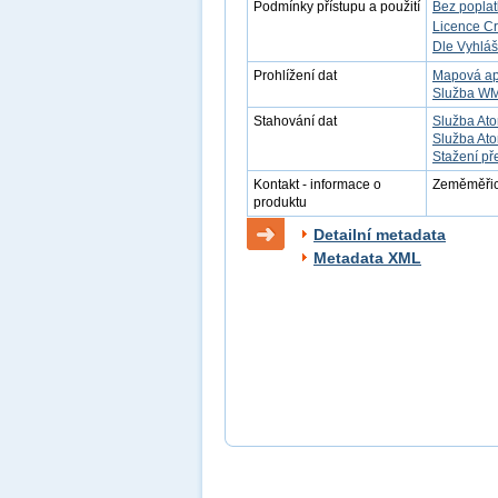
Podmínky přístupu a použití
Bez popla
Licence C
Dle Vyhláš
Prohlížení dat
Mapová ap
Služba W
Stahování dat
Služba Ato
Služba Ato
Stažení př
Kontakt - informace o
Zeměměřick
produktu
Detailní metadata
Metadata XML