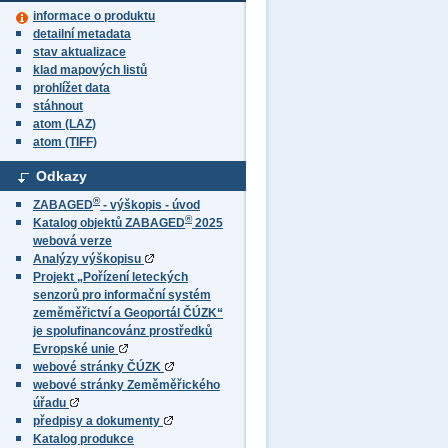
informace o produktu
detailní metadata
stav aktualizace
klad mapových listů
prohlížet data
stáhnout
atom (LAZ)
atom (TIFF)
Odkazy
®
ZABAGED
- výškopis - úvod
®
Katalog objektů ZABAGED
2025
webová verze
Analýzy výškopisu
Projekt „Pořízení leteckých
senzorů pro informační systém
zeměměřictví a Geoportál ČÚZK“
je spolufinancovánz prostředků
Evropské unie
webové stránky ČÚZK
webové stránky Zeměměřického
úřadu
předpisy a dokumenty
Katalog produkce