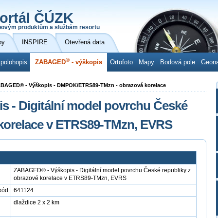
ortál ČÚZK
povým produktům a službám resortu
by
INSPIRE
Otevřená data
®
 polohopis
ZABAGED
- výškopis
Ortofoto
Mapy
Bodová pole
Geon
ZABAGED® - Výškopis - DMPOK/ETRS89-TMzn - obrazová korelace
 - Digitální model povrchu České
 korelace v ETRS89-TMzn, EVRS
ZABAGED® - Výškopis - Digitální model povrchu České republiky z
obrazové korelace v ETRS89-TMzn, EVRS
kód
641124
dlaždice 2 x 2 km