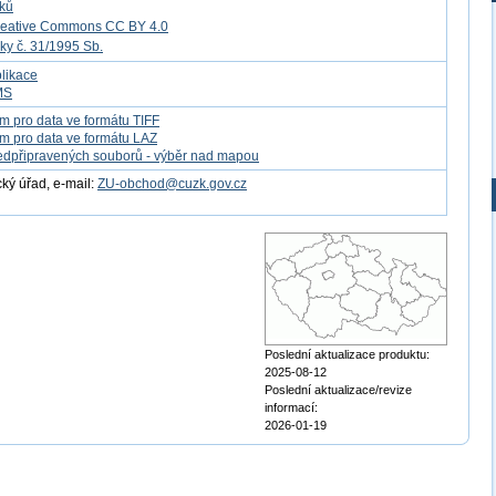
tků
reative Commons CC BY 4.0
ky č. 31/1995 Sb.
likace
MS
m pro data ve formátu TIFF
m pro data ve formátu LAZ
edpřipravených souborů - výběr nad mapou
ý úřad, e-mail:
ZU-obchod@cuzk.gov.cz
Poslední aktualizace produktu:
2025-08-12
Poslední aktualizace/revize
informací:
2026-01-19