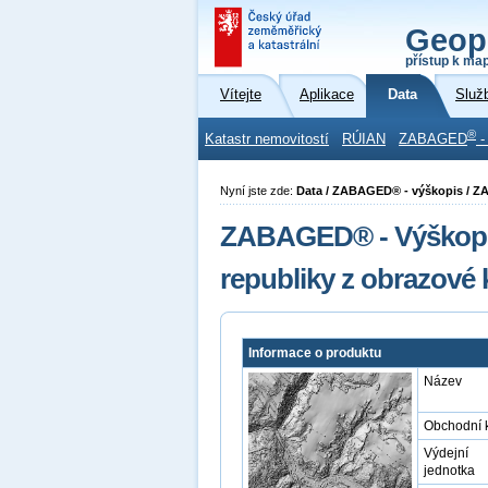
Geop
přístup k ma
Vítejte
Aplikace
Data
Služ
®
Katastr nemovitostí
RÚIAN
ZABAGED
-
Nyní jste zde:
Data / ZABAGED® - výškopis / 
ZABAGED® - Výškopis
republiky z obrazové
Informace o produktu
Název
Obchodní 
Výdejní
jednotka