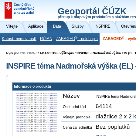
Geoportál ČÚZK
přístup k mapovým produktům a službám res
Vítejte
Aplikace
Data
Služby
INSPIRE
Otevřen
®
®
Katastr nemovitostí
RÚIAN
ZABAGED
- polohopis
ZABAGED
- výš
Nyní jste zde:
Data / ZABAGED® - výškopis / INSPIRE - Nadmořská výška TIN (EL 
INSPIRE téma Nadmořská výška (EL) 
Informace o produktu
Název
INSPIRE téma Nadmořská
64114
Obchodní kód
dlaždice 2 x 2 
Výdejní jednotka
Bez poplatků
Cena za jednotku