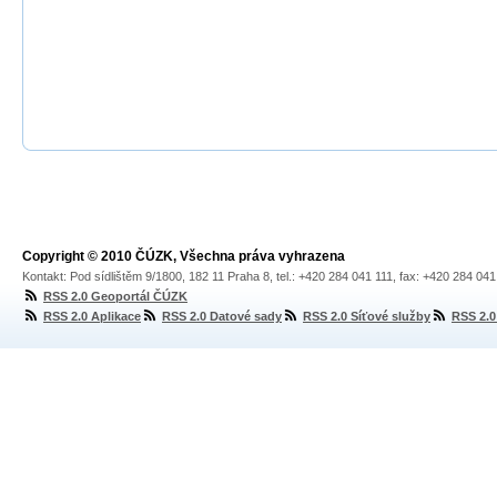
Copyright © 2010 ČÚZK, Všechna práva vyhrazena
Kontakt: Pod sídlištěm 9/1800, 182 11 Praha 8, tel.: +420 284 041 111, fax: +420 284 04
RSS 2.0 Geoportál ČÚZK
RSS 2.0 Aplikace
RSS 2.0 Datové sady
RSS 2.0 Síťové služby
RSS 2.0