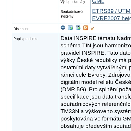
GML
Výdejní formáty
ETRS89 / UTM 
Souřadnicové
systémy
EVRF2007 hei
Distribuce
Data INSPIRE tématu Nadmo
Popis produktu
schéma TIN jsou harmonizo
pravidel INSPIRE. Tato da
výšky České republiky má p
ostatními daty vytvářenými 
rámci celé Evropy. Zdrojov
digitální model reliéfu Česk
(DMR 5G). Pro splnění pož
specifikace jsou data trans
souřadnicových referenční
TM33N a výškového systém
poskytována ve formátu GM
obsahuje především souřadn