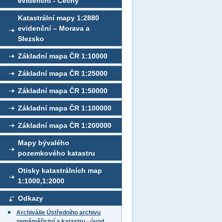
evidenční - Čechy
Katastrální mapy 1:2880
evidenční – Morava a
Slezsko
Základní mapa ČR 1:10000
Základní mapa ČR 1:25000
Základní mapa ČR 1:50000
Základní mapa ČR 1:100000
Základní mapa ČR 1:200000
Mapy bývalého
pozemkového katastru
Otisky katastrálních map
1:1000,1:2000
Odkazy
Archiválie Ústředního archivu
zeměměřictví a katastru - úvod