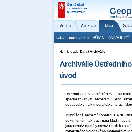
Geop
přístup k ma
Vítejte
Aplikace
Data
Služ
®
Katastr nemovitostí
RÚIAN
ZABAGED
-
Nyní jste zde:
Data / Archiválie
Archiválie Ústředního
úvod
Ústřední archiv zeměměřictví a katast
specializovaným archivem. Jeho úkol
geodetických a kartografických prací, kte
Mimořádné archivní bohatství ÚAZK vznikal
dokumentům tak patří například mapy unik
jsou rovněž operáty navazujících katastrá
rakouského vojenského mapování
z kon