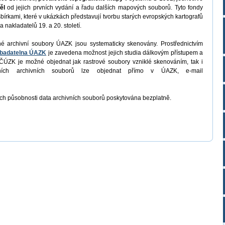
ěl
od jejich prvních vydání a řadu dalších mapových souborů. Tyto fondy
bírkami, které v ukázkách představují tvorbu starých evropských kartografů
 nakladatelů 19. a 20. století.
é archivní soubory ÚAZK jsou systematicky skenovány. Prostřednictvím
í badatelna ÚAZK
je zavedena možnost jejich studia dálkovým přístupem a
ÚZK je možné objednat jak rastrové soubory vzniklé skenováním, tak i
atních archivních souborů lze objednat přímo v ÚAZK, e-mail
ich působnosti data archivních souborů poskytována bezplatně.