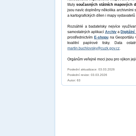
tituly
současných státních mapových d
jsou navíc doplněny několika archivními s
a kartografických dílen i mapy vydavatelů a
Rozsáhlé a badatelsky nejvíce využívan
samostatných aplikací
Archiv
a
Digitáln
prostřednictvím
E-shopu
na Geoportálu Č
kvalitní papírové tisky. Data ost
martin.buchlovsky@cuzk.gov.cz
.
Orgánům veřejné moci jsou pro výkon jej
Poslední aktualizace: 03.03.2026
Poslední revize:
03.03.2026
Autor: 63