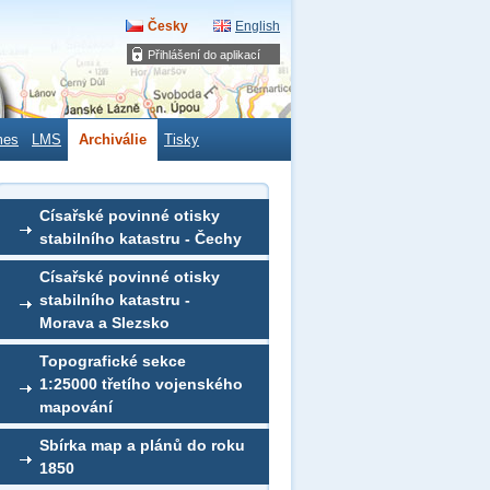
Česky
English
Přihlášení do aplikací
mes
LMS
Archiválie
Tisky
Císařské povinné otisky
stabilního katastru - Čechy
Císařské povinné otisky
stabilního katastru -
Morava a Slezsko
Topografické sekce
1:25000 třetího vojenského
mapování
Sbírka map a plánů do roku
1850