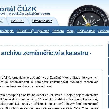
ortál ČÚZK
povým produktům a službám resortu
by
INSPIRE
Otevřená data
®
 polohopis
ZABAGED
- výškopis
Ortofoto
Mapy
Bodová pole
Geona
 archivu zeměměřictví a katastru -
ru (ÚAZK), organizačně začleněný do Zeměměřického úřadu, je veřejným
em je shromažďovat a veřejnosti zpřístupňovat výsledky rozsáhlých
ré v minulosti probíhaly na našem území.
o postupně již od třetího desetiletí 19. století. K nejcennějším archivním
átního díla první poloviny 19. století –
stabilního katastru
. Zastoupeny
lních prací. Dále archiv nabízí ke studiu mapová díla vytvořená na
základě
ce 19. století,
poválečné topografické mapy
v systému S-1952, jednotlivé