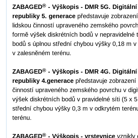
®
ZABAGED
- Výškopis - DMR 5G. Digitální
republiky 5. generace
představuje zobrazení
lidskou činností upraveného zemského povrchu
formě výšek diskrétních bodů v nepravidelné tr
bodů s úplnou střední chybou výšky 0,18 m v
v zalesněném terénu.
®
ZABAGED
- Výškopis - DMR 4G. Digitální
republiky 4.generace
představuje zobrazení 
činností upraveného zemského povrchu v digi
výšek diskrétních bodů v pravidelné síti (5 x 
střední chybou výšky 0,3 m v odkrytém teré
terénu.
®
ZABAGED
- Výškopis - vrstevnice
vznikly