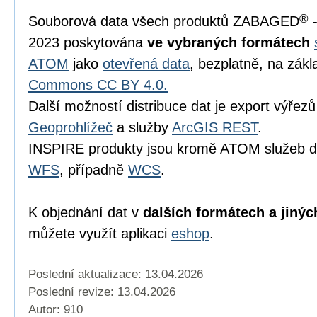
®
Souborová data všech produktů ZABAGED
-
2023 poskytována
ve vybraných formátech
ATOM
jako
otevřená data
, bezplatně, na zákl
Commons CC BY 4.0.
Další možností distribuce dat je export výřezů 
Geoprohlížeč
a služby
ArcGIS REST
.
INSPIRE produkty jsou kromě ATOM služeb d
WFS
, případně
WCS
.
K objednání dat v
dalších formátech a jinýc
můžete využít aplikaci
eshop
.
Poslední aktualizace: 13.04.2026
Poslední revize:
13.04.2026
Autor: 910