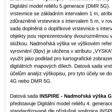
Digitální model reliéfu 5.generace (DMR 5G).
vrstevnice se základním intervalem 1 m, atrib
zdůrazněné vrstevnice s intervalem 5 m, v ro
sada doplněná o doplňkové vrstevnice s inte
objekty jsou reprezentovány dvourozměrnou 
složkou. Nadmořská výška ve výškovém refe
vyrovnání (Bpv) je uložena v atributu „VYSKA
využít jako podklad pro kartografické zobrazení
digitálních mapových dílech. Datová sada vrs
účelům analýz výškopisu, pro tyto účely se 
4G nebo DMR 5G.
Datová sada
INSPIRE - Nadmořská výška G
představuje Digitální model reliéfu 4. gener
standardizované dle příslušné směrnice INSP