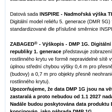
Datová sada
INSPIRE - Nadmořská výška TI
Digitální model reliéfu 5. generace (DMR 5G)
standardizované dle příslušné směrnice INSP
®
ZABAGED
- Výškopis - DMP 1G. Digitáln
republiky 1. generace
představuje zobrazení
rostlinného krytu ve formě nepravidelné sítě 
úplnou střední chybou výšky 0,4 m pro přesn
(budovy) a 0,7 m pro objekty přesně neohranič
rostlinného krytu).
Upozorňujeme, že data DMP 1G jsou na vět
zastaralá a proto nebudou od 1.1 2027 nad
Nadále budou poskytována data produktu 
koncipován, jako náhrada DMP 1G.