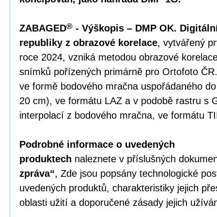
®
ZABAGED
- Výškopis – DMP OK. Digitál
republiky z obrazové korelace
, vytvářený p
roce 2024, vzniká metodou obrazové korelace
snímků pořízených primárně pro Ortofoto ČR
ve formě bodového mračna uspořádaného do p
20 cm), ve formátu LAZ a v podobě rastru s 
interpolací z bodového mračna, ve formátu T
Podrobné informace o uvedených
produktech
naleznete v příslušných dokumen
zpráva“
, Zde jsou popsány technologické po
uvedených produktů, charakteristiky jejich př
oblasti užití a doporučené zásady jejich užíván