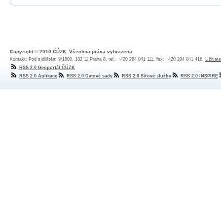
Copyright © 2010 ČÚZK, Všechna práva vyhrazena
Kontakt: Pod sídlištěm 9/1800, 182 11 Praha 8, tel.: +420 284 041 111, fax: +420 284 041 416,
Uživate
RSS 2.0 Geoportál ČÚZK
RSS 2.0 Aplikace
RSS 2.0 Datové sady
RSS 2.0 Síťové služby
RSS 2.0 INSPIRE