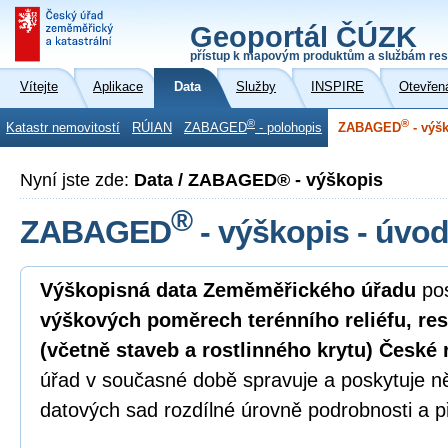
Geoportál ČÚZK
přístup k mapovým produktům a službám res
Vítejte
Aplikace
Data
Služby
INSPIRE
Otevřen
®
®
Katastr nemovitostí
RÚIAN
ZABAGED
- polohopis
ZABAGED
- výš
Nyní jste zde:
Data / ZABAGED® - výškopis
®
ZABAGED
- výškopis - úvo
Výškopisná data Zeměměřického úřadu
pos
výškových poměrech terénního reliéfu, re
(včetně staveb a rostlinného krytu) České 
úřad v současné době spravuje a poskytuje n
datových sad rozdílné úrovně podrobnosti a p