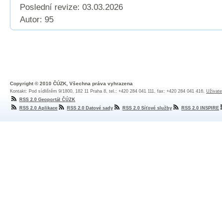
Poslední revize:
03.03.2026
Autor: 95
Copyright © 2010 ČÚZK, Všechna práva vyhrazena
Kontakt: Pod sídlištěm 9/1800, 182 11 Praha 8, tel.: +420 284 041 111, fax: +420 284 041 416,
Uživate
RSS 2.0 Geoportál ČÚZK
RSS 2.0 Aplikace
RSS 2.0 Datové sady
RSS 2.0 Síťové služby
RSS 2.0 INSPIRE