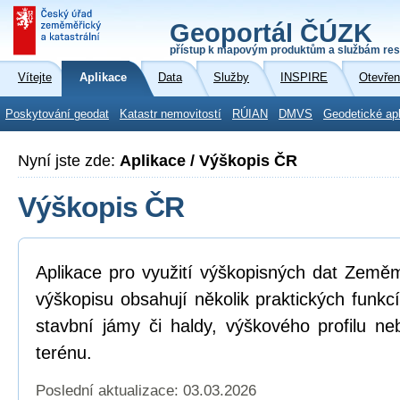
Geoportál ČÚZK
přístup k mapovým produktům a službám res
Vítejte
Aplikace
Data
Služby
INSPIRE
Otevřen
Poskytování geodat
Katastr nemovitostí
RÚIAN
DMVS
Geodetické ap
Nyní jste zde:
Aplikace / Výškopis ČR
Výškopis ČR
Aplikace pro využití výškopisných dat Země
výškopisu obsahují několik praktických funkc
stavbní jámy či haldy, výškového profilu neb
terénu.
Poslední aktualizace: 03.03.2026