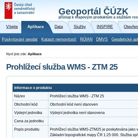
Geoportál ČÚZK
přístup k mapovým produktům a službám res
Vítejte
Aplikace
Data
Služby
INSPIRE
Otevřen
Poskytování geodat
Katastr nemovitostí
RÚIAN
DMVS
Geodetické ap
Nyní jste zde:
Aplikace
Prohlížecí služba WMS - ZTM 25
Informace o produktu
Název
Prohlížecí služba WMS - ZTM 25
Obchodní kód
Obchodní kód není stanoven
Výdejní jednotka
Výdejní jednotka není stanovena
Cena za jednotku
Popis produktu
Prohlížecí služba WMS-ZTM25 je poskytována jako ve
Základní topografické mapy ČR 1:25 000. Služba sp