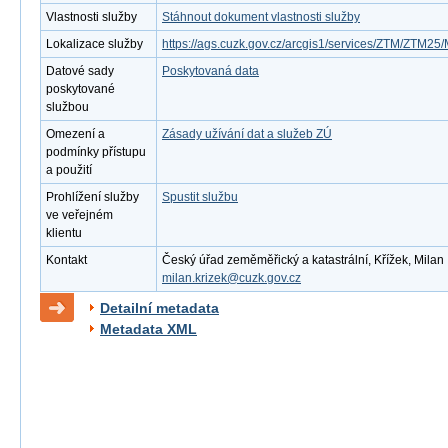
Vlastnosti služby
Stáhnout dokument vlastnosti služby
Lokalizace služby
https://ags.cuzk.gov.cz/arcgis1/services/ZTM/ZTM
Datové sady
Poskytovaná data
poskytované
službou
Omezení a
Zásady užívání dat a služeb ZÚ
podmínky přístupu
a použití
Prohlížení služby
Spustit službu
ve veřejném
klientu
Kontakt
Český úřad zeměměřický a katastrální, Křížek, Milan ,
milan.krizek@cuzk.gov.cz
Detailní metadata
Metadata XML