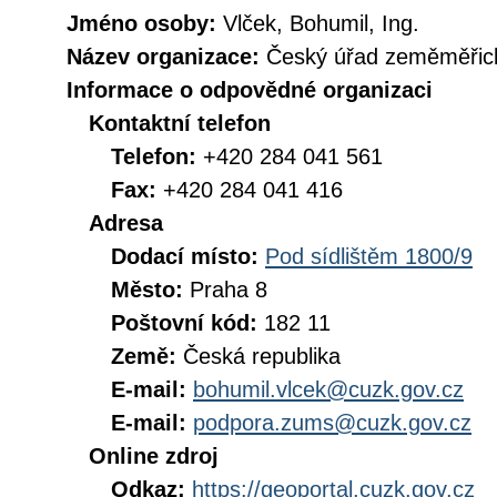
Jméno osoby:
Vlček, Bohumil, Ing.
Název organizace:
Český úřad zeměměřick
Informace o odpovědné organizaci
Kontaktní telefon
Telefon:
+420 284 041 561
Fax:
+420 284 041 416
Adresa
Dodací místo:
Pod sídlištěm 1800/9
Město:
Praha 8
Poštovní kód:
182 11
Země:
Česká republika
E-mail:
bohumil.vlcek@cuzk.gov.cz
E-mail:
podpora.zums@cuzk.gov.cz
Online zdroj
Odkaz:
https://geoportal.cuzk.gov.cz