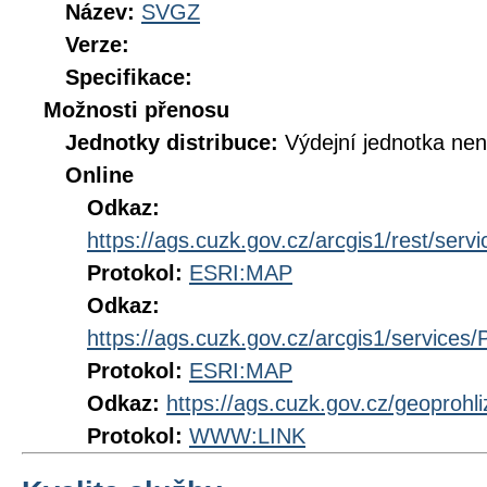
Název:
SVGZ
Verze:
Specifikace:
Možnosti přenosu
Jednotky distribuce:
Výdejní jednotka ne
Online
Odkaz:
https://ags.cuzk.gov.cz/arcgis1/rest/se
Protokol:
ESRI:MAP
Odkaz:
https://ags.cuzk.gov.cz/arcgis1/servic
Protokol:
ESRI:MAP
Odkaz:
https://ags.cuzk.gov.cz/geoprohl
Protokol:
WWW:LINK