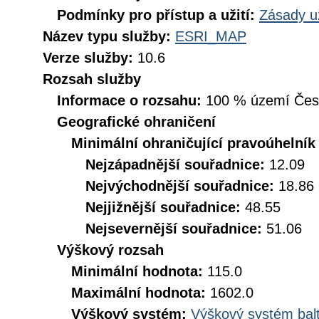
Podmínky pro přístup a užití:
Zásady u
Název typu služby:
ESRI_MAP
Verze služby:
10.6
Rozsah služby
Informace o rozsahu:
100 % území České
Geografické ohraničení
Minimální ohraničující pravoúhelník
Nejzápadnější souřadnice:
12.09
Nejvýchodnější souřadnice:
18.86
Nejjižnější souřadnice:
48.55
Nejsevernější souřadnice:
51.06
Výškový rozsah
Minimální hodnota:
115.0
Maximální hodnota:
1602.0
Výškový systém:
Výškový systém balt