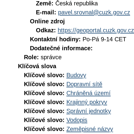
Země:
Česká republika
E-mail:
pavel.srovnal@cuzk.gov.cz
Online zdroj
Odkaz:
https://geoportal.cuzk.gov.cz
Kontaktní hodiny:
Po-Pá 9-14 CET
Dodatečné informace:
Role:
správce
Klíčová slova
Klíčové slovo:
Budovy
Klíčové slovo:
Dopravní sítě
Klíčové slovo:
Chráněná území
Klíčové slovo:
Krajinný pokryv
Klíčové slovo:
Správní jednotky
Klíčové slovo:
Vodopis
Klíčové slovo:
Zeměpisné názvy