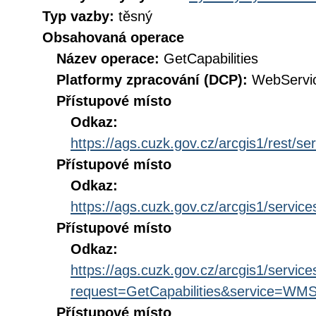
Typ vazby:
těsný
Obsahovaná operace
Název operace:
GetCapabilities
Platformy zpracování (DCP):
WebServi
Přístupové místo
Odkaz:
https://ags.cuzk.gov.cz/arcgis1/rest/
Přístupové místo
Odkaz:
https://ags.cuzk.gov.cz/arcgis1/serv
Přístupové místo
Odkaz:
https://ags.cuzk.gov.cz/arcgis1/ser
request=GetCapabilities&service=WM
Přístupové místo