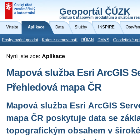
Geoportál ČÚZK
přístup k mapovým produktům a službám res
Vítejte
Aplikace
Data
Služby
INSPIRE
Otevřen
Poskytování geodat
Katastr nemovitostí
RÚIAN
DMVS
Geodetické ap
Nyní jste zde:
Aplikace
Mapová služba Esri ArcGIS Se
Přehledová mapa ČR
Mapová služba Esri ArcGIS Serv
mapa ČR poskytuje data se zákl
topografickým obsahem v široké