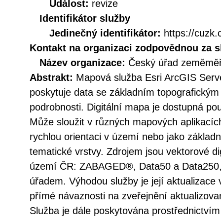
Událost:
revize
Identifikátor služby
Jedinečný identifikátor:
https://cuz
Kontakt na organizaci zodpovědnou za s
Název organizace:
Český úřad zeměměři
Abstrakt:
Mapová služba Esri ArcGIS Ser
poskytuje data se základním topografickým
podrobnosti. Digitální mapa je dostupná p
Může sloužit v různých mapových aplikacích
rychlou orientaci v území nebo jako zákla
tematické vrstvy. Zdrojem jsou vektorové di
území ČR: ZABAGED®, Data50 a Data250
úřadem. Výhodou služby je její aktualizace v
přímé návaznosti na zveřejnění aktualizova
Služba je dále poskytována prostřednict