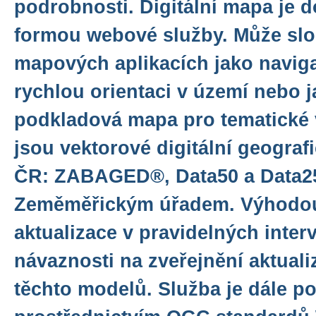
podrobnosti. Digitální mapa je 
formou webové služby. Může slo
mapových aplikacích jako naviga
rychlou orientaci v území nebo j
podkladová mapa pro tematické 
jsou vektorové digitální geogra
ČR: ZABAGED®, Data50 a Data2
Zeměměřickým úřadem. Výhodou s
aktualizace v pravidelných inter
návaznosti na zveřejnění aktual
těchto modelů. Služba je dále p