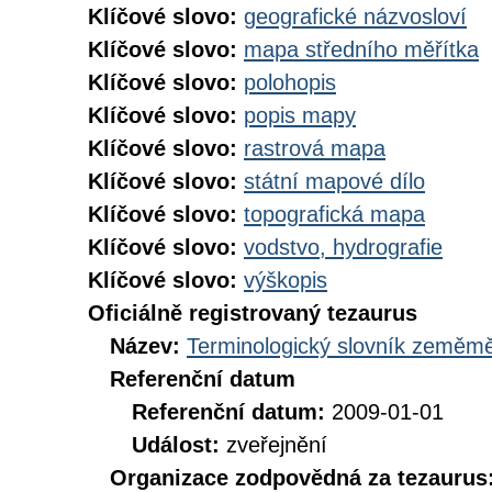
Klíčové slovo:
geografické názvosloví
Klíčové slovo:
mapa středního měřítka
Klíčové slovo:
polohopis
Klíčové slovo:
popis mapy
Klíčové slovo:
rastrová mapa
Klíčové slovo:
státní mapové dílo
Klíčové slovo:
topografická mapa
Klíčové slovo:
vodstvo, hydrografie
Klíčové slovo:
výškopis
Oficiálně registrovaný tezaurus
Název:
Terminologický slovník zeměměř
Referenční datum
Referenční datum:
2009-01-01
Událost:
zveřejnění
Organizace zodpovědná za tezaurus