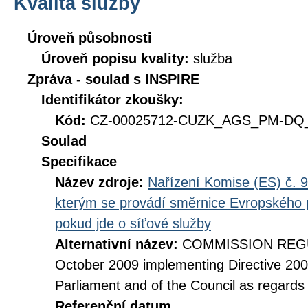
Kvalita služby
Úroveň působnosti
Úroveň popisu kvality:
služba
Zpráva - soulad s INSPIRE
Identifikátor zkoušky:
Kód:
CZ-00025712-CUZK_AGS_PM-DQ_D
Soulad
Specifikace
Název zdroje:
Nařízení Komise (ES) č. 9
kterým se provádí směrnice Evropského 
pokud jde o síťové služby
Alternativní název:
COMMISSION REGUL
October 2009 implementing Directive 20
Parliament and of the Council as regards
Referenční datum