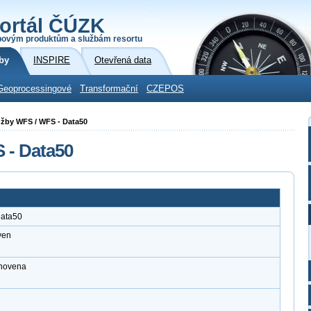
ortál ČÚZK
povým produktům a službám resortu
by
INSPIRE
Otevřená data
Geoprocessingové
Transformační
CZEPOS
lužby WFS / WFS - Data50
 - Data50
Data50
ven
anovena