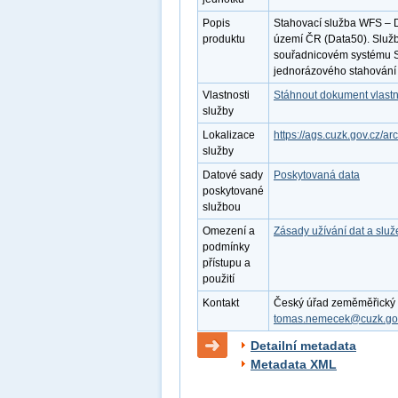
Popis
Stahovací služba WFS – D
produktu
území ČR (Data50). Služb
souřadnicovém systému S
jednorázového stahování 
Vlastnosti
Stáhnout dokument vlastn
služby
Lokalizace
https://ags.cuzk.gov.cz/
služby
Datové sady
Poskytovaná data
poskytované
službou
Omezení a
Zásady užívání dat a slu
podmínky
přístupu a
použití
Kontakt
Český úřad zeměměřický a 
tomas.nemecek@cuzk.go
Detailní metadata
Metadata XML