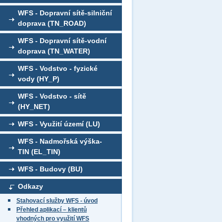
WFS - Dopravní sítě-silniční
doprava (TN_ROAD)
WFS - Dopravní sítě-vodní
doprava (TN_WATER)
WFS - Vodstvo - fyzické
vody (HY_P)
WFS - Vodstvo - sítě
(HY_NET)
WFS - Využití území (LU)
WFS - Nadmořská výška-
TIN (EL_TIN)
WFS - Budovy (BU)
Odkazy
Stahovací služby WFS - úvod
Přehled aplikací – klientů
vhodných pro využití WFS