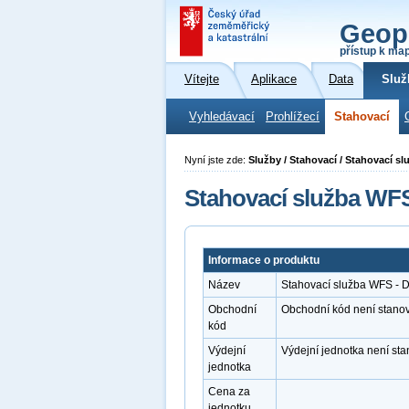
Geop
přístup k ma
Vítejte
Aplikace
Data
Služ
Vyhledávací
Prohlížecí
Stahovací
Nyní jste zde:
Služby / Stahovací / Stahovací s
Stahovací služba WFS
Informace o produktu
Název
Stahovací služba WFS - 
Obchodní
Obchodní kód není stano
kód
Výdejní
Výdejní jednotka není st
jednotka
Cena za
jednotku