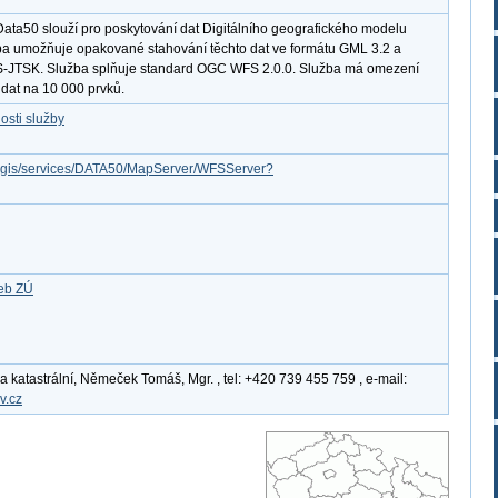
ata50 slouží pro poskytování dat Digitálního geografického modelu
a umožňuje opakované stahování těchto dat ve formátu GML 3.2 a
-JTSK. Služba splňuje standard OGC WFS 2.0.0. Služba má omezení
dat na 10 000 prvků.
osti služby
arcgis/services/DATA50/MapServer/WFSServer?
žeb ZÚ
katastrální, Němeček Tomáš, Mgr. , tel: +420 739 455 759 , e-mail:
v.cz