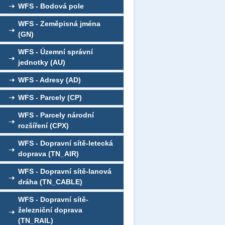
WFS - Bodová pole
WFS - Zeměpisná jména
(GN)
WFS - Územní správní
jednotky (AU)
WFS - Adresy (AD)
WFS - Parcely (CP)
WFS - Parcely národní
rozšíření (CPX)
WFS - Dopravní sítě-letecká
doprava (TN_AIR)
WFS - Dopravní sítě-lanová
dráha (TN_CABLE)
WFS - Dopravní sítě-
železniční doprava
(TN_RAIL)