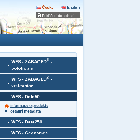
Česky
English
Přihlášení do aplikací
®
WFS - ZABAGED
-
polohopis
®
WFS - ZABAGED
-
vrstevnice
WFS - Data50
informace o produktu
detailní metadata
WFS - Data250
WFS - Geonames