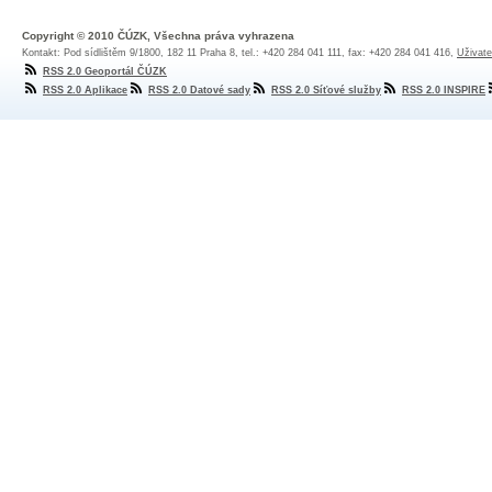
Copyright © 2010 ČÚZK, Všechna práva vyhrazena
Kontakt: Pod sídlištěm 9/1800, 182 11 Praha 8, tel.: +420 284 041 111, fax: +420 284 041 416,
Uživate
RSS 2.0 Geoportál ČÚZK
RSS 2.0 Aplikace
RSS 2.0 Datové sady
RSS 2.0 Síťové služby
RSS 2.0 INSPIRE