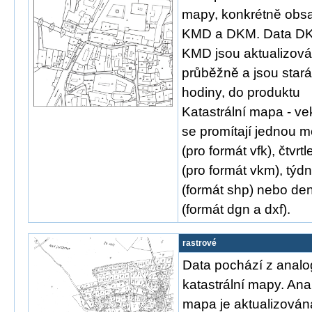
mapy, konkrétně obsa
KMD a DKM. Data D
KMD jsou aktualizov
průběžně a jsou stará
hodiny, do produktu
Katastrální mapa - ve
se promítají jednou 
(pro formát vfk), čtvrtl
(pro formát vkm), týd
(formát shp) nebo de
(formát dgn a dxf).
rastrové
Data pochází z anal
katastrální mapy. An
mapa je aktualizován