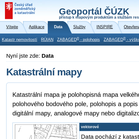
Geoportál ČÚZK
přístup k mapovým produktům a službám res
Vítejte
Aplikace
Data
Služby
INSPIRE
Otevřen
®
®
Katastr nemovitostí
RÚIAN
ZABAGED
- polohopis
ZABAGED
- výšk
Nyní jste zde:
Data
Katastrální mapy
Katastrální mapa je polohopisná mapa velkéh
polohového bodového pole, polohopis a popis
digitální mapy, analogové mapy nebo digitali
vektorové
Data pochází z katast