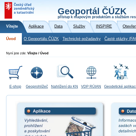
Geoportál ČÚZK
přístup k mapovým produktům a službám res
Vítejte
Aplikace
Data
Služby
INSPIRE
Otevře
Úvod
O Geoportálu ČÚZK
Technické požadavky
Časté otázky (FA
Nyní jste zde:
Vítejte / Úvod
E-shop
Geoprohlížeč
Nahlížení do KN
VDP RÚIAN
Geodetické aplika