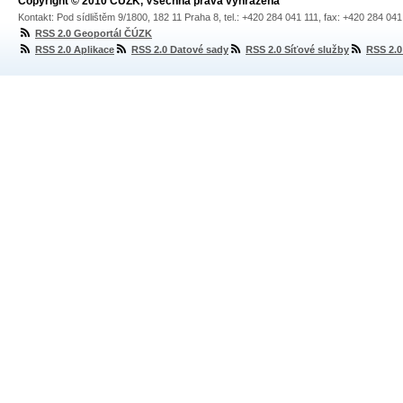
Copyright © 2010 ČÚZK, Všechna práva vyhrazena
Kontakt: Pod sídlištěm 9/1800, 182 11 Praha 8, tel.: +420 284 041 111, fax: +420 284 04
RSS 2.0 Geoportál ČÚZK
RSS 2.0 Aplikace
RSS 2.0 Datové sady
RSS 2.0 Síťové služby
RSS 2.0