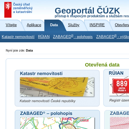
Geoportál ČÚZK
přístup k mapovým produktům a službám res
Vítejte
Aplikace
Data
Služby
INSPIRE
Otevřen
®
®
Katastr nemovitostí
RÚIAN
ZABAGED
- polohopis
ZABAGED
- výšk
Nyní jste zde:
Data
Otevřená data