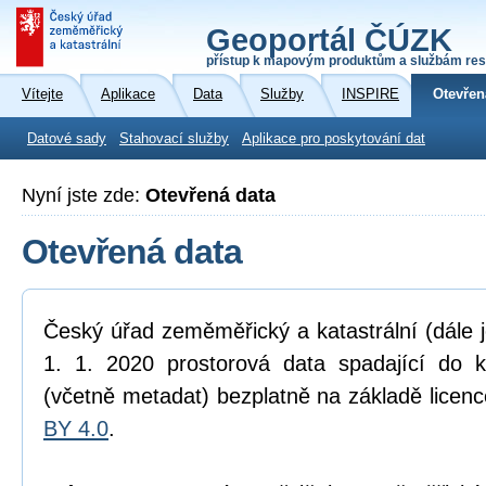
Geoportál ČÚZK
přístup k mapovým produktům a službám res
Vítejte
Aplikace
Data
Služby
INSPIRE
Otevřen
Datové sady
Stahovací služby
Aplikace pro poskytování dat
Nyní jste zde:
Otevřená data
Otevřená data
Český úřad zeměměřický a katastrální (dále 
1. 1. 2020 prostorová data spadající do 
(včetně metadat) bezplatně na základě licen
BY 4.0
.