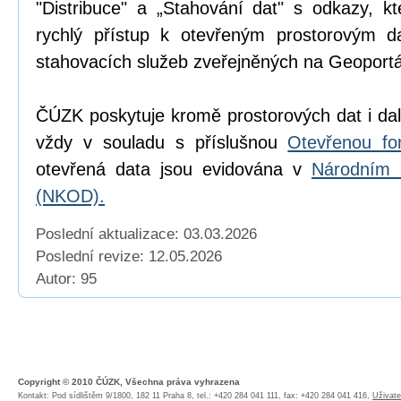
"Distribuce" a „Stahování dat" s odkazy, k
rychlý přístup k otevřeným prostorovým d
stahovacích služeb zveřejněných na Geoport
ČÚZK poskytuje kromě prostorových dat i dal
vždy v souladu s příslušnou
Otevřenou fo
otevřená data jsou evidována v
Národním 
(NKOD).
Poslední aktualizace: 03.03.2026
Poslední revize:
12.05.2026
Autor: 95
Copyright © 2010 ČÚZK, Všechna práva vyhrazena
Kontakt: Pod sídlištěm 9/1800, 182 11 Praha 8, tel.: +420 284 041 111, fax: +420 284 041 416,
Uživate