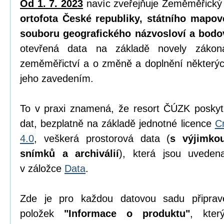
Od 1. 7. 2023
navíc zveřejňuje Zeměměřický
ortofota České republiky, státního mapov
souboru geografického názvosloví a bodo
otevřená data na základě novely zák
zeměměřictví a o změně a doplnění některýc
jeho zavedením.
To v praxi znamená, že resort ČÚZK poskyt
dat, bezplatně na základě jednotné licence
C
4.0
, veškerá prostorová data (
s výjimko
snímků a archiválií
), která jsou uvede
v záložce
Data
.
Zde je pro každou datovou sadu připrav
položek
"Informace o produktu"
, kter