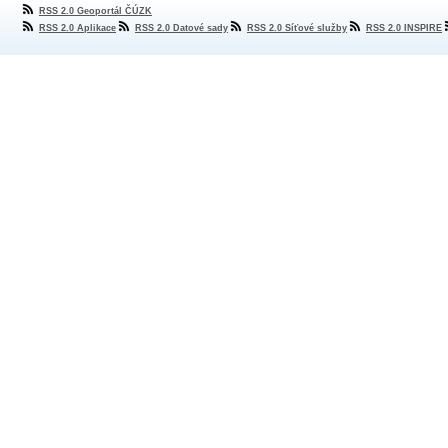
RSS 2.0 Geoportál ČÚZK
RSS 2.0 Aplikace
RSS 2.0 Datové sady
RSS 2.0 Síťové služby
RSS 2.0 INSPIRE